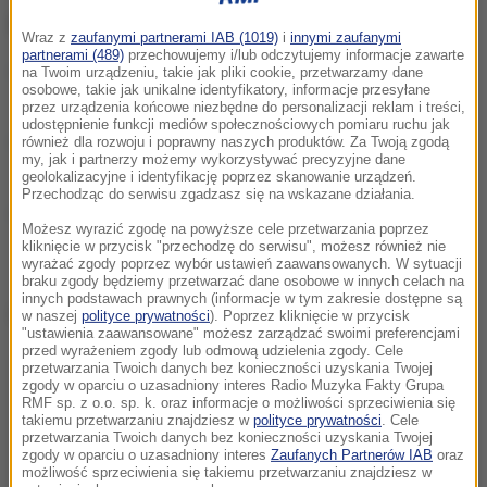
ZOBACZ RÓWNIEŻ:
Wraz z
zaufanymi partnerami IAB (1019)
i
innymi zaufanymi
partnerami (489)
przechowujemy i/lub odczytujemy informacje zawarte
Śmierć 10-letniej Sary. Bezwzględne dożywocie
na Twoim urządzeniu, takie jak pliki cookie, przetwarzamy dane
osobowe, takie jak unikalne identyfikatory, informacje przesyłane
dla ojca i macochy?
przez urządzenia końcowe niezbędne do personalizacji reklam i treści,
udostępnienie funkcji mediów społecznościowych pomiaru ruchu jak
Mała Zuzia nie żyje, była regularnie bita. Sprawa
również dla rozwoju i poprawny naszych produktów. Za Twoją zgodą
my, jak i partnerzy możemy wykorzystywać precyzyjne dane
powraca
geolokalizacyjne i identyfikację poprzez skanowanie urządzeń.
Przechodząc do serwisu zgadzasz się na wskazane działania.
5-latek dzwoni na 112. W tle płacz niemowlęcia
Możesz wyrazić zgodę na powyższe cele przetwarzania poprzez
[NAGRANIE]
kliknięcie w przycisk "przechodzę do serwisu", możesz również nie
wyrażać zgody poprzez wybór ustawień zaawansowanych. W sytuacji
braku zgody będziemy przetwarzać dane osobowe w innych celach na
innych podstawach prawnych (informacje w tym zakresie dostępne są
Dalsza część artykułu pod materiałem video:
w naszej
polityce prywatności
). Poprzez kliknięcie w przycisk
"ustawienia zaawansowane" możesz zarządzać swoimi preferencjami
przed wyrażeniem zgody lub odmową udzielenia zgody. Cele
przetwarzania Twoich danych bez konieczności uzyskania Twojej
zgody w oparciu o uzasadniony interes Radio Muzyka Fakty Grupa
RMF sp. z o.o. sp. k. oraz informacje o możliwości sprzeciwienia się
takiemu przetwarzaniu znajdziesz w
polityce prywatności
. Cele
przetwarzania Twoich danych bez konieczności uzyskania Twojej
zgody w oparciu o uzasadniony interes
Zaufanych Partnerów IAB
oraz
możliwość sprzeciwienia się takiemu przetwarzaniu znajdziesz w