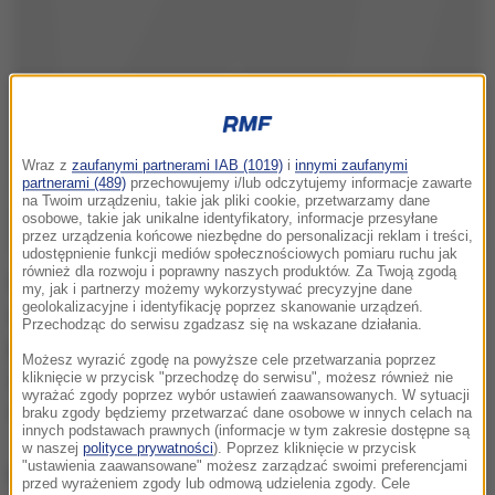
Wraz z
zaufanymi partnerami IAB (1019)
i
innymi zaufanymi
partnerami (489)
przechowujemy i/lub odczytujemy informacje zawarte
na Twoim urządzeniu, takie jak pliki cookie, przetwarzamy dane
osobowe, takie jak unikalne identyfikatory, informacje przesyłane
przez urządzenia końcowe niezbędne do personalizacji reklam i treści,
udostępnienie funkcji mediów społecznościowych pomiaru ruchu jak
również dla rozwoju i poprawny naszych produktów. Za Twoją zgodą
W nocie wydanej po rozmowie Renziego z Mattarellą
my, jak i partnerzy możemy wykorzystywać precyzyjne dane
geolokalizacyjne i identyfikację poprzez skanowanie urządzeń.
w środę wieczorem i formalnym złożeniu dymisji
Przechodząc do serwisu zgadzasz się na wskazane działania.
przez premiera poinformowano, że szef państwa
Możesz wyrazić zgodę na powyższe cele przetwarzania poprzez
zwrócił się do rządu o kontynuowanie pracy,
kliknięcie w przycisk "przechodzę do serwisu", możesz również nie
wyrażać zgody poprzez wybór ustawień zaawansowanych. W sytuacji
dotyczącej bieżących spraw.
braku zgody będziemy przetwarzać dane osobowe w innych celach na
innych podstawach prawnych (informacje w tym zakresie dostępne są
w naszej
polityce prywatności
). Poprzez kliknięcie w przycisk
"ustawienia zaawansowane" możesz zarządzać swoimi preferencjami
Matteo Renzi zgodnie z wcześniejszą prośbą
przed wyrażeniem zgody lub odmową udzielenia zgody. Cele