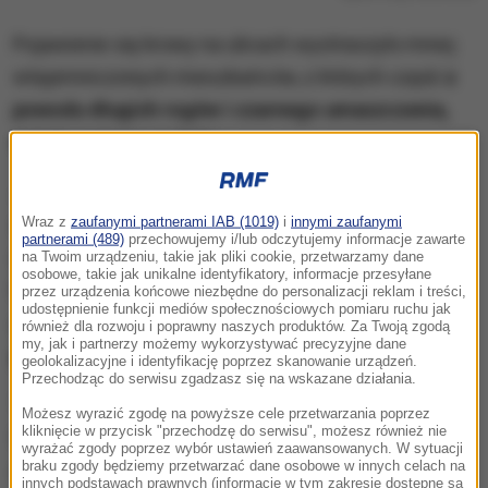
Pojawienie się krowy na ulicach wystraszyło mniej
wtajemniczonych mieszkańców, z których część
z
powodu długich rogów i czarnego umaszczenia,
wzięło zwierzę za byka.
Jak przekazały lokalne władze, krowa pokonała po
swojej ucieczce ze szkolnej zagrody dystans 6 km,
Wraz z
zaufanymi partnerami IAB (1019)
i
innymi zaufanymi
partnerami (489)
przechowujemy i/lub odczytujemy informacje zawarte
aby udać się do sąsiedniej gminy Mondim de Basto.
na Twoim urządzeniu, takie jak pliki cookie, przetwarzamy dane
osobowe, takie jak unikalne identyfikatory, informacje przesyłane
Po drodze doprowadziła do utrudnień dla kierowców,
przez urządzenia końcowe niezbędne do personalizacji reklam i treści,
udostępnienie funkcji mediów społecznościowych pomiaru ruchu jak
gdyż
wielokrotnie zatrzymywała się tamując ruch
również dla rozwoju i poprawny naszych produktów. Za Twoją zgodą
my, jak i partnerzy możemy wykorzystywać precyzyjne dane
pojazdów.
geolokalizacyjne i identyfikację poprzez skanowanie urządzeń.
Przechodząc do serwisu zgadzasz się na wskazane działania.
Trwającą kilka godzin obławę na zwierzę utrudnił
Możesz wyrazić zgodę na powyższe cele przetwarzania poprzez
kliknięcie w przycisk "przechodzę do serwisu", możesz również nie
fakt, że krowa po przybyciu do miasteczka Mondim
wyrażać zgody poprzez wybór ustawień zaawansowanych. W sytuacji
braku zgody będziemy przetwarzać dane osobowe w innych celach na
de Basto nigdzie się na dłużej nie zatrzymała.
innych podstawach prawnych (informacje w tym zakresie dostępne są