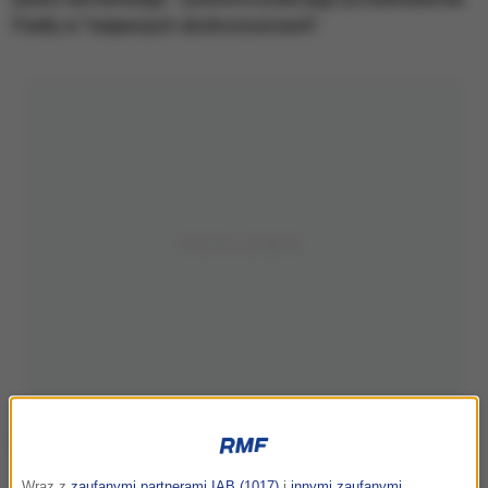
Padły w "niejasnych okolicznościach".
Wraz z
zaufanymi partnerami IAB (1017)
i
innymi zaufanymi