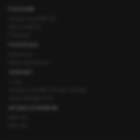
POLECANE
Gorąca Linia RMF FM
Staż w RMF24
Patronaty
POZOSTAŁE
Newsroom
Radio internetowe
KONTAKT
O nas
Gorąca Linia RMF FM: 600 700 800
email: fakty@rmf.fm
APLIKACJE MOBILNE
RMF FM
RMF ON