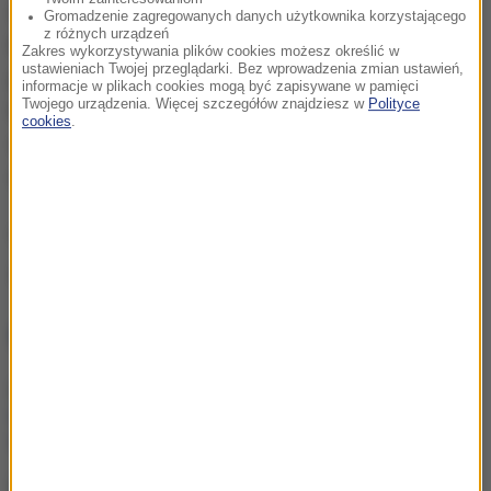
na trasie kolejowej łączącej Jezioro Wiktorii z
Gromadzenie zagregowanych danych użytkownika korzystającego
z różnych urządzeń
Mombasą. Oba zabił płk John Patterson, który
Zakres wykorzystywania plików cookies możesz określić w
ustawieniach Twojej przeglądarki. Bez wprowadzenia zmian ustawień,
później swoje trofea ze skóry ludojadów sprzedał
informacje w plikach cookies mogą być zapisywane w pamięci
Twojego urządzenia. Więcej szczegółów znajdziesz w
Polityce
Muzeum Historii Naturalnej w Chicago, gdzie
cookies
.
wypchano je i od tej pory przykuwają uwagę w
dioramie.
(m)
Źródło: PAP
NAJWAŻNIEJSZE FAKTY
Wojna o władzę w FIFA.
UEFA mówi "dość" rządom
Infantino
Nasi sąsiedzi wpadli na