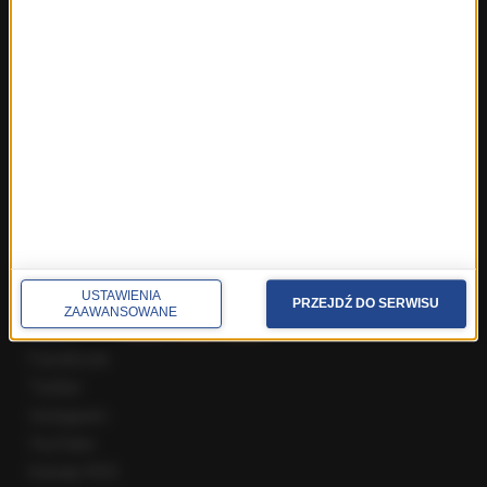
Fakty z Wrocławia
Fakty z Zakopanego
ROZMOWY W RMF FM
Najnowsze rozmowy w RMF FM
Rozmowa o 7:00 w RMF FM i Radiu RMF24
Poranna rozmowa w RMF FM
Popołudniowa rozmowa w RMF FM
Gość Krzysztofa Ziemca w RMF FM
Rozmowy w Radiu RMF24
SPOŁECZNOŚĆ
USTAWIENIA
PRZEJDŹ DO SERWISU
ZAAWANSOWANE
Facebook
Twitter
Instagram
YouTube
Kanały RSS