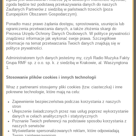
zgoda będzie też podstawą przekazywania danych do naszych
Zaufanych Partnerów z siedzibą w państwach trzecich (poza
Według WWF populacja czarnych nosorożców w XX
Europejskim Obszarem Gospodarczym).
wieku drastycznie zmalała na skutek polowań. W
Ponadto masz prawo żądania dostępu, sprostowania, usunięcia lub
ograniczenia przetwarzania danych, a także złożenia skargi do
latach 1960-1995 liczba tych zwierząt spadła o 98
Prezesa Urzędu Ochrony Danych Osobowych. W polityce prywatności
proc. do niecałych 2,5 tys. Od tego czasu zdążyła już
znajdziesz informacje jak wykonać swoje prawa. Szczegółowe
informacje na temat przetwarzania Twoich danych znajdują się w
się trochę zwiększyć, ale gatunkowi zagraża obecnie
polityce prywatności.
obok kłusownictwa także utrata habitatu.
Administratorem tych danych jesteśmy my, czyli Radio Muzyka Fakty
Grupa RMF sp. z o.o. sp. k. z siedzibą w Krakowie, al. Waszyngtona
1.
Park Narodowy Tsavo, należący do największych na
Stosowanie plików cookies i innych technologii
świecie, słynie z czerwonych słoni
Wraz z partnerami stosujemy pliki cookies (tzw. ciasteczka) i inne
pokrewne technologie, które mają na celu:
zawdzięczających tę barwę pyłowi z lokalnej gleby i
Zapewnienie bezpieczeństwa podczas korzystania z naszych
z bezgrzywych lwów ludojadów, które obecnie żywią
stron
się raczej zebrami i gazelami. Jednak pod koniec XIX
Ulepszenie świadczonych przez nas usług poprzez wykorzystanie
danych w celach analitycznych i statystycznych
wieku zaledwie dwa samce w ciągu dziewięciu
Poznanie Twoich preferencji na podstawie sposobu korzystania z
naszych serwisów
miesięcy pożarły 135 robotników budujących most
Wyświetlanie spersonalizowanych reklam, które odpowiadają
Twoim zainteresowaniom