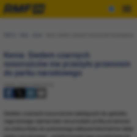
RMF24
Fakty
Świat
Kenia: Siedem czarnych nosorożców nie przeżyło pr
Kenia: Siedem czarnych
nosorożców nie przeżyło przenosin
do parku narodowego
Piątek, 13 lipca 2018 (18:10)
Siedem czarnych nosorożców należących do gatunku
zagrożonego wymarciem nie przeżyło próby przenosin
ze stolicy Kenii do położonego kilkaset kilometrów dalej
parku narodowego - poinformował jego przedstawiciel.