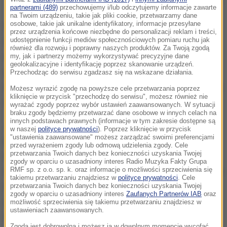
Zdj. ilustracyjne
partnerami (489)
przechowujemy i/lub odczytujemy informacje zawarte
na Twoim urządzeniu, takie jak pliki cookie, przetwarzamy dane
osobowe, takie jak unikalne identyfikatory, informacje przesyłane
W zeszłym miesiącu rządowa kenijska agencja
przez urządzenia końcowe niezbędne do personalizacji reklam i treści,
ochrony przyrody zaczęła przenosić 14 nosorożców
udostępnienie funkcji mediów społecznościowych pomiaru ruchu jak
również dla rozwoju i poprawny naszych produktów. Za Twoją zgodą
do Tsavo Wschodniego (Tsavo East National Park),
my, jak i partnerzy możemy wykorzystywać precyzyjne dane
geolokalizacyjne i identyfikację poprzez skanowanie urządzeń.
gdzie miały wzmocnić lokalną populację tych
Przechodząc do serwisu zgadzasz się na wskazane działania.
rzadkich zwierząt zagrożonych wyginięciem. W Kenii
Możesz wyrazić zgodę na powyższe cele przetwarzania poprzez
kliknięcie w przycisk "przechodzę do serwisu", możesz również nie
żyje 80 proc. czarnych nosorożców.
wyrażać zgody poprzez wybór ustawień zaawansowanych. W sytuacji
braku zgody będziemy przetwarzać dane osobowe w innych celach na
innych podstawach prawnych (informacje w tym zakresie dostępne są
Jak podała w oświadczeniu ta agencja, która z
w naszej
polityce prywatności
). Poprzez kliknięcie w przycisk
"ustawienia zaawansowane" możesz zarządzać swoimi preferencjami
powodzeniem przeprowadzała podobne akcje,
przed wyrażeniem zgody lub odmową udzielenia zgody. Cele
przetwarzania Twoich danych bez konieczności uzyskania Twojej
relokalizacja nosorożców "wymaga nadzwyczaj
zgody w oparciu o uzasadniony interes Radio Muzyka Fakty Grupa
starannego planowania i bezpieczeństwa z uwagi na
RMF sp. z o.o. sp. k. oraz informacje o możliwości sprzeciwienia się
takiemu przetwarzaniu znajdziesz w
polityce prywatności
. Cele
rzadkość tych zwierząt". Nie wyjaśniła ona jednak, w
przetwarzania Twoich danych bez konieczności uzyskania Twojej
zgody w oparciu o uzasadniony interes
Zaufanych Partnerów IAB
oraz
jaki sposób doszło do padnięcia siedmiu
możliwość sprzeciwienia się takiemu przetwarzaniu znajdziesz w
ustawieniach zaawansowanych.
nosorożców.
Zgoda jest dobrowolna i możesz ją w dowolnym momencie wycofać,