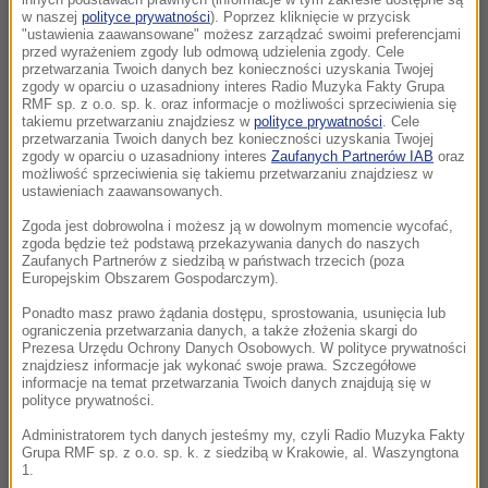
w naszej
polityce prywatności
). Poprzez kliknięcie w przycisk
"ustawienia zaawansowane" możesz zarządzać swoimi preferencjami
przed wyrażeniem zgody lub odmową udzielenia zgody. Cele
przetwarzania Twoich danych bez konieczności uzyskania Twojej
zgody w oparciu o uzasadniony interes Radio Muzyka Fakty Grupa
RMF sp. z o.o. sp. k. oraz informacje o możliwości sprzeciwienia się
takiemu przetwarzaniu znajdziesz w
polityce prywatności
. Cele
przetwarzania Twoich danych bez konieczności uzyskania Twojej
zgody w oparciu o uzasadniony interes
Zaufanych Partnerów IAB
oraz
możliwość sprzeciwienia się takiemu przetwarzaniu znajdziesz w
ustawieniach zaawansowanych.
Zgoda jest dobrowolna i możesz ją w dowolnym momencie wycofać,
zgoda będzie też podstawą przekazywania danych do naszych
Zaufanych Partnerów z siedzibą w państwach trzecich (poza
Europejskim Obszarem Gospodarczym).
Ponadto masz prawo żądania dostępu, sprostowania, usunięcia lub
ograniczenia przetwarzania danych, a także złożenia skargi do
Prezesa Urzędu Ochrony Danych Osobowych. W polityce prywatności
znajdziesz informacje jak wykonać swoje prawa. Szczegółowe
informacje na temat przetwarzania Twoich danych znajdują się w
polityce prywatności.
Administratorem tych danych jesteśmy my, czyli Radio Muzyka Fakty
Grupa RMF sp. z o.o. sp. k. z siedzibą w Krakowie, al. Waszyngtona
1.