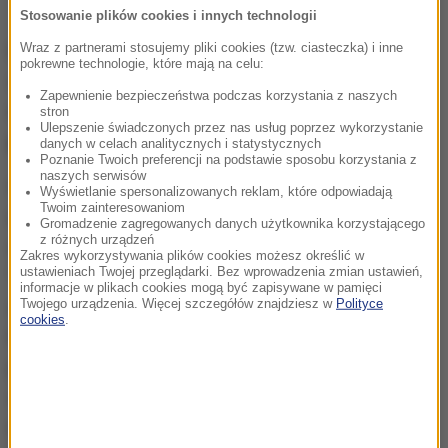
Stosowanie plików cookies i innych technologii
Wraz z partnerami stosujemy pliki cookies (tzw. ciasteczka) i inne
Pościg rozpoczął się w sobotę około godz. 23.30
pokrewne technologie, które mają na celu:
czasu miejscowego, kiedy policja otrzymała
Zapewnienie bezpieczeństwa podczas korzystania z naszych
informację o strzelaninie w Portapique.
Mieszkańcy
stron
Ulepszenie świadczonych przez nas usług poprzez wykorzystanie
poproszeni zostali o pozostanie w domach.
danych w celach analitycznych i statystycznych
Poznanie Twoich preferencji na podstawie sposobu korzystania z
naszych serwisów
W niedzielę rano policja w Nowej Szkocji
Wyświetlanie spersonalizowanych reklam, które odpowiadają
Twoim zainteresowaniom
informowała na Twitterze o "kilku ofiarach",
Gromadzenie zagregowanych danych użytkownika korzystającego
z różnych urządzeń
ostrzegając, że podejrzany uważany jest za
Zakres wykorzystywania plików cookies możesz określić w
ustawieniach Twojej przeglądarki. Bez wprowadzenia zmian ustawień,
"uzbrojonego i niebezpiecznego". Mężczyzna został
informacje w plikach cookies mogą być zapisywane w pamięci
Twojego urządzenia. Więcej szczegółów znajdziesz w
Polityce
zidentyfikowany jako
51-letni Gabriel Wortman
.
cookies
.
Podano, że porusza się on samochodem
przypominającym wóz policyjny i może mieć na
sobie uniform wyglądający jak mundur policyjny, ale
nie jest funkcjonariuszem Kanadyjskiej Królewskiej