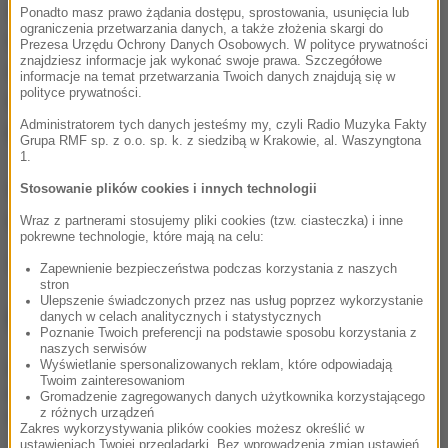
został pokonany przez Ronalda Reagana. w 2002
Ponadto masz prawo żądania dostępu, sprostowania, usunięcia lub
ograniczenia przetwarzania danych, a także złożenia skargi do
roku otrzymał Pokojową Nagrodę Nobla za
Prezesa Urzędu Ochrony Danych Osobowych. W polityce prywatności
znajdziesz informacje jak wykonać swoje prawa. Szczegółowe
działalność na rzecz rozwiązywania konfliktów
informacje na temat przetwarzania Twoich danych znajdują się w
polityce prywatności.
międzynarodowych i propagowanie demokracji oraz
Administratorem tych danych jesteśmy my, czyli Radio Muzyka Fakty
praw człowieka.
Grupa RMF sp. z o.o. sp. k. z siedzibą w Krakowie, al. Waszyngtona
1.
W 2015 roku poinformował, że wykryto u niego
Stosowanie plików cookies i innych technologii
nowotwór wątroby.
Wraz z partnerami stosujemy pliki cookies (tzw. ciasteczka) i inne
pokrewne technologie, które mają na celu:
Źródło: PAP
Zapewnienie bezpieczeństwa podczas korzystania z naszych
stron
Ulepszenie świadczonych przez nas usług poprzez wykorzystanie
NAJWAŻNIEJSZE FAKTY
danych w celach analitycznych i statystycznych
Poznanie Twoich preferencji na podstawie sposobu korzystania z
naszych serwisów
Wyświetlanie spersonalizowanych reklam, które odpowiadają
GKS Katowice w
Twoim zainteresowaniom
nieciekawej sytuacji przed
Gromadzenie zagregowanych danych użytkownika korzystającego
rewanżem z Izraelczykami
z różnych urządzeń
Zakres wykorzystywania plików cookies możesz określić w
ustawieniach Twojej przeglądarki. Bez wprowadzenia zmian ustawień,