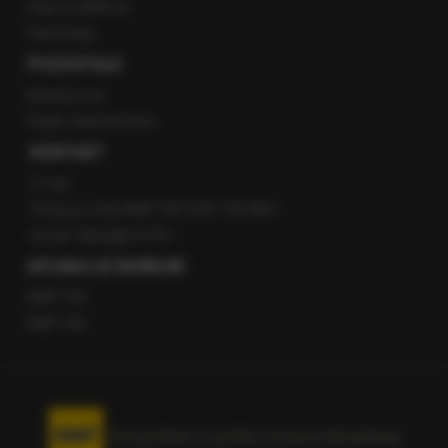
Staż w RMF24
Patronaty
POZOSTAŁE
Newsroom
Radio internetowe
KONTAKT
O nas
Gorąca Linia RMF FM: 600 700 800
email: fakty@rmf.fm
APLIKACJE MOBILNE
RMF FM
RMF ON
Korzystanie z portalu oznacza akceptację