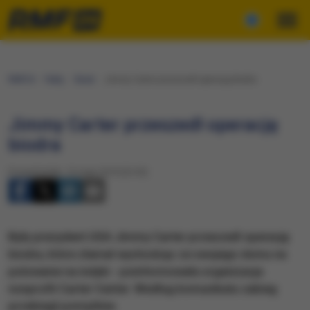
RMF24
Fakty
Świat
Jimmy Carter przeszedł operację biodra
Jimmy Carter przeszedł operację
biodra
Poniedziałek, 13 maja 2019 (23:53)
Były prezydent USA Jimmy Carter przeszedł operację
biodra, które złamał wychodząc ze swojego domu na
polowanie na indyki - poinformowała organizacja
nonprofit Carter Center. Według komunikatu zabieg
przebiegł pomyślnie.