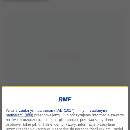
Wraz z
zaufanymi partnerami IAB (1017)
i
innymi zaufanymi
partnerami (489)
przechowujemy i/lub odczytujemy informacje zawarte
na Twoim urządzeniu, takie jak pliki cookie, przetwarzamy dane
Jimmy Carter
osobowe, takie jak unikalne identyfikatory, informacje przesyłane
przez urządzenia końcowe niezbędne do personalizacji reklam i treści,