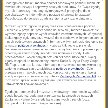
udostępnienie funkcji mediów społecznościowych pomiaru ruchu jak
94-letni Carter doznał złamania, gdy wychodził ze
również dla rozwoju i poprawny naszych produktów. Za Twoją zgodą
my, jak i partnerzy możemy wykorzystywać precyzyjne dane
swojego domu w Plains w stanie Georgia.
geolokalizacyjne i identyfikację poprzez skanowanie urządzeń.
Przechodząc do serwisu zgadzasz się na wskazane działania.
Natychmiast został przewieziony do oddalonej o 16
Możesz wyrazić zgodę na powyższe cele przetwarzania poprzez
km kliniki w Americus, gdzie towarzyszyła mu jego
kliknięcie w przycisk "przechodzę do serwisu", możesz również nie
żona - 91-letnia Rosalynn.
wyrażać zgody poprzez wybór ustawień zaawansowanych. W sytuacji
braku zgody będziemy przetwarzać dane osobowe w innych celach na
innych podstawach prawnych (informacje w tym zakresie dostępne są
Prezydent Carter powiedział, że jego głównym
w naszej
polityce prywatności
). Poprzez kliknięcie w przycisk
"ustawienia zaawansowane" możesz zarządzać swoimi preferencjami
zmartwieniem jest to, iż sezon na indyki kończy się w
przed wyrażeniem zgody lub odmową udzielenia zgody. Cele
przetwarzania Twoich danych bez konieczności uzyskania Twojej
tym tygodniu, a on nie osiągnął swojego limitu - brzmi
zgody w oparciu o uzasadniony interes Radio Muzyka Fakty Grupa
RMF sp. z o.o. sp. k. oraz informacje o możliwości sprzeciwienia się
komunikat - Ma nadzieję, że władze Georgii pozwolą
takiemu przetwarzaniu znajdziesz w
polityce prywatności
. Cele
przetwarzania Twoich danych bez konieczności uzyskania Twojej
mu przełożyć niewykorzystany limit na przyszły rok.
zgody w oparciu o uzasadniony interes
Zaufanych Partnerów IAB
oraz
możliwość sprzeciwienia się takiemu przetwarzaniu znajdziesz w
ustawieniach zaawansowanych.
Carter był gubernatorem Georgii w latach 1971 -
Zgoda jest dobrowolna i możesz ją w dowolnym momencie wycofać,
1975 roku, następnie w 1976 roku został 39.
zgoda będzie też podstawą przekazywania danych do naszych
Zaufanych Partnerów z siedzibą w państwach trzecich (poza
prezydentem USA, a cztery lata później w wyborach
Europejskim Obszarem Gospodarczym).