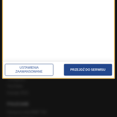
Najnowsze rozmowy w RMF FM
Rozmowa o 7:00 w RMF FM i Radiu RMF24
Poranna rozmowa w RMF FM
Popołudniowa rozmowa w RMF FM
Gość Krzysztofa Ziemca w RMF FM
Rozmowy w Radiu RMF24
SPOŁECZNOŚĆ
Facebook
USTAWIENIA
PRZEJDŹ DO SERWISU
ZAAWANSOWANE
Twitter
Instagram
YouTube
Kanały RSS
POLECANE
Gorąca Linia RMF FM