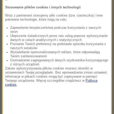
na wyznawany przez to ugrupowanie ikonoklazm.
Stosowanie plików cookies i innych technologii
Ogółem zniszczono 14 z 16 miejsc pochówku.
Wraz z partnerami stosujemy pliki cookies (tzw. ciasteczka) i inne
Mahdi jest pierwszym dżihadystą sądzonym przez
pokrewne technologie, które mają na celu:
MTK, a jego sprawa wpisuje się w prowadzone przez
Zapewnienie bezpieczeństwa podczas korzystania z naszych
stron
haski trybunał dochodzenie w sprawie zbrodni
Ulepszenie świadczonych przez nas usług poprzez wykorzystanie
danych w celach analitycznych i statystycznych
wojennych popełnionych w Mali podczas zbrojnego
Poznanie Twoich preferencji na podstawie sposobu korzystania z
naszych serwisów
konfliktu w latach 2012-2013.
Wyświetlanie spersonalizowanych reklam, które odpowiadają
Twoim zainteresowaniom
Gromadzenie zagregowanych danych użytkownika korzystającego
Położone nad rzeką Niger Timbuktu zostało
z różnych urządzeń
Zakres wykorzystywania plików cookies możesz określić w
założone na przełomie XI i XII wieku przez lud
ustawieniach Twojej przeglądarki. Bez wprowadzenia zmian ustawień,
informacje w plikach cookies mogą być zapisywane w pamięci
Tuaregów. Przez stulecia stanowiło centrum
Twojego urządzenia. Więcej szczegółów znajdziesz w
Polityce
wymiany handlowej między Afryką Subsaharyjską
cookies
.
oraz berberyjską i islamską Afryką Północną. Było
stolicą kilku średniowiecznych państw afrykańskich.
Do upadku miasta przyczynił się w 1591 roku najazd