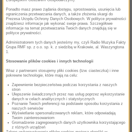
„Wykazana przez Iran agresja była
nieuzasadniona,
Ponadto masz prawo żądania dostępu, sprostowania, usunięcia lub
niebezpieczna i stanowiła wyraźne naruszenie
ograniczenia przetwarzania danych, a także złożenia skargi do
Prezesa Urzędu Ochrony Danych Osobowych. W polityce prywatności
zawieszenia broni
” – dodano.
znajdziesz informacje jak wykonać swoje prawa. Szczegółowe
informacje na temat przetwarzania Twoich danych znajdują się w
polityce prywatności.
Administratorem tych danych jesteśmy my, czyli Radio Muzyka Fakty
Grupa RMF sp. z o.o. sp. k. z siedzibą w Krakowie, al. Waszyngtona
1.
Stosowanie plików cookies i innych technologii
Wraz z partnerami stosujemy pliki cookies (tzw. ciasteczka) i inne
pokrewne technologie, które mają na celu:
Zapewnienie bezpieczeństwa podczas korzystania z naszych
stron
Ulepszenie świadczonych przez nas usług poprzez wykorzystanie
danych w celach analitycznych i statystycznych
Poznanie Twoich preferencji na podstawie sposobu korzystania z
naszych serwisów
Wyświetlanie spersonalizowanych reklam, które odpowiadają
Twoim zainteresowaniom
Gromadzenie zagregowanych danych użytkownika korzystającego
z różnych urządzeń
Zakres wykorzystywania plików cookies możesz określić w