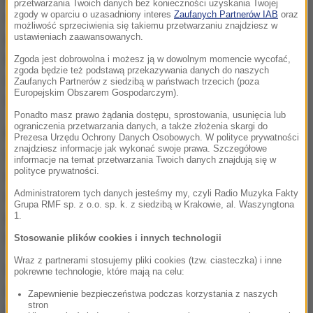
przetwarzania Twoich danych bez konieczności uzyskania Twojej
zgody w oparciu o uzasadniony interes
Zaufanych Partnerów IAB
oraz
odpowiedzialności za wypadek na niestrzeżonym
możliwość sprzeciwienia się takiemu przetwarzaniu znajdziesz w
przejeździe. Ujawniono też, że kierowca szkolnego
ustawieniach zaawansowanych.
busa miał na uszach słuchawki. Rodziny ofiar mają
Zgoda jest dobrowolna i możesz ją w dowolnym momencie wycofać,
zgoda będzie też podstawą przekazywania danych do naszych
dostać od państwa po 200 tysięcy rupii (ponad 10
Zaufanych Partnerów z siedzibą w państwach trzecich (poza
Europejskim Obszarem Gospodarczym).
tysięcy złotych).
Ponadto masz prawo żądania dostępu, sprostowania, usunięcia lub
ograniczenia przetwarzania danych, a także złożenia skargi do
Był to już drugi poważny wypadek z udziałem dzieci
Prezesa Urzędu Ochrony Danych Osobowych. W polityce prywatności
znajdziesz informacje jak wykonać swoje prawa. Szczegółowe
w Indiach w tym miesiącu. 9 kwietnia 27 dzieci
informacje na temat przetwarzania Twoich danych znajdują się w
polityce prywatności.
zginęło w wypadku szkolnego autobusu, który
Administratorem tych danych jesteśmy my, czyli Radio Muzyka Fakty
stoczył się do głębokiego na 60 metrów wąwozu w
Grupa RMF sp. z o.o. sp. k. z siedzibą w Krakowie, al. Waszyngtona
pobliżu miejscowości Kangra w stanie Himachal
1.
Pradesh na północy Indii.
Stosowanie plików cookies i innych technologii
Wraz z partnerami stosujemy pliki cookies (tzw. ciasteczka) i inne
Wypadki drogowe są w Indiach częste ze względu
pokrewne technologie, które mają na celu:
na zły stan dróg, niesprawne pojazdy i błędy
Zapewnienie bezpieczeństwa podczas korzystania z naszych
stron
kierowców. Według danych rządowych - w 2016 roku