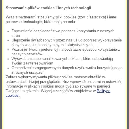
Stosowanie plików cookies i innych technologii
Wraz z partnerami stosujemy pliki cookies (tzw. ciasteczka) i inne
pokrewne technologie, które mają na celu:
Zapewnienie bezpieczeństwa podczas korzystania z naszych
stron
Ulepszenie świadczonych przez nas usług poprzez wykorzystanie
danych w celach analitycznych i statystycznych
Poznanie Twoich preferencji na podstawie sposobu korzystania z
naszych serwisów
Wyświetlanie spersonalizowanych reklam, które odpowiadają
Twoim zainteresowaniom
Gromadzenie zagregowanych danych użytkownika korzystającego
z różnych urządzeń
Zakres wykorzystywania plików cookies możesz określić w
ustawieniach Twojej przeglądarki. Bez wprowadzenia zmian ustawień,
informacje w plikach cookies mogą być zapisywane w pamięci
Twojego urządzenia. Więcej szczegółów znajdziesz w
Polityce
cookies
.