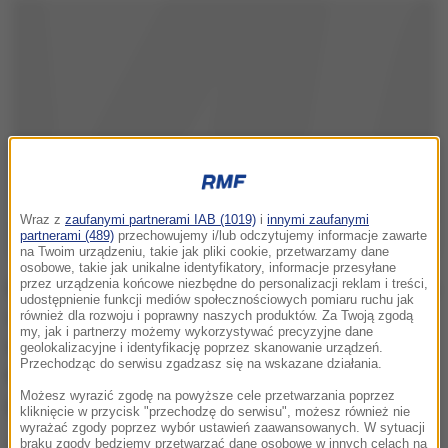
Wraz z
zaufanymi partnerami IAB (1019)
i
innymi zaufanymi
partnerami (489)
przechowujemy i/lub odczytujemy informacje zawarte
na Twoim urządzeniu, takie jak pliki cookie, przetwarzamy dane
osobowe, takie jak unikalne identyfikatory, informacje przesyłane
przez urządzenia końcowe niezbędne do personalizacji reklam i treści,
Biuro prasowe berlińskiej policji poinformowało, że na
udostępnienie funkcji mediów społecznościowych pomiaru ruchu jak
razie nie ma żadnych nowych ustaleń dotyczących
również dla rozwoju i poprawny naszych produktów. Za Twoją zgodą
my, jak i partnerzy możemy wykorzystywać precyzyjne dane
incydentu. Policja ma przeanalizować nagrania z
geolokalizacyjne i identyfikację poprzez skanowanie urządzeń.
Przechodząc do serwisu zgadzasz się na wskazane działania.
kamer znajdujących się na terenie polskiego
Możesz wyrazić zgodę na powyższe cele przetwarzania poprzez
przedstawicielstwa dyplomatycznego.
kliknięcie w przycisk "przechodzę do serwisu", możesz również nie
wyrażać zgody poprzez wybór ustawień zaawansowanych. W sytuacji
braku zgody będziemy przetwarzać dane osobowe w innych celach na