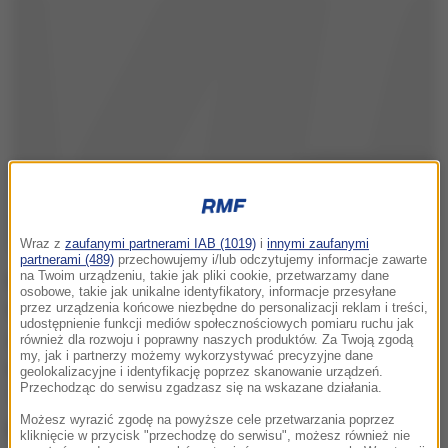
Wraz z
zaufanymi partnerami IAB (1019)
i
innymi zaufanymi
partnerami (489)
przechowujemy i/lub odczytujemy informacje zawarte
na Twoim urządzeniu, takie jak pliki cookie, przetwarzamy dane
Komentatorzy konserwatywnego dziennika “ABC"
osobowe, takie jak unikalne identyfikatory, informacje przesyłane
twierdzą, że rząd Mariano Rajoya miał bardzo trudne
przez urządzenia końcowe niezbędne do personalizacji reklam i treści,
udostępnienie funkcji mediów społecznościowych pomiaru ruchu jak
zadanie w rozwiązaniu problemu referendum
również dla rozwoju i poprawny naszych produktów. Za Twoją zgodą
my, jak i partnerzy możemy wykorzystywać precyzyjne dane
niepodległościowego, uznanego za nielegalne przez
geolokalizacyjne i identyfikację poprzez skanowanie urządzeń.
Przechodząc do serwisu zgadzasz się na wskazane działania.
Trybunał Konstytucyjny Hiszpanii. Twierdzą, że
Możesz wyrazić zgodę na powyższe cele przetwarzania poprzez
pozostał niedosyt co do negocjacyjnej polityki rządu
kliknięcie w przycisk "przechodzę do serwisu", możesz również nie