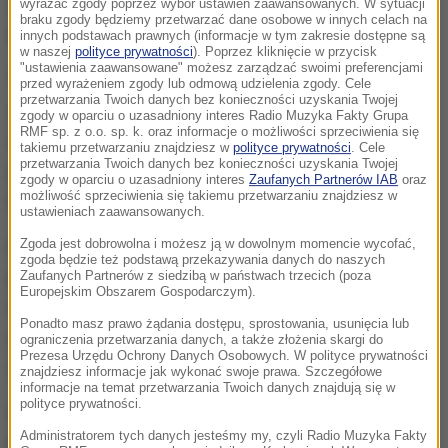
wyrażać zgody poprzez wybór ustawień zaawansowanych. W sytuacji
centralnego wobec autonomicznego gabinetu
braku zgody będziemy przetwarzać dane osobowe w innych celach na
Katalonii Carlesa Puigdemonta.
innych podstawach prawnych (informacje w tym zakresie dostępne są
w naszej
polityce prywatności
). Poprzez kliknięcie w przycisk
"ustawienia zaawansowane" możesz zarządzać swoimi preferencjami
"Niedziela kończy się smutnym wnioskiem, że nie
przed wyrażeniem zgody lub odmową udzielenia zgody. Cele
przetwarzania Twoich danych bez konieczności uzyskania Twojej
wygrała ani Katalonia, ani Hiszpania. Szkoda, że
zgody w oparciu o uzasadniony interes Radio Muzyka Fakty Grupa
RMF sp. z o.o. sp. k. oraz informacje o możliwości sprzeciwienia się
wcześniej nie udało się zapobiec rozlewowi krwi" -
takiemu przetwarzaniu znajdziesz w
polityce prywatności
. Cele
przetwarzania Twoich danych bez konieczności uzyskania Twojej
podsumował plebiscyt niepodległościowy w
zgody w oparciu o uzasadniony interes
Zaufanych Partnerów IAB
oraz
możliwość sprzeciwienia się takiemu przetwarzaniu znajdziesz w
Katalonii madrycki dziennik “ABC".
ustawieniach zaawansowanych.
Zgoda jest dobrowolna i możesz ją w dowolnym momencie wycofać,
Konserwatywna gazeta odnotowała, że w starciach
zgoda będzie też podstawą przekazywania danych do naszych
pod lokalami wyborczymi między uczestnikami
Zaufanych Partnerów z siedzibą w państwach trzecich (poza
Europejskim Obszarem Gospodarczym).
referendum a hiszpańską policją i Gwardią Cywilną
Ponadto masz prawo żądania dostępu, sprostowania, usunięcia lub
rannych zostało według szacunków katalońskiego
ograniczenia przetwarzania danych, a także złożenia skargi do
Prezesa Urzędu Ochrony Danych Osobowych. W polityce prywatności
rządu ponad 840 osób.
znajdziesz informacje jak wykonać swoje prawa. Szczegółowe
informacje na temat przetwarzania Twoich danych znajdują się w
polityce prywatności.
Podwójną porażkę obwieszczają również
Administratorem tych danych jesteśmy my, czyli Radio Muzyka Fakty
komentatorzy dziennika "El Mundo". Wydawana w