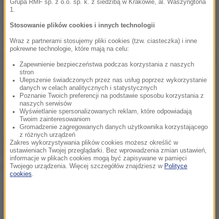
Grupa RMF sp. z o.o. sp. k. z siedzibą w Krakowie, al. Waszyngtona
1.
stolicy gazeta twierdzi, że niedziela naznaczona
Stosowanie plików cookies i innych technologii
została z jednej strony brakiem odpowiedzialności
organizatorów plebiscytu, a z drugiej
Wraz z partnerami stosujemy pliki cookies (tzw. ciasteczka) i inne
pokrewne technologie, które mają na celu:
nieumiejętnością rządu w Madrycie w radzeniu sobie
Zapewnienie bezpieczeństwa podczas korzystania z naszych
z chaosem w Katalonii.
stron
Ulepszenie świadczonych przez nas usług poprzez wykorzystanie
danych w celach analitycznych i statystycznych
Tymczasem komentatorzy telewizji 13TV jako
Poznanie Twoich preferencji na podstawie sposobu korzystania z
naszych serwisów
zwycięzcę wskazują premiera katalońskiego rządu.
Wyświetlanie spersonalizowanych reklam, które odpowiadają
Twoim zainteresowaniom
Twierdzą, że Carles Puigdemont osiągnął swój cel,
Gromadzenie zagregowanych danych użytkownika korzystającego
z różnych urządzeń
pokazując światu poprzez policyjną interwencję
Zakres wykorzystywania plików cookies możesz określić w
ustawieniach Twojej przeglądarki. Bez wprowadzenia zmian ustawień,
hiszpańskiej policji nieprawdziwy obrazek: "dobrą
informacje w plikach cookies mogą być zapisywane w pamięci
Katalonię i zły Madryt".
Twojego urządzenia. Więcej szczegółów znajdziesz w
Polityce
cookies
.
Dalsza część artykułu pod materiałem video: