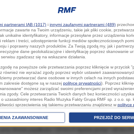
i partnerami IAB (1017)
i
innymi zaufanymi partnerami (489)
przechow
ormacje zawarte na Twoim urządzeniu, takie jak pliki cookie, przetwar
jak unikalne identyfikatory, informacje przesyłane przez urządzenia k
i reklam i treści, udostępnienie funkcji mediów społecznościowych pom
woju i poprawny naszych produktów. Za Twoją zgodą my, jak i partner
recyzyjne dane geolokalizacyjne i identyfikację poprzez skanowanie u
serwisu zgadzasz się na wskazane działania.
zgodę na powyższe cele przetwarzania poprzez kliknięcie w przycisk 
z również nie wyrażać zgody poprzez wybór ustawień zaawansowanych
dziemy przetwarzać dane osobowe w innych celach na innych podsta
ym zakresie dostępne są w naszej
polityce prywatności
). Poprzez kliknię
awansowane" możesz zarządzać swoimi preferencjami przed wyrażenie
ia zgody. Cele przetwarzania Twoich danych bez konieczności uzyska
 o uzasadniony interes Radio Muzyka Fakty Grupa RMF sp. z o.o. sp. k
żliwości sprzeciwienia się takiemu przetwarzaniu znajdziesz w
polityce
nia Twoich danych bez konieczności uzyskania Twojej zgody w oparci
ch Partnerów IAB
oraz możliwość sprzeciwienia się takiemu przetwarza
IENIA ZAAWANSOWANE
PRZEJDŹ DO SERW
ziej ideologiem, a węgierski premier Viktor Orban -
aawansowanych.
y przy limicie prędkości 120 km/h będzie jechał 140 km/h i
rowolna i możesz ją w dowolnym momencie wycofać, zgoda będzie też