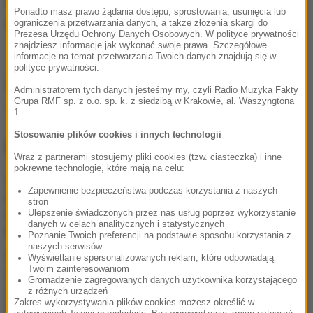
walkami gangów przestępczych i powiązaniami
Ponadto masz prawo żądania dostępu, sprostowania, usunięcia lub
zastrzelonych z mafią izraelską.
ograniczenia przetwarzania danych, a także złożenia skargi do
Prezesa Urzędu Ochrony Danych Osobowych. W polityce prywatności
znajdziesz informacje jak wykonać swoje prawa. Szczegółowe
informacje na temat przetwarzania Twoich danych znajdują się w
polityce prywatności.
Źródło: PAP
Administratorem tych danych jesteśmy my, czyli Radio Muzyka Fakty
Grupa RMF sp. z o.o. sp. k. z siedzibą w Krakowie, al. Waszyngtona
Meksyk
Tagi:
1.
Stosowanie plików cookies i innych technologii
NAJWAŻNIEJSZE FAKTY
Wraz z partnerami stosujemy pliki cookies (tzw. ciasteczka) i inne
pokrewne technologie, które mają na celu:
Polak zmarł po interwencji
Zapewnienie bezpieczeństwa podczas korzystania z naszych
policji. Jest wiele pytań i
stron
śledztwo prokuratury
Ulepszenie świadczonych przez nas usług poprzez wykorzystanie
danych w celach analitycznych i statystycznych
Poznanie Twoich preferencji na podstawie sposobu korzystania z
naszych serwisów
Wielki powrót po 100
Wyświetlanie spersonalizowanych reklam, które odpowiadają
Twoim zainteresowaniom
latach. Niezwykły gatunek
Gromadzenie zagregowanych danych użytkownika korzystającego
uchwycony przez
z różnych urządzeń
fotopułapkę
Zakres wykorzystywania plików cookies możesz określić w