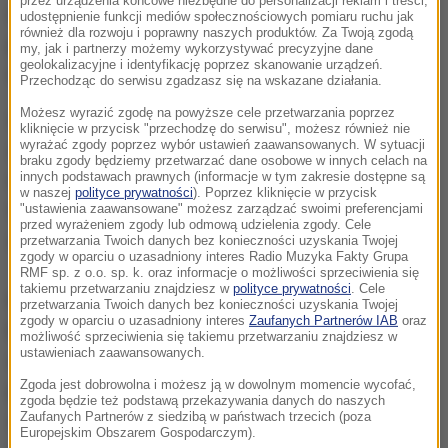
przez urządzenia końcowe niezbędne do personalizacji reklam i treści,
restauracji w ekskluzywnym Plaza Artz Pedregal w
udostępnienie funkcji mediów społecznościowych pomiaru ruchu jak
również dla rozwoju i poprawny naszych produktów. Za Twoją zgodą
południowo-zachodniej części miasta. Napastnicy
my, jak i partnerzy możemy wykorzystywać precyzyjne dane
geolokalizacyjne i identyfikację poprzez skanowanie urządzeń.
następnie uciekli.
Przechodząc do serwisu zgadzasz się na wskazane działania.
Możesz wyrazić zgodę na powyższe cele przetwarzania poprzez
Izraelska ambasada w Meksyku zidentyfikowała
kliknięcie w przycisk "przechodzę do serwisu", możesz również nie
wyrażać zgody poprzez wybór ustawień zaawansowanych. W sytuacji
zabitych Izraelczyków jako 41-letniego Alona
braku zgody będziemy przetwarzać dane osobowe w innych celach na
innych podstawach prawnych (informacje w tym zakresie dostępne są
Azulaya i 44-letniego Benjamina Jeszuruna
w naszej
polityce prywatności
). Poprzez kliknięcie w przycisk
Sutcziego. Obaj mieli założone kartoteki kryminalne
"ustawienia zaawansowane" możesz zarządzać swoimi preferencjami
przed wyrażeniem zgody lub odmową udzielenia zgody. Cele
zarówno w Izraelu, jak i w Meksyku.
przetwarzania Twoich danych bez konieczności uzyskania Twojej
zgody w oparciu o uzasadniony interes Radio Muzyka Fakty Grupa
RMF sp. z o.o. sp. k. oraz informacje o możliwości sprzeciwienia się
takiemu przetwarzaniu znajdziesz w
polityce prywatności
. Cele
Krótko po strzelaninie policja zatrzymała 33-letnią
przetwarzania Twoich danych bez konieczności uzyskania Twojej
zgody w oparciu o uzasadniony interes
Zaufanych Partnerów IAB
oraz
Esperanzę Gutierrez, która podejrzewana jest o
możliwość sprzeciwienia się takiemu przetwarzaniu znajdziesz w
ustawieniach zaawansowanych.
udział w zastrzeleniu Izraelczyków. Rzecznik
Zgoda jest dobrowolna i możesz ją w dowolnym momencie wycofać,
prokuratury w Mexico City Ulises Lara oświadczył, że
zgoda będzie też podstawą przekazywania danych do naszych
Zaufanych Partnerów z siedzibą w państwach trzecich (poza
zabójstwo prawdopodobnie miało związek z
Europejskim Obszarem Gospodarczym).