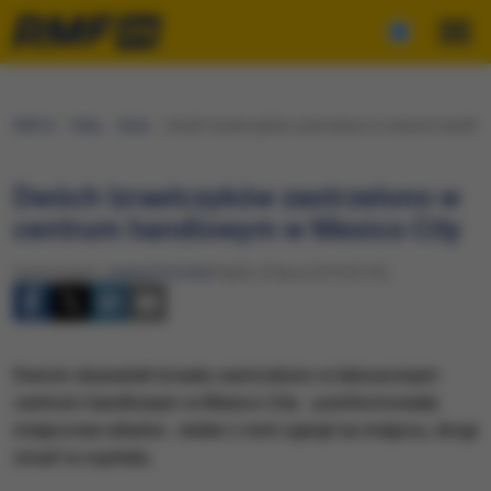
RMF24
Fakty
Świat
Dwóch Izraelczyków zastrzelono w centrum handlow
Dwóch Izraelczyków zastrzelono w
centrum handlowym w Mexico City
Opracowanie:
Joanna Potocka
Piątek, 26 lipca 2019 (07:33)
Dwóch obywateli Izraela zastrzelono w luksusowym
centrum handlowym w Mexico City - poinformowały
miejscowe władze. Jeden z nich zginął na miejscu, drugi
zmarł w szpitalu.