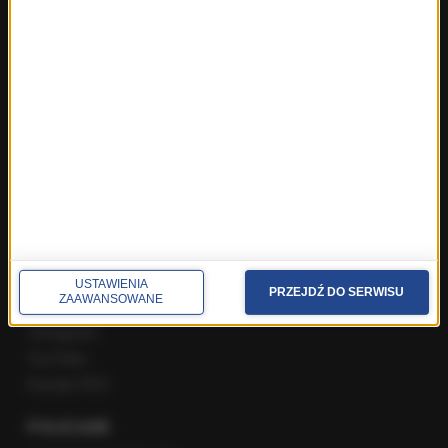
ROZMOWY W RMF FM
Najnowsze rozmowy w RMF FM
Rozmowa o 7:00 w RMF FM i Radiu RMF24
Poranna rozmowa w RMF FM
Popołudniowa rozmowa w RMF FM
Gość Krzysztofa Ziemca w RMF FM
Rozmowy w Radiu RMF24
SPOŁECZNOŚĆ
Facebook
USTAWIENIA
PRZEJDŹ DO SERWISU
ZAAWANSOWANE
Twitter
Instagram
YouTube
Kanały RSS
POLECANE