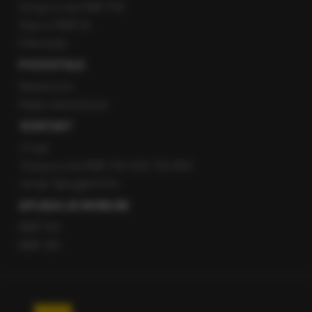
Gorąca Linia RMF FM
Staż w RMF24
Patronaty
POZOSTAŁE
Newsroom
Radio internetowe
KONTAKT
O nas
Gorąca Linia RMF FM: 600 700 800
email: fakty@rmf.fm
APLIKACJE MOBILNE
RMF FM
RMF ON