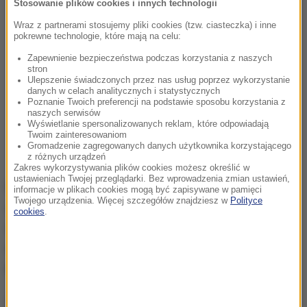
Stosowanie plików cookies i innych technologii
Wraz z partnerami stosujemy pliki cookies (tzw. ciasteczka) i inne
pokrewne technologie, które mają na celu:
Zapewnienie bezpieczeństwa podczas korzystania z naszych
stron
Ulepszenie świadczonych przez nas usług poprzez wykorzystanie
danych w celach analitycznych i statystycznych
Poznanie Twoich preferencji na podstawie sposobu korzystania z
naszych serwisów
Wyświetlanie spersonalizowanych reklam, które odpowiadają
Twoim zainteresowaniom
Gromadzenie zagregowanych danych użytkownika korzystającego
z różnych urządzeń
Zakres wykorzystywania plików cookies możesz określić w
ustawieniach Twojej przeglądarki. Bez wprowadzenia zmian ustawień,
Premier Grecji Aleksis Cipras, który uzyskał w
informacje w plikach cookies mogą być zapisywane w pamięci
Twojego urządzenia. Więcej szczegółów znajdziesz w
Polityce
ubiegłym tygodniu wotum zaufania, liczy, że
cookies
.
wystarczająca liczba posłów w parlamencie, co
najmniej 151, zagłosuje za porozumieniem z
Macedonią.
Zgodnie z porozumieniem zawartym w czerwcu z