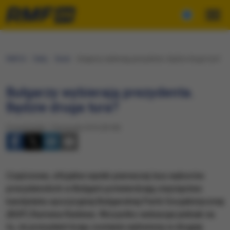
RMF24
Fakty
Świat
Bułgarzy wybierają prezydenta. Będzie druga tura?
Bułgarzy wybierają prezydenta.
Będzie druga tura?
Poniedziałek, 7 listopada 2016 (05:38)
Częściowe, oficjalne wyniki pierwszej tury wyborów
prezydenckich w Bułgarii potwierdzają zwycięstwo
kandydata opozycyjnej Bułgarskiej Partii Socjalistycznej
(BSP) Rumena Radewa. Wszystko wskazuje jednak na
to, że prezydent kraju zostanie wyłoniony w drugiej