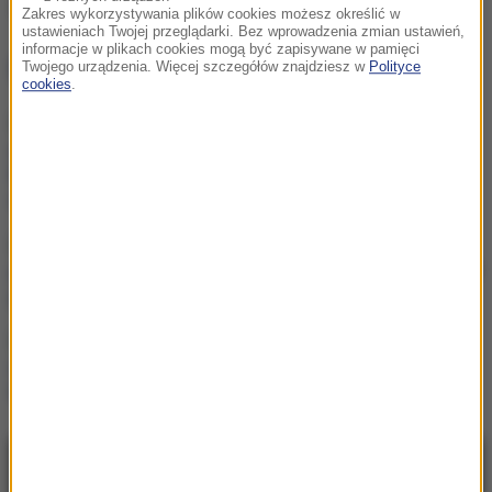
Źródło: PAP
Zakres wykorzystywania plików cookies możesz określić w
ustawieniach Twojej przeglądarki. Bez wprowadzenia zmian ustawień,
informacje w plikach cookies mogą być zapisywane w pamięci
NAJWAŻNIEJSZE FAKTY
Twojego urządzenia. Więcej szczegółów znajdziesz w
Polityce
cookies
.
Chcą zbudować
gigantyczny tunel pod
Bałtykiem. Przełomowa
deklaracja Estonii
Kierują jednym państwem,
ale dzieli ich przyciemniona
szyba?
Protest na popularnym
europejskim lotnisku.
Możliwe utrudnienia
NAJNOWSZE