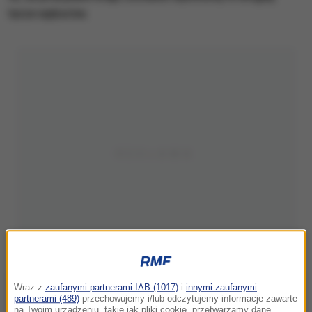
turze wyborów.
Wraz z
zaufanymi partnerami IAB (1017)
i
innymi zaufanymi
partnerami (489)
przechowujemy i/lub odczytujemy informacje zawarte
na Twoim urządzeniu, takie jak pliki cookie, przetwarzamy dane