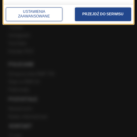
USTAWIENIA
PRZEJDŹ DO SERWISU
ZAAWANSOWANE
Facebook
Twitter
Instagram
YouTube
Kanały RSS
POLECANE
Gorąca Linia RMF FM
Staż w RMF24
Patronaty
POZOSTAŁE
Newsroom
Radio internetowe
KONTAKT
O nas