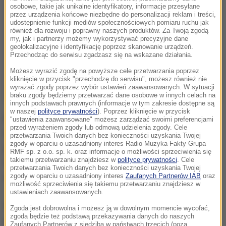
osobowe, takie jak unikalne identyfikatory, informacje przesyłane
przez urządzenia końcowe niezbędne do personalizacji reklam i treści,
udostępnienie funkcji mediów społecznościowych pomiaru ruchu jak
również dla rozwoju i poprawny naszych produktów. Za Twoją zgodą
my, jak i partnerzy możemy wykorzystywać precyzyjne dane
geolokalizacyjne i identyfikację poprzez skanowanie urządzeń.
Przechodząc do serwisu zgadzasz się na wskazane działania.
Możesz wyrazić zgodę na powyższe cele przetwarzania poprzez
kliknięcie w przycisk "przechodzę do serwisu", możesz również nie
wyrażać zgody poprzez wybór ustawień zaawansowanych. W sytuacji
braku zgody będziemy przetwarzać dane osobowe w innych celach na
innych podstawach prawnych (informacje w tym zakresie dostępne są
w naszej
polityce prywatności
). Poprzez kliknięcie w przycisk
Po przeliczeniu głosów z nieco ponad 10 proc. lokali
"ustawienia zaawansowane" możesz zarządzać swoimi preferencjami
przed wyrażeniem zgody lub odmową udzielenia zgody. Cele
wyborczych, Radew otrzymał 26,45 proc. głosów, a
przetwarzania Twoich danych bez konieczności uzyskania Twojej
zgody w oparciu o uzasadniony interes Radio Muzyka Fakty Grupa
jego główna rywalka w wyborach, kandydatka
RMF sp. z o.o. sp. k. oraz informacje o możliwości sprzeciwienia się
takiemu przetwarzaniu znajdziesz w
polityce prywatności
. Cele
centroprawicowej partii GERB Cecka Caczewa
przetwarzania Twoich danych bez konieczności uzyskania Twojej
uzyskała 21,38 proc.
zgody w oparciu o uzasadniony interes
Zaufanych Partnerów IAB
oraz
możliwość sprzeciwienia się takiemu przetwarzaniu znajdziesz w
ustawieniach zaawansowanych.
Wyniki te oznaczają, że prezydent zostanie wybrany
Zgoda jest dobrowolna i możesz ją w dowolnym momencie wycofać,
zgoda będzie też podstawą przekazywania danych do naszych
w drugiej turze, która odbędzie się 13 listopada.
Zaufanych Partnerów z siedzibą w państwach trzecich (poza