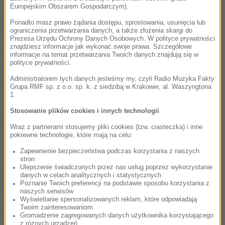
Europejskim Obszarem Gospodarczym).
Bułgarski premier i lider GERB Bojko Borysow
Ponadto masz prawo żądania dostępu, sprostowania, usunięcia lub
ograniczenia przetwarzania danych, a także złożenia skargi do
odmówił komentowania wyników niedzielnych
Prezesa Urzędu Ochrony Danych Osobowych. W polityce prywatności
znajdziesz informacje jak wykonać swoje prawa. Szczegółowe
wyborów prezydenckich, w których kandydatka jego
informacje na temat przetwarzania Twoich danych znajdują się w
polityce prywatności.
partii Cecka Caczewa zajęła drugie miejsce.
Administratorem tych danych jesteśmy my, czyli Radio Muzyka Fakty
Podkreślił, że nie ma jeszcze ostatecznych wyników.
Grupa RMF sp. z o.o. sp. k. z siedzibą w Krakowie, al. Waszyngtona
Jego zdaniem różnica między oboma kandydatami
1.
jest zbyt mała i "wciąż jest szansa na zwycięstwo w
Stosowanie plików cookies i innych technologii
drugiej turze".
Wraz z partnerami stosujemy pliki cookies (tzw. ciasteczka) i inne
pokrewne technologie, które mają na celu:
Zapewnienie bezpieczeństwa podczas korzystania z naszych
Zapowiedział jednak, że jeśli Caczewa przegra, to
stron
Ulepszenie świadczonych przez nas usług poprzez wykorzystanie
ogłoszone zostaną przedterminowe wybory
danych w celach analitycznych i statystycznych
parlamentarne.
Poznanie Twoich preferencji na podstawie sposobu korzystania z
naszych serwisów
Wyświetlanie spersonalizowanych reklam, które odpowiadają
Twoim zainteresowaniom
(abs)
Gromadzenie zagregowanych danych użytkownika korzystającego
z różnych urządzeń