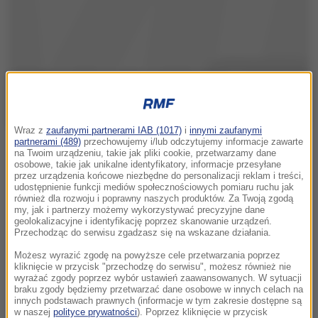
Wraz z
zaufanymi partnerami IAB (1017)
i
innymi zaufanymi
partnerami (489)
przechowujemy i/lub odczytujemy informacje zawarte
na Twoim urządzeniu, takie jak pliki cookie, przetwarzamy dane
osobowe, takie jak unikalne identyfikatory, informacje przesyłane
przez urządzenia końcowe niezbędne do personalizacji reklam i treści,
udostępnienie funkcji mediów społecznościowych pomiaru ruchu jak
również dla rozwoju i poprawny naszych produktów. Za Twoją zgodą
my, jak i partnerzy możemy wykorzystywać precyzyjne dane
geolokalizacyjne i identyfikację poprzez skanowanie urządzeń.
Przechodząc do serwisu zgadzasz się na wskazane działania.
Możesz wyrazić zgodę na powyższe cele przetwarzania poprzez
kliknięcie w przycisk "przechodzę do serwisu", możesz również nie
wyrażać zgody poprzez wybór ustawień zaawansowanych. W sytuacji
braku zgody będziemy przetwarzać dane osobowe w innych celach na
innych podstawach prawnych (informacje w tym zakresie dostępne są
w naszej
polityce prywatności
). Poprzez kliknięcie w przycisk