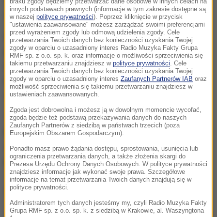
okolicy. Osoby zgłaszające takie przypadki
braku zgody będziemy przetwarzać dane osobowe w innych celach na
innych podstawach prawnych (informacje w tym zakresie dostępne są
wypełniają specjalnie przygotowany formularz.
w naszej
polityce prywatności
). Poprzez kliknięcie w przycisk
"ustawienia zaawansowane" możesz zarządzać swoimi preferencjami
przed wyrażeniem zgody lub odmową udzielenia zgody. Cele
W dokładnym opisie otrzymanych sygnałów można
przetwarzania Twoich danych bez konieczności uzyskania Twojej
zgody w oparciu o uzasadniony interes Radio Muzyka Fakty Grupa
przeczytać, że 15 kwietnia 2015 roku mieszkaniec
RMF sp. z o.o. sp. k. oraz informacje o możliwości sprzeciwienia się
takiemu przetwarzaniu znajdziesz w
polityce prywatności
. Cele
miejscowości Meolo koło Wenecji zobaczył na
przetwarzania Twoich danych bez konieczności uzyskania Twojej
zgody w oparciu o uzasadniony interes
Zaufanych Partnerów IAB
oraz
niebie czarny owalny obiekt poruszający się ze
możliwość sprzeciwienia się takiemu przetwarzaniu znajdziesz w
średnią prędkością.
ustawieniach zaawansowanych.
Zgoda jest dobrowolna i możesz ją w dowolnym momencie wycofać,
16 lipca 2015 w Bacoli koło Neapolu dostrzeżono
zgoda będzie też podstawą przekazywania danych do naszych
Zaufanych Partnerów z siedzibą w państwach trzecich (poza
kulę unoszącą się około 400-500 metrów nad
Europejskim Obszarem Gospodarczym).
ziemią. Także w tej relacji mowa była o średniej
Ponadto masz prawo żądania dostępu, sprostowania, usunięcia lub
ograniczenia przetwarzania danych, a także złożenia skargi do
prędkości, z jaką przemieszczał się obiekt.
Prezesa Urzędu Ochrony Danych Osobowych. W polityce prywatności
znajdziesz informacje jak wykonać swoje prawa. Szczegółowe
informacje na temat przetwarzania Twoich danych znajdują się w
polityce prywatności.
Dalsza część artykułu pod materiałem video:
Administratorem tych danych jesteśmy my, czyli Radio Muzyka Fakty
Grupa RMF sp. z o.o. sp. k. z siedzibą w Krakowie, al. Waszyngtona