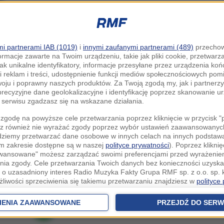
8
i partnerami IAB (1019)
i
innymi zaufanymi partnerami (489)
przechow
4
ormacje zawarte na Twoim urządzeniu, takie jak pliki cookie, przetwar
jak unikalne identyfikatory, informacje przesyłane przez urządzenia k
i reklam i treści, udostępnienie funkcji mediów społecznościowych pom
woju i poprawny naszych produktów. Za Twoją zgodą my, jak i partner
recyzyjne dane geolokalizacyjne i identyfikację poprzez skanowanie u
serwisu zgadzasz się na wskazane działania.
zgodę na powyższe cele przetwarzania poprzez kliknięcie w przycisk 
z również nie wyrażać zgody poprzez wybór ustawień zaawansowanych
dziemy przetwarzać dane osobowe w innych celach na innych podsta
ym zakresie dostępne są w naszej
polityce prywatności
). Poprzez kliknię
awansowane" możesz zarządzać swoimi preferencjami przed wyrażenie
ia zgody. Cele przetwarzania Twoich danych bez konieczności uzyska
 o uzasadniony interes Radio Muzyka Fakty Grupa RMF sp. z o.o. sp. k
żliwości sprzeciwienia się takiemu przetwarzaniu znajdziesz w
polityce
chcesz widzieć więcej artykułów od RMF24?
dodaj w 
nia Twoich danych bez konieczności uzyskania Twojej zgody w oparci
ch Partnerów IAB
oraz możliwość sprzeciwienia się takiemu przetwarza
IENIA ZAAWANSOWANE
PRZEJDŹ DO SERW
aawansowanych.