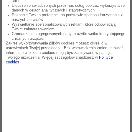
stron
Ulepszenie świadczonych przez nas usług poprzez wykorzystanie
danych w celach analitycznych i statystycznych
Poznanie Twoich preferencji na podstawie sposobu korzystania z
naszych serwisów
Wyświetlanie spersonalizowanych reklam, które odpowiadają
Twoim zainteresowaniom
Gromadzenie zagregowanych danych użytkownika korzystającego
z różnych urządzeń
Zakres wykorzystywania plików cookies możesz określić w
ustawieniach Twojej przeglądarki. Bez wprowadzenia zmian ustawień,
informacje w plikach cookies mogą być zapisywane w pamięci
Twojego urządzenia. Więcej szczegółów znajdziesz w
Polityce
cookies
.
Źródło: RMF/PAP
wypadek
szpital
Tagi:
chcesz widzieć więcej artykułów od RMF24?
dodaj w
Google