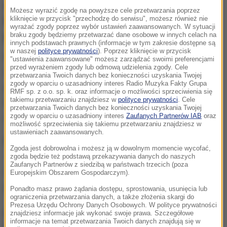
Od kiedy zakaz korzystania z telefonów
Możesz wyrazić zgodę na powyższe cele przetwarzania poprzez
komórkowych w przedszkolach i
kliknięcie w przycisk "przechodzę do serwisu", możesz również nie
wyrażać zgody poprzez wybór ustawień zaawansowanych. W sytuacji
podstawówkach?
braku zgody będziemy przetwarzać dane osobowe w innych celach na
innych podstawach prawnych (informacje w tym zakresie dostępne są
w naszej
polityce prywatności
). Poprzez kliknięcie w przycisk
Od 1 września 2026 r.
- wraz z początkiem nowego
"ustawienia zaawansowane" możesz zarządzać swoimi preferencjami
przed wyrażeniem zgody lub odmową udzielenia zgody. Cele
roku szkolnego - w szkołach podstawowych i
przetwarzania Twoich danych bez konieczności uzyskania Twojej
zgody w oparciu o uzasadniony interes Radio Muzyka Fakty Grupa
przedszkolach będzie obowiązywać zakaz
RMF sp. z o.o. sp. k. oraz informacje o możliwości sprzeciwienia się
takiemu przetwarzaniu znajdziesz w
polityce prywatności
. Cele
korzystania z telefonów komórkowych i innych
przetwarzania Twoich danych bez konieczności uzyskania Twojej
zgody w oparciu o uzasadniony interes
Zaufanych Partnerów IAB
oraz
urządzeń umożliwiających komunikację.
możliwość sprzeciwienia się takiemu przetwarzaniu znajdziesz w
ustawieniach zaawansowanych.
Posłowie w tej sprawie byli wyjątkowo jednomyślni
Zgoda jest dobrowolna i możesz ją w dowolnym momencie wycofać,
- za uchwaleniem nowelizacji ustawy Prawo
zgoda będzie też podstawą przekazywania danych do naszych
Zaufanych Partnerów z siedzibą w państwach trzecich (poza
oświatowe wraz z poprawkami głosowało 420
Europejskim Obszarem Gospodarczym).
posłów, 6 było przeciw, 4 wstrzymało się od głosu.
Ponadto masz prawo żądania dostępu, sprostowania, usunięcia lub
ograniczenia przetwarzania danych, a także złożenia skargi do
Prezesa Urzędu Ochrony Danych Osobowych. W polityce prywatności
Czego będzie dotyczył zakaz
znajdziesz informacje jak wykonać swoje prawa. Szczegółowe
informacje na temat przetwarzania Twoich danych znajdują się w