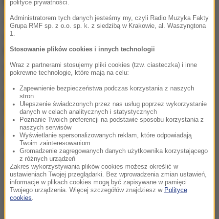
korzystania z telefonów komórkowych?
polityce prywatności.
Administratorem tych danych jesteśmy my, czyli Radio Muzyka Fakty
Zakaz będzie też obejmować nagrywanie dźwięku i
Grupa RMF sp. z o.o. sp. k. z siedzibą w Krakowie, al. Waszyngtona
1.
obrazu
podczas pobytu na terenie szkoły.
Zakaz
Stosowanie plików cookies i innych technologii
będzie obowiązywał także podczas przerw i innych
zajęć odbywających się w placówce.
Obejmie
Wraz z partnerami stosujemy pliki cookies (tzw. ciasteczka) i inne
pokrewne technologie, które mają na celu:
zajęcia edukacyjne organizowane poza szkołą, np.
Zapewnienie bezpieczeństwa podczas korzystania z naszych
lekcje wychowania fizycznego prowadzone na
stron
Ulepszenie świadczonych przez nas usług poprzez wykorzystanie
zewnętrznych obiektach sportowych.
danych w celach analitycznych i statystycznych
Poznanie Twoich preferencji na podstawie sposobu korzystania z
naszych serwisów
Od zakazu będą wyjątki:
Wyświetlanie spersonalizowanych reklam, które odpowiadają
Twoim zainteresowaniom
Gromadzenie zagregowanych danych użytkownika korzystającego
gdy nauczyciel uzna, że urządzenie jest
z różnych urządzeń
Zakres wykorzystywania plików cookies możesz określić w
potrzebne do realizacji zajęć lub sprawdzenia
ustawieniach Twojej przeglądarki. Bez wprowadzenia zmian ustawień,
informacje w plikach cookies mogą być zapisywane w pamięci
wiedzy;
Twojego urządzenia. Więcej szczegółów znajdziesz w
Polityce
cookies
.
gdy konieczny będzie pilny kontakt ucznia z
rodzicami;