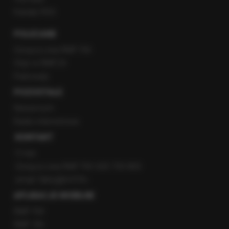
Kanały RSS
POLECANE
Gorąca Linia RMF FM
Staż w RMF24
Patronaty
POZOSTAŁE
Newsroom
Radio internetowe
KONTAKT
O nas
Gorąca Linia RMF FM: 600 700 800
email: fakty@rmf.fm
APLIKACJE MOBILNE
RMF FM
RMF ON