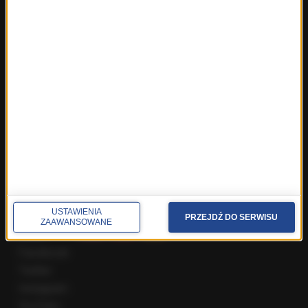
Fakty z Warszawy
Fakty z Wrocławia
Fakty z Zakopanego
ROZMOWY W RMF FM
Najnowsze rozmowy w RMF FM
Rozmowa o 7:00 w RMF FM i Radiu RMF24
Poranna rozmowa w RMF FM
Popołudniowa rozmowa w RMF FM
Gość Krzysztofa Ziemca w RMF FM
Rozmowy w Radiu RMF24
SPOŁECZNOŚĆ
USTAWIENIA
PRZEJDŹ DO SERWISU
ZAAWANSOWANE
Facebook
Twitter
Instagram
YouTube