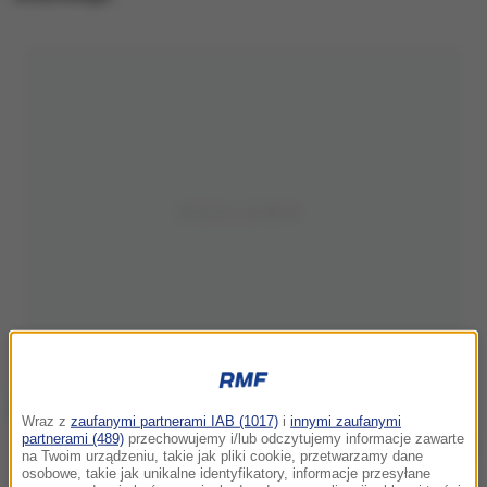
Wraz z
zaufanymi partnerami IAB (1017)
i
innymi zaufanymi
partnerami (489)
przechowujemy i/lub odczytujemy informacje zawarte
Miejsce wypadku
na Twoim urządzeniu, takie jak pliki cookie, przetwarzamy dane
osobowe, takie jak unikalne identyfikatory, informacje przesyłane