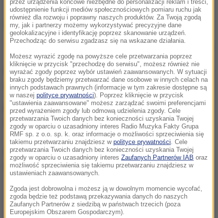
przez urządzenia końcowe niezbędne do personalizacji reklam i treści,
udostępnienie funkcji mediów społecznościowych pomiaru ruchu jak
również dla rozwoju i poprawny naszych produktów. Za Twoją zgodą
my, jak i partnerzy możemy wykorzystywać precyzyjne dane
geolokalizacyjne i identyfikację poprzez skanowanie urządzeń.
Przechodząc do serwisu zgadzasz się na wskazane działania.
Miejsce wypadku
Możesz wyrazić zgodę na powyższe cele przetwarzania poprzez
kliknięcie w przycisk "przechodzę do serwisu", możesz również nie
W wypadku zginął kierowca samochodu osobowego
wyrażać zgody poprzez wybór ustawień zaawansowanych. W sytuacji
braku zgody będziemy przetwarzać dane osobowe w innych celach na
i pasażer.
innych podstawach prawnych (informacje w tym zakresie dostępne są
w naszej
polityce prywatności
). Poprzez kliknięcie w przycisk
"ustawienia zaawansowane" możesz zarządzać swoimi preferencjami
Kierowca ciężarówki został przewieziony do
przed wyrażeniem zgody lub odmową udzielenia zgody. Cele
przetwarzania Twoich danych bez konieczności uzyskania Twojej
szpitala.
zgody w oparciu o uzasadniony interes Radio Muzyka Fakty Grupa
RMF sp. z o.o. sp. k. oraz informacje o możliwości sprzeciwienia się
takiemu przetwarzaniu znajdziesz w
polityce prywatności
. Cele
przetwarzania Twoich danych bez konieczności uzyskania Twojej
Informację o wypadku i zdjęcia dostaliśmy na
zgody w oparciu o uzasadniony interes
Zaufanych Partnerów IAB
oraz
Gorąca Linię RMF FM.
możliwość sprzeciwienia się takiemu przetwarzaniu znajdziesz w
ustawieniach zaawansowanych.
Zgoda jest dobrowolna i możesz ją w dowolnym momencie wycofać,
zgoda będzie też podstawą przekazywania danych do naszych
Zaufanych Partnerów z siedzibą w państwach trzecich (poza
Europejskim Obszarem Gospodarczym).
Dalsza część artykułu pod materiałem video: