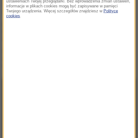
ustawieniach Twojej przeglądarki. Bez wprowadzenia zmian ustawień,
Szkielet legendy w
informacje w plikach cookies mogą być zapisywane w pamięci
warszawskim zoo
Twojego urządzenia. Więcej szczegółów znajdziesz w
Polityce
cookies
.
Pogrzeb Andrzeja
Morozowskiego 14
sierpnia. Gdzie spocznie?
Świętokrzyskie: Konar
spadł na pielgrzymów w
czasie burzy
NAJNOWSZE
20:12
Wielki i wydrukowany w 3D. Szkielet legendy
w warszawskim zoo
20:05