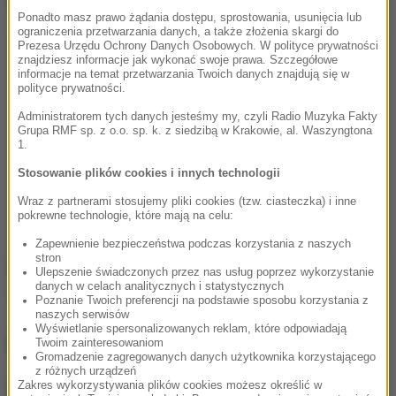
Ponadto masz prawo żądania dostępu, sprostowania, usunięcia lub
ograniczenia przetwarzania danych, a także złożenia skargi do
Prezesa Urzędu Ochrony Danych Osobowych. W polityce prywatności
znajdziesz informacje jak wykonać swoje prawa. Szczegółowe
informacje na temat przetwarzania Twoich danych znajdują się w
polityce prywatności.
Administratorem tych danych jesteśmy my, czyli Radio Muzyka Fakty
Grupa RMF sp. z o.o. sp. k. z siedzibą w Krakowie, al. Waszyngtona
1.
Stosowanie plików cookies i innych technologii
Wraz z partnerami stosujemy pliki cookies (tzw. ciasteczka) i inne
pokrewne technologie, które mają na celu:
Zapewnienie bezpieczeństwa podczas korzystania z naszych
stron
Źródło: RMF FM
Ulepszenie świadczonych przez nas usług poprzez wykorzystanie
danych w celach analitycznych i statystycznych
wypadek
zderzenie
Tagi:
Poznanie Twoich preferencji na podstawie sposobu korzystania z
naszych serwisów
Wyświetlanie spersonalizowanych reklam, które odpowiadają
NAJWAŻNIEJSZE FAKTY
Twoim zainteresowaniom
Gromadzenie zagregowanych danych użytkownika korzystającego
z różnych urządzeń
Zakres wykorzystywania plików cookies możesz określić w
Wielki i wydrukowany w 3D.