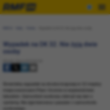
RMF24
Fakty
Polska
Wypadek na DK 32. Nie żyją dwie osoby
Wypadek na DK 32. Nie żyją dwie
osoby
Wtorek, 9 lipca 2019 (20:54)
Śmiertelny wypadek na drodze krajowej nr 32 między
miejscowościami Pław i Gronów w województwie
lubuskim. Samochód osobowy zderzył się tam z
cysterną. Nie żyje kierowca i pasażer z samochodu
osobowego.