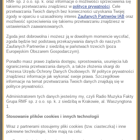
RMF sp. z o.o. sp. k. oraz informacje o możliwości sprzeciwienia się
takiemu przetwarzaniu znajdziesz w
polityce prywatności
. Cele
przetwarzania Twoich danych bez konieczności uzyskania Twojej
zgody w oparciu o uzasadniony interes
Zaufanych Partnerów IAB
oraz
możliwość sprzeciwienia się takiemu przetwarzaniu znajdziesz w
ustawieniach zaawansowanych.
Zgoda jest dobrowolna i możesz ją w dowolnym momencie wycofać,
zgoda będzie też podstawą przekazywania danych do naszych
Zaufanych Partnerów z siedzibą w państwach trzecich (poza
Europejskim Obszarem Gospodarczym).
Ponadto masz prawo żądania dostępu, sprostowania, usunięcia lub
ograniczenia przetwarzania danych, a także złożenia skargi do
Prezesa Urzędu Ochrony Danych Osobowych. W polityce prywatności
znajdziesz informacje jak wykonać swoje prawa. Szczegółowe
informacje na temat przetwarzania Twoich danych znajdują się w
polityce prywatności.
Po zakończeniu pojedynczych testów zostanie
przeprowadzona próba działania całego systemu
Administratorem tych danych jesteśmy my, czyli Radio Muzyka Fakty
Grupa RMF sp. z o.o. sp. k. z siedzibą w Krakowie, al. Waszyngtona
alarmowego w mieście
. Zostanie wyemitowany
1.
trzyminutowy sygnał modulowany, a następnie
Stosowanie plików cookies i innych technologii
trzyminutowy sygnał ciągły. Przed syrenami
Wraz z partnerami stosujemy pliki cookies (tzw. ciasteczka) i inne
pokrewne technologie, które mają na celu:
mieszkańcy
usłyszą komunikat głosowy.