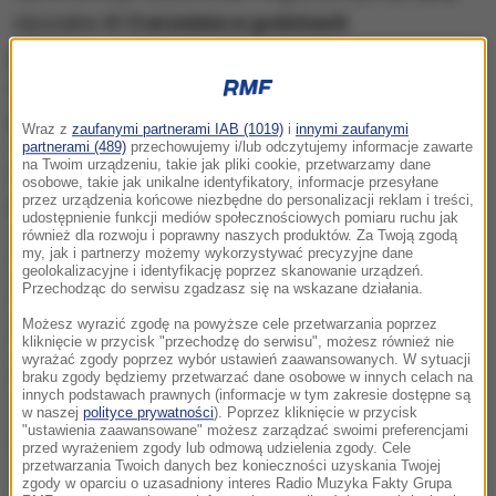
słyszalne
4 i 5 września w godzinach
popołudniowych
w rejonie osiedli Podjuchy,
Słoneczne, Zdroje, Centrum, Śródmieście,
Pogodno, Niebuszewo, Gumieńce.
Wraz z
zaufanymi partnerami IAB (1019)
i
innymi zaufanymi
partnerami (489)
przechowujemy i/lub odczytujemy informacje zawarte
na Twoim urządzeniu, takie jak pliki cookie, przetwarzamy dane
W ramach testu
będą emitowane sygnały
osobowe, takie jak unikalne identyfikatory, informacje przesyłane
przez urządzenia końcowe niezbędne do personalizacji reklam i treści,
dźwiękowe:
udostępnienie funkcji mediów społecznościowych pomiaru ruchu jak
również dla rozwoju i poprawny naszych produktów. Za Twoją zgodą
sygnał testowy
5 sekundowy,
my, jak i partnerzy możemy wykorzystywać precyzyjne dane
geolokalizacyjne i identyfikację poprzez skanowanie urządzeń.
Przechodząc do serwisu zgadzasz się na wskazane działania.
sygnał
1 minutowy
ciągły,
Możesz wyrazić zgodę na powyższe cele przetwarzania poprzez
sygnał
3 minutowy
modulowany,
kliknięcie w przycisk "przechodzę do serwisu", możesz również nie
wyrażać zgody poprzez wybór ustawień zaawansowanych. W sytuacji
sygnał
3 minutowy
ciągły.
braku zgody będziemy przetwarzać dane osobowe w innych celach na
innych podstawach prawnych (informacje w tym zakresie dostępne są
w naszej
polityce prywatności
). Poprzez kliknięcie w przycisk
"ustawienia zaawansowane" możesz zarządzać swoimi preferencjami
Dalsza część artykułu pod materiałem video:
przed wyrażeniem zgody lub odmową udzielenia zgody. Cele
przetwarzania Twoich danych bez konieczności uzyskania Twojej
zgody w oparciu o uzasadniony interes Radio Muzyka Fakty Grupa