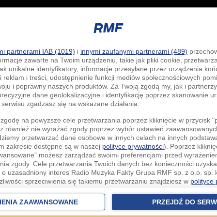
i partnerami IAB (1019)
i
innymi zaufanymi partnerami (489)
przechow
ormacje zawarte na Twoim urządzeniu, takie jak pliki cookie, przetwar
jak unikalne identyfikatory, informacje przesyłane przez urządzenia k
i reklam i treści, udostępnienie funkcji mediów społecznościowych pom
woju i poprawny naszych produktów. Za Twoją zgodą my, jak i partner
recyzyjne dane geolokalizacyjne i identyfikację poprzez skanowanie u
serwisu zgadzasz się na wskazane działania.
zgodę na powyższe cele przetwarzania poprzez kliknięcie w przycisk 
chcesz widzieć więcej artykułów od RMF24?
dodaj w 
z również nie wyrażać zgody poprzez wybór ustawień zaawansowanych
dziemy przetwarzać dane osobowe w innych celach na innych podsta
ym zakresie dostępne są w naszej
polityce prywatności
). Poprzez kliknię
awansowane" możesz zarządzać swoimi preferencjami przed wyrażenie
ia zgody. Cele przetwarzania Twoich danych bez konieczności uzyska
 o uzasadniony interes Radio Muzyka Fakty Grupa RMF sp. z o.o. sp. k
żliwości sprzeciwienia się takiemu przetwarzaniu znajdziesz w
polityce
nia Twoich danych bez konieczności uzyskania Twojej zgody w oparci
ch Partnerów IAB
oraz możliwość sprzeciwienia się takiemu przetwarza
IENIA ZAAWANSOWANE
PRZEJDŹ DO SERW
aawansowanych.