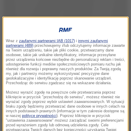
Wraz z
zaufanymi partnerami IAB (1017)
i
innymi zaufanymi
partnerami (489)
przechowujemy i/lub odczytujemy informacje zawarte
na Twoim urządzeniu, takie jak pliki cookie, przetwarzamy dane
osobowe, takie jak unikalne identyfikatory, informacje przesyłane
przez urządzenia końcowe niezbędne do personalizacji reklam i treści,
udostępnienie funkcji mediów społecznościowych pomiaru ruchu jak
Ustawa zakłada, że głównym koordynatorem polityki
również dla rozwoju i poprawny naszych produktów. Za Twoją zgodą
my, jak i partnerzy możemy wykorzystywać precyzyjne dane
antyterrorystycznej i osobą odpowiedzialną za
geolokalizacyjne i identyfikację poprzez skanowanie urządzeń.
Przechodząc do serwisu zgadzasz się na wskazane działania.
zapobieganie zdarzeniom o charakterze
Możesz wyrazić zgodę na powyższe cele przetwarzania poprzez
terrorystycznym będzie szef Agencji
kliknięcie w przycisk "przechodzę do serwisu", możesz również nie
Bezpieczeństwa Wewnętrznego. Minister spraw
wyrażać zgody poprzez wybór ustawień zaawansowanych. W sytuacji
braku zgody będziemy przetwarzać dane osobowe w innych celach na
wewnętrznych i administracji będzie odpowiadał za
innych podstawach prawnych (informacje w tym zakresie dostępne są
w naszej
polityce prywatności
). Poprzez kliknięcie w przycisk
przygotowanie do takich zdarzeń, reagowanie w
"ustawienia zaawansowane" możesz zarządzać swoimi preferencjami
przed wyrażeniem zgody lub odmową udzielenia zgody. Cele
przypadku ich wystąpienia oraz odtwarzanie zasobów
przetwarzania Twoich danych bez konieczności uzyskania Twojej