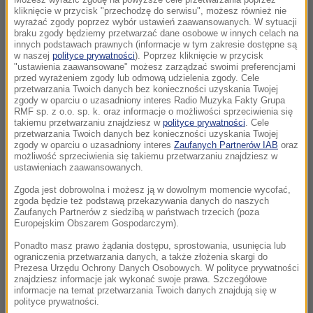
kliknięcie w przycisk "przechodzę do serwisu", możesz również nie
wyrażać zgody poprzez wybór ustawień zaawansowanych. W sytuacji
braku zgody będziemy przetwarzać dane osobowe w innych celach na
innych podstawach prawnych (informacje w tym zakresie dostępne są
w naszej
polityce prywatności
). Poprzez kliknięcie w przycisk
"ustawienia zaawansowane" możesz zarządzać swoimi preferencjami
przed wyrażeniem zgody lub odmową udzielenia zgody. Cele
przetwarzania Twoich danych bez konieczności uzyskania Twojej
zgody w oparciu o uzasadniony interes Radio Muzyka Fakty Grupa
RMF sp. z o.o. sp. k. oraz informacje o możliwości sprzeciwienia się
takiemu przetwarzaniu znajdziesz w
polityce prywatności
. Cele
przetwarzania Twoich danych bez konieczności uzyskania Twojej
zgody w oparciu o uzasadniony interes
Zaufanych Partnerów IAB
oraz
możliwość sprzeciwienia się takiemu przetwarzaniu znajdziesz w
ustawieniach zaawansowanych.
Zgoda jest dobrowolna i możesz ją w dowolnym momencie wycofać,
zgoda będzie też podstawą przekazywania danych do naszych
Zaufanych Partnerów z siedzibą w państwach trzecich (poza
Europejskim Obszarem Gospodarczym).
Ponadto masz prawo żądania dostępu, sprostowania, usunięcia lub
ograniczenia przetwarzania danych, a także złożenia skargi do
Prezesa Urzędu Ochrony Danych Osobowych. W polityce prywatności
znajdziesz informacje jak wykonać swoje prawa. Szczegółowe
informacje na temat przetwarzania Twoich danych znajdują się w
polityce prywatności.