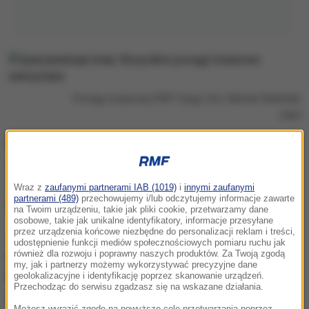
Pociąg towarowy PKP Cargo (fot. Michał Zieliński)
/
PAP
Resort infrastruktury wyjaśnił, że wprowadzone
ograniczenie ma na celu zminimalizowanie utrudnień
w ruchu pociągów na wypadek
awarii sieci
Wraz z
zaufanymi partnerami IAB (1019)
i
innymi zaufanymi
partnerami (489)
przechowujemy i/lub odczytujemy informacje zawarte
spowodowanych przez wysokie temperatury.
na Twoim urządzeniu, takie jak pliki cookie, przetwarzamy dane
osobowe, takie jak unikalne identyfikatory, informacje przesyłane
przez urządzenia końcowe niezbędne do personalizacji reklam i treści,
„W godz. 13:00–19:00 wstrzymany zostanie ruch
udostępnienie funkcji mediów społecznościowych pomiaru ruchu jak
również dla rozwoju i poprawny naszych produktów. Za Twoją zgodą
pociągów towarowych. W tym czasie
priorytetowo
my, jak i partnerzy możemy wykorzystywać precyzyjne dane
będą obsługiwane pociągi pasażerskie
” – czytamy
geolokalizacyjne i identyfikację poprzez skanowanie urządzeń.
Przechodząc do serwisu zgadzasz się na wskazane działania.
w komunikacie.
Możesz wyrazić zgodę na powyższe cele przetwarzania poprzez