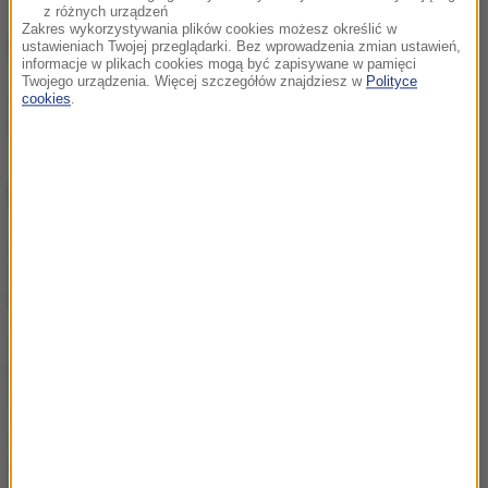
z różnych urządzeń
Zakres wykorzystywania plików cookies możesz określić w
NIE PRZEGAP
ustawieniach Twojej przeglądarki. Bez wprowadzenia zmian ustawień,
informacje w plikach cookies mogą być zapisywane w pamięci
Twojego urządzenia. Więcej szczegółów znajdziesz w
Polityce
cookies
.
Czego nie boi się polski
kierowca? Fotoradaru
NAJWAŻNIEJSZE FAKTY
Mobilizacja po
wydarzeniach w Lipsku.
Polska dołącza do rozmów
Żandarmeria Wojskowa
bada incydent z udziałem
wojskowego śmigłowca
Trzy gole w Białymstoku.
Skromna zaliczka
Jagielloni przed rewanżem