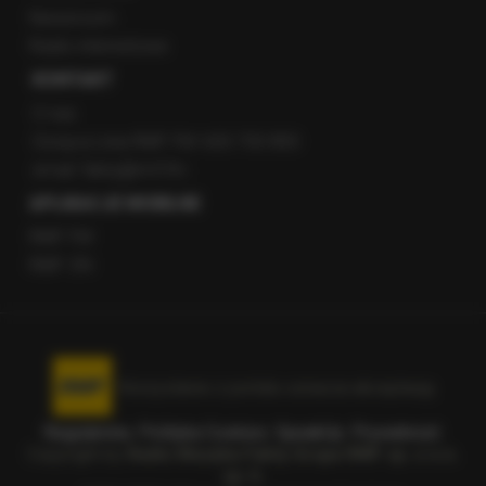
Newsroom
Radio internetowe
KONTAKT
O nas
Gorąca Linia RMF FM: 600 700 800
email: fakty@rmf.fm
APLIKACJE MOBILNE
RMF FM
RMF ON
Korzystanie z portalu oznacza akceptację
Regulaminu
.
Polityka Cookies
.
SpeakUp
.
Prywatność
.
Copyright by
Radio Muzyka Fakty Grupa RMF sp. z o.o.
sp. k.