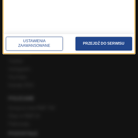
Popołudniowa rozmowa w RMF FM
Gość Krzysztofa Ziemca w RMF FM
Rozmowy w Radiu RMF24
SPOŁECZNOŚĆ
USTAWIENIA
PRZEJDŹ DO SERWISU
ZAAWANSOWANE
Facebook
Twitter
Instagram
YouTube
Kanały RSS
POLECANE
Gorąca Linia RMF FM
Staż w RMF24
Patronaty
POZOSTAŁE