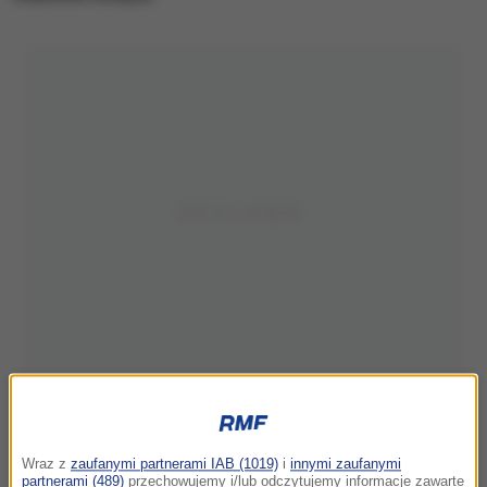
Wraz z
zaufanymi partnerami IAB (1019)
i
innymi zaufanymi
partnerami (489)
przechowujemy i/lub odczytujemy informacje zawarte