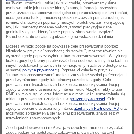
na Twoim urządzeniu, takie jak pliki cookie, przetwarzamy dane
osobowe, takie jak unikalne identyfikatory, informacje przesyłane
przez urządzenia końcowe niezbędne do personalizacji reklam i treści,
udostępnienie funkcji mediów społecznościowych pomiaru ruchu jak
również dla rozwoju i poprawny naszych produktów. Za Twoją zgodą
my, jak i partnerzy możemy wykorzystywać precyzyjne dane
geolokalizacyjne i identyfikację poprzez skanowanie urządzeń.
Przechodząc do serwisu zgadzasz się na wskazane działania.
Możesz wyrazić zgodę na powyższe cele przetwarzania poprzez
kliknięcie w przycisk "przechodzę do serwisu", możesz również nie
wyrażać zgody poprzez wybór ustawień zaawansowanych. W sytuacji
braku zgody będziemy przetwarzać dane osobowe w innych celach na
Członkowie grupy z pomocą pracownika jednego z
innych podstawach prawnych (informacje w tym zakresie dostępne są
w naszej
polityce prywatności
). Poprzez kliknięcie w przycisk
banków pozyskiwali dane klientów VIP. Informacje te
"ustawienia zaawansowane" możesz zarządzać swoimi preferencjami
pozwalały im na dostęp do rachunków ofiar, a
przed wyrażeniem zgody lub odmową udzielenia zgody. Cele
przetwarzania Twoich danych bez konieczności uzyskania Twojej
następnie przelewali pieniądze na swoje konta.
zgody w oparciu o uzasadniony interes Radio Muzyka Fakty Grupa
RMF sp. z o.o. sp. k. oraz informacje o możliwości sprzeciwienia się
takiemu przetwarzaniu znajdziesz w
polityce prywatności
. Cele
Do tej pory zatrzymano 16 osób, w tym
przetwarzania Twoich danych bez konieczności uzyskania Twojej
zgody w oparciu o uzasadniony interes
Zaufanych Partnerów IAB
oraz
wspomnianego pracownika banku. Członkowie
możliwość sprzeciwienia się takiemu przetwarzaniu znajdziesz w
ustawieniach zaawansowanych.
gangu usłyszeli zarzuty związane z oszustwami, a
Zgoda jest dobrowolna i możesz ją w dowolnym momencie wycofać,
także z kierowaniem i udziałem w zorganizowanej
zgoda będzie też podstawą przekazywania danych do naszych