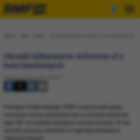
RMF24
Fakty
Polska
Ukradli kilkanaście milionów zł z kont bankowych
Ukradli kilkanaście milionów zł z
kont bankowych
Piątek, 27 stycznia 2017 (08:00)
​Policjanci krakowskiego CBŚP rozpracowali grupę
oszustów, którzy włamywali się na rachunki bankowe
typu VIP i przelewali pieniądze na inne rachunki. W ten
sposób sprawcy wyłudzili co najmniej kilkanaście
milionów złotych.