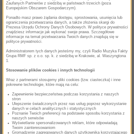
grupie przestępczej. 5 podejrzanych zostało
Zaufanych Partnerów z siedzibą w państwach trzecich (poza
Europejskim Obszarem Gospodarczym).
tymczasowo aresztowanych, a wobec pozostałych
Ponadto masz prawo żądania dostępu, sprostowania, usunięcia lub
zastosowano poręczenie majątkowe na łączną
ograniczenia przetwarzania danych, a także złożenia skargi do
Prezesa Urzędu Ochrony Danych Osobowych. W polityce prywatności
kwotę ponad 800 tys. zł.
znajdziesz informacje jak wykonać swoje prawa. Szczegółowe
informacje na temat przetwarzania Twoich danych znajdują się w
polityce prywatności.
Krakowskie CBŚP odzyskało również 16 milionów zł.
Administratorem tych danych jesteśmy my, czyli Radio Muzyka Fakty
Zabezpieczono także ekskluzywne zegarki i
Grupa RMF sp. z o.o. sp. k. z siedzibą w Krakowie, al. Waszyngtona
1.
samochody o wartości 150 tys. zł.
Stosowanie plików cookies i innych technologii
Śledztwo prowadzone jest pod nadzorem
Wraz z partnerami stosujemy pliki cookies (tzw. ciasteczka) i inne
Prokuratury Regionalnej w Krakowie. Nie wyklucza
pokrewne technologie, które mają na celu:
się kolejnych zatrzymań.
Zapewnienie bezpieczeństwa podczas korzystania z naszych
stron
Ulepszenie świadczonych przez nas usług poprzez wykorzystanie
(az)
danych w celach analitycznych i statystycznych
Poznanie Twoich preferencji na podstawie sposobu korzystania z
naszych serwisów
Źródło: RMF FM
Wyświetlanie spersonalizowanych reklam, które odpowiadają
Twoim zainteresowaniom
CBŚP
oszuści
Tagi:
Gromadzenie zagregowanych danych użytkownika korzystającego