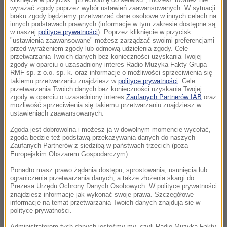
wyrażać zgody poprzez wybór ustawień zaawansowanych. W sytuacji
braku zgody będziemy przetwarzać dane osobowe w innych celach na
innych podstawach prawnych (informacje w tym zakresie dostępne są
w naszej
polityce prywatności
). Poprzez kliknięcie w przycisk
"ustawienia zaawansowane" możesz zarządzać swoimi preferencjami
przed wyrażeniem zgody lub odmową udzielenia zgody. Cele
przetwarzania Twoich danych bez konieczności uzyskania Twojej
zgody w oparciu o uzasadniony interes Radio Muzyka Fakty Grupa
RMF sp. z o.o. sp. k. oraz informacje o możliwości sprzeciwienia się
takiemu przetwarzaniu znajdziesz w
polityce prywatności
. Cele
przetwarzania Twoich danych bez konieczności uzyskania Twojej
zgody w oparciu o uzasadniony interes
Zaufanych Partnerów IAB
oraz
możliwość sprzeciwienia się takiemu przetwarzaniu znajdziesz w
ustawieniach zaawansowanych.
Zgoda jest dobrowolna i możesz ją w dowolnym momencie wycofać,
zgoda będzie też podstawą przekazywania danych do naszych
Zaufanych Partnerów z siedzibą w państwach trzecich (poza
Europejskim Obszarem Gospodarczym).
Ponadto masz prawo żądania dostępu, sprostowania, usunięcia lub
ograniczenia przetwarzania danych, a także złożenia skargi do
Prezesa Urzędu Ochrony Danych Osobowych. W polityce prywatności
znajdziesz informacje jak wykonać swoje prawa. Szczegółowe
informacje na temat przetwarzania Twoich danych znajdują się w
polityce prywatności.
Administratorem tych danych jesteśmy my, czyli Radio Muzyka Fakty