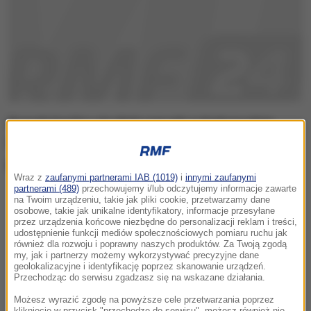
Pogoda bardzo utrudniła warunki w Karkonoskim
Parku Narodowym.
Wczoraj około godziny 18
prędkość wiatru na Śnieżce osiągnęła 180 km/h.
Wraz z
zaufanymi partnerami IAB (1019)
i
innymi zaufanymi
partnerami (489)
przechowujemy i/lub odczytujemy informacje zawarte
na Twoim urządzeniu, takie jak pliki cookie, przetwarzamy dane
osobowe, takie jak unikalne identyfikatory, informacje przesyłane
przez urządzenia końcowe niezbędne do personalizacji reklam i treści,
udostępnienie funkcji mediów społecznościowych pomiaru ruchu jak
również dla rozwoju i poprawny naszych produktów. Za Twoją zgodą
my, jak i partnerzy możemy wykorzystywać precyzyjne dane
geolokalizacyjne i identyfikację poprzez skanowanie urządzeń.
Przechodząc do serwisu zgadzasz się na wskazane działania.
Możesz wyrazić zgodę na powyższe cele przetwarzania poprzez
kliknięcie w przycisk "przechodzę do serwisu", możesz również nie