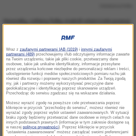
Odnaleziona fiolka
Niewielką, szklaną fiolkę znaleźli właściciele posesji
w wiosce na północ od Nowogardu w
Zachodniopomorskiem. Niegdyś jedną ze swoich
posiadłości miał tu znany w okolicy ród von
Wraz z
zaufanymi partnerami IAB (1019)
i
innymi zaufanymi
partnerami (489)
przechowujemy i/lub odczytujemy informacje zawarte
Everstein. Murowany dwór istniał tam w XVI i XVII
na Twoim urządzeniu, takie jak pliki cookie, przetwarzamy dane
osobowe, takie jak unikalne identyfikatory, informacje przesyłane
wieku, teraz udało się odkopać jego nieźle
przez urządzenia końcowe niezbędne do personalizacji reklam i treści,
udostępnienie funkcji mediów społecznościowych pomiaru ruchu jak
zachowane fundamenty. Właśnie tam właściciele
również dla rozwoju i poprawny naszych produktów. Za Twoją zgodą
my, jak i partnerzy możemy wykorzystywać precyzyjne dane
działki znaleźli tajemniczy przedmiot - szklaną
geolokalizacyjne i identyfikację poprzez skanowanie urządzeń.
ampułkę pełną brunatnej cieczy.
Przechodząc do serwisu zgadzasz się na wskazane działania.
Możesz wyrazić zgodę na powyższe cele przetwarzania poprzez
Fiolka ma około 8 cm wysokości, 2 cm średnicy.
kliknięcie w przycisk "przechodzę do serwisu", możesz również nie
wyrażać zgody poprzez wybór ustawień zaawansowanych. W sytuacji
Wykonana jest z zielonkawego szkła. Wstępnie
braku zgody będziemy przetwarzać dane osobowe w innych celach na
innych podstawach prawnych (informacje w tym zakresie dostępne są
szacujemy, że pochodzi z XVII wieku
- mówi
w naszej
polityce prywatności
). Poprzez kliknięcie w przycisk
"ustawienia zaawansowane" możesz zarządzać swoimi preferencjami
archeolog Grzegorz Kurka, który pozyskał fiolkę dla