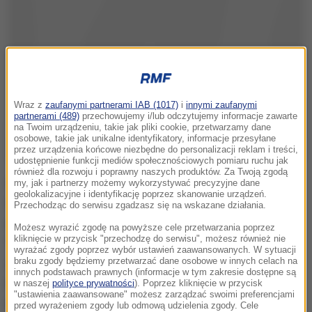
Wraz z
zaufanymi partnerami IAB (1017)
i
innymi zaufanymi
partnerami (489)
przechowujemy i/lub odczytujemy informacje zawarte
na Twoim urządzeniu, takie jak pliki cookie, przetwarzamy dane
osobowe, takie jak unikalne identyfikatory, informacje przesyłane
przez urządzenia końcowe niezbędne do personalizacji reklam i treści,
udostępnienie funkcji mediów społecznościowych pomiaru ruchu jak
również dla rozwoju i poprawny naszych produktów. Za Twoją zgodą
Szef polskiej dyplomacji - dodała - złożył też na ręce
my, jak i partnerzy możemy wykorzystywać precyzyjne dane
geolokalizacyjne i identyfikację poprzez skanowanie urządzeń.
Steinmeiera gratulacje w związku z jego kandydaturą
Przechodząc do serwisu zgadzasz się na wskazane działania.
na urząd prezydenta Republiki Federalnej oraz
Możesz wyrazić zgodę na powyższe cele przetwarzania poprzez
kliknięcie w przycisk "przechodzę do serwisu", możesz również nie
"wyraził nadzieję, że Warszawa będzie pierwszą
wyrażać zgody poprzez wybór ustawień zaawansowanych. W sytuacji
braku zgody będziemy przetwarzać dane osobowe w innych celach na
stolicą, jaką po wyborze przez Zgromadzenie
innych podstawach prawnych (informacje w tym zakresie dostępne są
Federalne w lutym odwiedzi nowy prezydent
w naszej
polityce prywatności
). Poprzez kliknięcie w przycisk
"ustawienia zaawansowane" możesz zarządzać swoimi preferencjami
Niemiec".
przed wyrażeniem zgody lub odmową udzielenia zgody. Cele