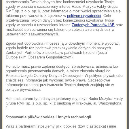
przetwarzania Twoich danych bez konieczności uzyskania Twojej
zgody w oparciu o uzasadniony interes Radio Muzyka Fakty Grupa
Wybory następcy Joachima Gaucka na stanowisku
RMF sp. z o.o. sp. k. oraz informacje o możliwości sprzeciwienia się
takiemu przetwarzaniu znajdziesz w
polityce prywatności
. Cele
prezydenta Niemiec odbędą się 12 lutego. Wybór
przetwarzania Twoich danych bez konieczności uzyskania Twojej
zgody w oparciu o uzasadniony interes
Zaufanych Partnerów IAB
oraz
Steinmeiera, popieranego przez oba największe
możliwość sprzeciwienia się takiemu przetwarzaniu znajdziesz w
ustawieniach zaawansowanych.
bloki polityczne, CDU/CSU i SPD, wydaje się ze
Zgoda jest dobrowolna i możesz ją w dowolnym momencie wycofać,
względu na ich ogromną przewagę w Zgromadzeniu
zgoda będzie też podstawą przekazywania danych do naszych
Federalnym przesądzony. Nowym szefem
Zaufanych Partnerów z siedzibą w państwach trzecich (poza
Europejskim Obszarem Gospodarczym).
niemieckiego MSZ ma zostać były szef SPD Sigmar
Ponadto masz prawo żądania dostępu, sprostowania, usunięcia lub
Gabriel.
ograniczenia przetwarzania danych, a także złożenia skargi do
Prezesa Urzędu Ochrony Danych Osobowych. W polityce prywatności
znajdziesz informacje jak wykonać swoje prawa. Szczegółowe
Relacjonując rozmowę szefów MSZ Polski i Niemiec
informacje na temat przetwarzania Twoich danych znajdują się w
polityce prywatności.
rzeczniczka MSZ powiedziała, że ministrowie
Administratorem tych danych jesteśmy my, czyli Radio Muzyka Fakty
"zgodzili się, że ścisła współpraca polsko-niemiecka
Grupa RMF sp. z o.o. sp. k. z siedzibą w Krakowie, al. Waszyngtona
1.
jest niezbędna do rozwiązania najważniejszych
Stosowanie plików cookies i innych technologii
problemów, z jakimi musi zmierzyć się zarówno UE,
jak i cała społeczność międzynarodowa".
Za istotny
Wraz z partnerami stosujemy pliki cookies (tzw. ciasteczka) i inne