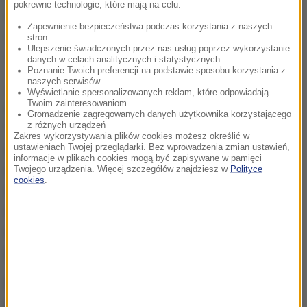
pokrewne technologie, które mają na celu:
instrument współdziałania w tym kontekście uznali
Zapewnienie bezpieczeństwa podczas korzystania z naszych
również mechanizm konsultacyjny Trójkąta
stron
Ulepszenie świadczonych przez nas usług poprzez wykorzystanie
Weimarskiego
- podkreśliła.
danych w celach analitycznych i statystycznych
Poznanie Twoich preferencji na podstawie sposobu korzystania z
naszych serwisów
Jak dodała Wajda, Waszczykowski podziękował też
Wyświetlanie spersonalizowanych reklam, które odpowiadają
Twoim zainteresowaniom
swojemu niemieckiemu odpowiednikowi za
Gromadzenie zagregowanych danych użytkownika korzystającego
z różnych urządzeń
"osobiste zaangażowanie w szereg projektów
Zakres wykorzystywania plików cookies możesz określić w
ustawieniach Twojej przeglądarki. Bez wprowadzenia zmian ustawień,
związanych z ubiegłorocznymi obchodami
informacje w plikach cookies mogą być zapisywane w pamięci
dwudziestopięciolecia traktatu o dobrym
Twojego urządzenia. Więcej szczegółów znajdziesz w
Polityce
cookies
.
sąsiedztwie i przyjaznej współpracy" oraz nawiązał
do "oczekiwań polskiego rządu związanych z
realizacją postanowień traktatu w odniesieniu do
praw mniejszości polskiej w Niemczech".
Rozmowa ministrów odbyła się w kontekście
planowanej na najbliższe tygodnie wizyta kanclerz