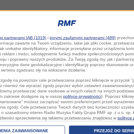
i partnerami IAB (1019)
i
innymi zaufanymi partnerami (489)
przechow
ormacje zawarte na Twoim urządzeniu, takie jak pliki cookie, przetwar
jak unikalne identyfikatory, informacje przesyłane przez urządzenia k
i reklam i treści, udostępnienie funkcji mediów społecznościowych pom
woju i poprawny naszych produktów. Za Twoją zgodą my, jak i partner
recyzyjne dane geolokalizacyjne i identyfikację poprzez skanowanie u
iem, czy PiS nie schowa się
Uderzenie w zorganizowaną
serwisu zgadzasz się na wskazane działania.
dę”. Mastalerek o
przestępczą. Akcja służb w p
ięciu Morawieckiego
województwach
zgodę na powyższe cele przetwarzania poprzez kliknięcie w przycisk 
z również nie wyrażać zgody poprzez wybór ustawień zaawansowanych
dziemy przetwarzać dane osobowe w innych celach na innych podsta
ym zakresie dostępne są w naszej
polityce prywatności
). Poprzez kliknię
awansowane" możesz zarządzać swoimi preferencjami przed wyrażenie
ia zgody. Cele przetwarzania Twoich danych bez konieczności uzyska
 o uzasadniony interes Radio Muzyka Fakty Grupa RMF sp. z o.o. sp. k
żliwości sprzeciwienia się takiemu przetwarzaniu znajdziesz w
polityce
nia Twoich danych bez konieczności uzyskania Twojej zgody w oparci
ch Partnerów IAB
oraz możliwość sprzeciwienia się takiemu przetwarza
IENIA ZAAWANSOWANE
PRZEJDŹ DO SERW
aawansowanych.