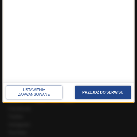
Fakty z Warszawy
Fakty z Wrocławia
Fakty z Zakopanego
ROZMOWY W RMF FM
Najnowsze rozmowy w RMF FM
Rozmowa o 7:00 w RMF FM i Radiu RMF24
Poranna rozmowa w RMF FM
Popołudniowa rozmowa w RMF FM
Gość Krzysztofa Ziemca w RMF FM
Rozmowy w Radiu RMF24
SPOŁECZNOŚĆ
USTAWIENIA
PRZEJDŹ DO SERWISU
ZAAWANSOWANE
Facebook
Twitter
Instagram
YouTube