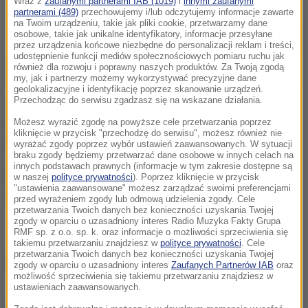
Wraz z
zaufanymi partnerami IAB (1019)
i
innymi zaufanymi
partnerami (489)
przechowujemy i/lub odczytujemy informacje zawarte
na Twoim urządzeniu, takie jak pliki cookie, przetwarzamy dane
osobowe, takie jak unikalne identyfikatory, informacje przesyłane
przez urządzenia końcowe niezbędne do personalizacji reklam i treści,
udostępnienie funkcji mediów społecznościowych pomiaru ruchu jak
również dla rozwoju i poprawny naszych produktów. Za Twoją zgodą
my, jak i partnerzy możemy wykorzystywać precyzyjne dane
geolokalizacyjne i identyfikację poprzez skanowanie urządzeń.
Przechodząc do serwisu zgadzasz się na wskazane działania.
13-latek zaginął 2 stycznia w Kluczborku.
Możesz wyrazić zgodę na powyższe cele przetwarzania poprzez
Funkcjonariusze i rodzina prosili o pomoc w
kliknięcie w przycisk "przechodzę do serwisu", możesz również nie
poszukiwaniach.
wyrażać zgody poprzez wybór ustawień zaawansowanych. W sytuacji
braku zgody będziemy przetwarzać dane osobowe w innych celach na
innych podstawach prawnych (informacje w tym zakresie dostępne są
Po kilku godzinach od apelu udało się odnaleźć
w naszej
polityce prywatności
). Poprzez kliknięcie w przycisk
"ustawienia zaawansowane" możesz zarządzać swoimi preferencjami
chłopca. Dziecko jest całe i zdrowe.
przed wyrażeniem zgody lub odmową udzielenia zgody. Cele
przetwarzania Twoich danych bez konieczności uzyskania Twojej
zgody w oparciu o uzasadniony interes Radio Muzyka Fakty Grupa
RMF sp. z o.o. sp. k. oraz informacje o możliwości sprzeciwienia się
takiemu przetwarzaniu znajdziesz w
polityce prywatności
. Cele
przetwarzania Twoich danych bez konieczności uzyskania Twojej
Źródło: RMF24
zgody w oparciu o uzasadniony interes
Zaufanych Partnerów IAB
oraz
możliwość sprzeciwienia się takiemu przetwarzaniu znajdziesz w
ustawieniach zaawansowanych.