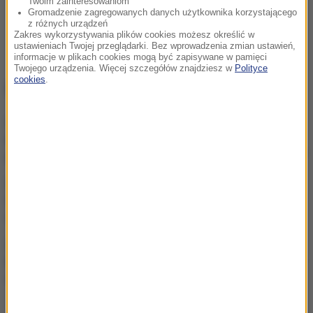
Twoim zainteresowaniom
Gromadzenie zagregowanych danych użytkownika korzystającego
z różnych urządzeń
Zakres wykorzystywania plików cookies możesz określić w
ustawieniach Twojej przeglądarki. Bez wprowadzenia zmian ustawień,
informacje w plikach cookies mogą być zapisywane w pamięci
Twojego urządzenia. Więcej szczegółów znajdziesz w
Polityce
cookies
.
NAJWAŻNIEJSZE FAKTY
Ukraina wydała zgodę na
kolejne ekshumacje i
poszukiwania polskich ofiar
Polacy kontra Ukraińcy.
Statystyki dotyczące pracy
a polityczna narracja
„Nie jest dobrze”. Hunter
Biden o stanie zdrowotnym
ojca