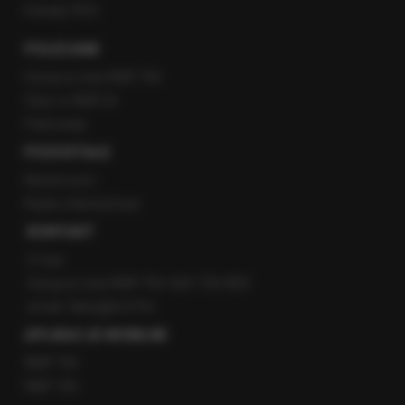
Kanały RSS
POLECANE
Gorąca Linia RMF FM
Staż w RMF24
Patronaty
POZOSTAŁE
Newsroom
Radio internetowe
KONTAKT
O nas
Gorąca Linia RMF FM: 600 700 800
email: fakty@rmf.fm
APLIKACJE MOBILNE
RMF FM
RMF ON