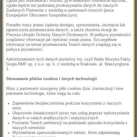
chcesz widzieć więcej artykułów od RMF24?
dodaj w
Zgoda jest dobrowolna i możesz ją w dowolnym momencie wycofać,
zgoda będzie też podstawą przekazywania danych do naszych
Google
Zaufanych Partnerów z siedzibą w państwach trzecich (poza
Europejskim Obszarem Gospodarczym).
Ponadto masz prawo żądania dostępu, sprostowania, usunięcia lub
ograniczenia przetwarzania danych, a także złożenia skargi do
Prezesa Urzędu Ochrony Danych Osobowych. W polityce prywatności
znajdziesz informacje jak wykonać swoje prawa. Szczegółowe
informacje na temat przetwarzania Twoich danych znajdują się w
polityce prywatności.
Administratorem tych danych jesteśmy my, czyli Radio Muzyka Fakty
Grupa RMF sp. z o.o. sp. k. z siedzibą w Krakowie, al. Waszyngtona
1.
Stosowanie plików cookies i innych technologii
Wraz z partnerami stosujemy pliki cookies (tzw. ciasteczka) i inne
pokrewne technologie, które mają na celu:
Zapewnienie bezpieczeństwa podczas korzystania z naszych
stron
Ulepszenie świadczonych przez nas usług poprzez wykorzystanie
danych w celach analitycznych i statystycznych
Poznanie Twoich preferencji na podstawie sposobu korzystania z
naszych serwisów
Wyświetlanie spersonalizowanych reklam, które odpowiadają