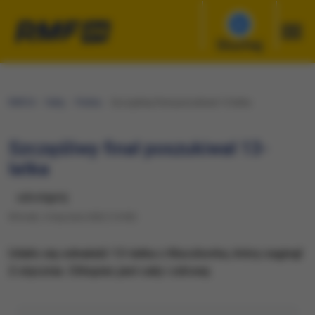
Słuchaj
RMF24
Fakty
Polska
Szczęśliwy finał poszukiwał 13-latka
Szczęśliwy finał poszukiwał 13-
latka
udostępnij
Wtorek, 4 stycznia 2022 (14:00)
Udało się odnaleźć 13-latka z Kluczborka, który zaginął
2 stycznia. Chłopiec jest cały i zdrowy.