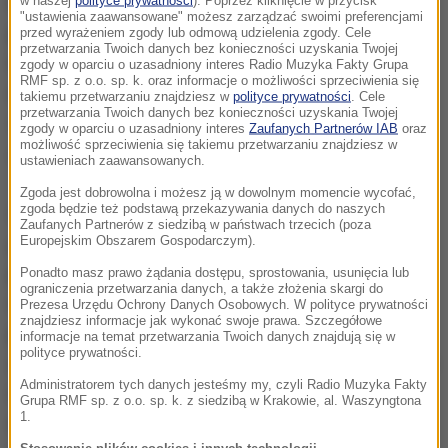
też na szarfie wieńca, który zostanie złożony przez
w naszej
polityce prywatności
). Poprzez kliknięcie w przycisk
"ustawienia zaawansowane" możesz zarządzać swoimi preferencjami
prezydentów na Grobie Nieznanego Żołnierza, a
przed wyrażeniem zgody lub odmową udzielenia zgody. Cele
przetwarzania Twoich danych bez konieczności uzyskania Twojej
także na specjalnym dzwonie, który zostanie
zgody w oparciu o uzasadniony interes Radio Muzyka Fakty Grupa
RMF sp. z o.o. sp. k. oraz informacje o możliwości sprzeciwienia się
darowany miastu Wieluń.
W czasie obchodów w
takiemu przetwarzaniu znajdziesz w
polityce prywatności
. Cele
przetwarzania Twoich danych bez konieczności uzyskania Twojej
Warszawie każdy przywódca w ten dzwon
zgody w oparciu o uzasadniony interes
Zaufanych Partnerów IAB
oraz
możliwość sprzeciwienia się takiemu przetwarzaniu znajdziesz w
symbolicznie uderzy
- zapowiedział Szczerski.
ustawieniach zaawansowanych.
Zgoda jest dobrowolna i możesz ją w dowolnym momencie wycofać,
zgoda będzie też podstawą przekazywania danych do naszych
Przesłanie obchodów ma stanowić przestrogę na
Zaufanych Partnerów z siedzibą w państwach trzecich (poza
przyszłość w relacjach międzynarodowych -
Europejskim Obszarem Gospodarczym).
powiedział szef gabinetu prezydenta. Jak mówił,
Ponadto masz prawo żądania dostępu, sprostowania, usunięcia lub
ograniczenia przetwarzania danych, a także złożenia skargi do
chodzi o to, żeby pamięć o II wojnie światowej była
Prezesa Urzędu Ochrony Danych Osobowych. W polityce prywatności
znajdziesz informacje jak wykonać swoje prawa. Szczegółowe
przestrogą dla współczesnego świata, żeby nie
informacje na temat przetwarzania Twoich danych znajdują się w
polityce prywatności.
zmieniać granic siłą, żeby nie paktować nad głowami
Administratorem tych danych jesteśmy my, czyli Radio Muzyka Fakty
i kosztem innych państw, nie ulegać agresywnym
Grupa RMF sp. z o.o. sp. k. z siedzibą w Krakowie, al. Waszyngtona
1.
działaniom jednych krajów za cenę przedłużania