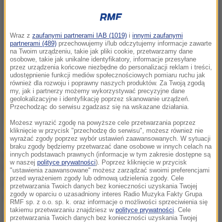
Wraz z
zaufanymi partnerami IAB (1019)
i
innymi zaufanymi
partnerami (489)
przechowujemy i/lub odczytujemy informacje zawarte
na Twoim urządzeniu, takie jak pliki cookie, przetwarzamy dane
osobowe, takie jak unikalne identyfikatory, informacje przesyłane
przez urządzenia końcowe niezbędne do personalizacji reklam i treści,
udostępnienie funkcji mediów społecznościowych pomiaru ruchu jak
również dla rozwoju i poprawny naszych produktów. Za Twoją zgodą
my, jak i partnerzy możemy wykorzystywać precyzyjne dane
geolokalizacyjne i identyfikację poprzez skanowanie urządzeń.
Przechodząc do serwisu zgadzasz się na wskazane działania.
Możesz wyrazić zgodę na powyższe cele przetwarzania poprzez
kliknięcie w przycisk "przechodzę do serwisu", możesz również nie
Jak donosi reporter RMF FM Krzysztof Zasada,
wyrażać zgody poprzez wybór ustawień zaawansowanych. W sytuacji
braku zgody będziemy przetwarzać dane osobowe w innych celach na
policyjni związkowcy złożyli zawiadomienie w
innych podstawach prawnych (informacje w tym zakresie dostępne są
w naszej
polityce prywatności
). Poprzez kliknięcie w przycisk
Prokuraturze Okręgowej w Katowicach, a ta
"ustawienia zaawansowane" możesz zarządzać swoimi preferencjami
przed wyrażeniem zgody lub odmową udzielenia zgody. Cele
przekazała sprawę do Zawiercia, gdzie mieści się
przetwarzania Twoich danych bez konieczności uzyskania Twojej
zgody w oparciu o uzasadniony interes Radio Muzyka Fakty Grupa
siedziba producenta bluz.
RMF sp. z o.o. sp. k. oraz informacje o możliwości sprzeciwienia się
takiemu przetwarzaniu znajdziesz w
polityce prywatności
. Cele
Z kolei Komenda Główna zawiadomiła Prokuraturę
przetwarzania Twoich danych bez konieczności uzyskania Twojej