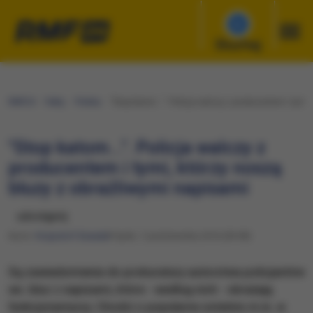
Słuchaj
RMF24
Fakty
Polska
"Stop katom...". Policja walczy z producentem i tymi
"Stop katom...". Policja walczy z
producentem i tymi, którzy noszą
bluzy z obraźliwymi napisami
udostępnij
Autor:
Krzysztof Zasada
Piątek, 7 października 2016 (09:58)
Są zawiadomienia do prokuratury autorstwa policjantów
ws. bluz z napisami, które - według nich - obrażają
funkcjonariuszy. Chodzi o popularne ostatnio m.in. w