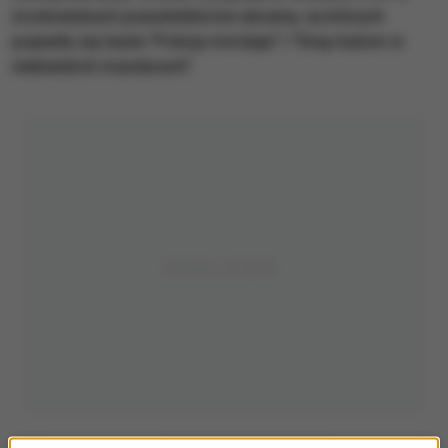
środowiskach pseudokibiców ubrania, na których
pojawiły się hasła "Policja morduje" i "Stop katom w
niebieskich mundurach".