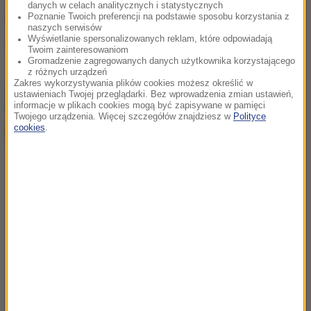
danych w celach analitycznych i statystycznych
Poznanie Twoich preferencji na podstawie sposobu korzystania z
Źródło: RMF FM
naszych serwisów
Wyświetlanie spersonalizowanych reklam, które odpowiadają
policja
Tagi:
Twoim zainteresowaniom
Gromadzenie zagregowanych danych użytkownika korzystającego
z różnych urządzeń
Zakres wykorzystywania plików cookies możesz określić w
chcesz widzieć więcej artykułów od RMF24?
dodaj w
ustawieniach Twojej przeglądarki. Bez wprowadzenia zmian ustawień,
Google
informacje w plikach cookies mogą być zapisywane w pamięci
Twojego urządzenia. Więcej szczegółów znajdziesz w
Polityce
cookies
.