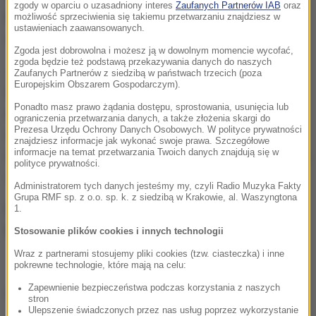
zgody w oparciu o uzasadniony interes
Zaufanych Partnerów IAB
oraz
Krajową, która wcześniej wydała opinię w tej
możliwość sprzeciwienia się takiemu przetwarzaniu znajdziesz w
ustawieniach zaawansowanych.
sprawie.
Zgoda jest dobrowolna i możesz ją w dowolnym momencie wycofać,
zgoda będzie też podstawą przekazywania danych do naszych
Jak powiedział naszemu dziennikarzowi szef
Zaufanych Partnerów z siedzibą w państwach trzecich (poza
Europejskim Obszarem Gospodarczym).
śląskich związkowców Rafał Jankowski, w
Ponadto masz prawo żądania dostępu, sprostowania, usunięcia lub
szefostwie policji powstają teraz wytyczne, jak
ograniczenia przetwarzania danych, a także złożenia skargi do
Prezesa Urzędu Ochrony Danych Osobowych. W polityce prywatności
działać w przypadku ludzi ubranych w bluzy z
znajdziesz informacje jak wykonać swoje prawa. Szczegółowe
informacje na temat przetwarzania Twoich danych znajdują się w
obraźliwymi napisami:
Widzi go patrol, zatrzymują go,
polityce prywatności.
ściągają mu to i zabezpieczają do sprawy
.
Administratorem tych danych jesteśmy my, czyli Radio Muzyka Fakty
Grupa RMF sp. z o.o. sp. k. z siedzibą w Krakowie, al. Waszyngtona
Policjanci chcą ścigania producenta, sprzedawców
1.
bluz i tych, którzy je noszą, w całym kraju.
Stosowanie plików cookies i innych technologii
Wraz z partnerami stosujemy pliki cookies (tzw. ciasteczka) i inne
pokrewne technologie, które mają na celu:
Zapewnienie bezpieczeństwa podczas korzystania z naszych
(edbie)
stron
Ulepszenie świadczonych przez nas usług poprzez wykorzystanie