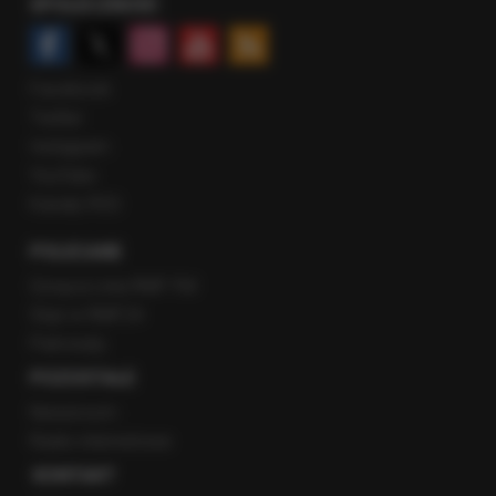
SPOŁECZNOŚĆ
Facebook
Twitter
Instagram
YouTube
Kanały RSS
POLECANE
Gorąca Linia RMF FM
Staż w RMF24
Patronaty
POZOSTAŁE
Newsroom
Radio internetowe
KONTAKT