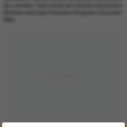
tym „chemika”. Dwie zostały tymczasowo aresztowane.
Śledztwo nadzoruje Prokuratura Okręgowa w Gorzowie
Wlkp.