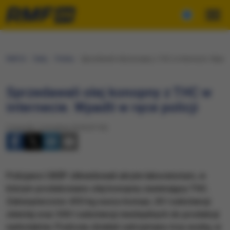
RMF24
Fakty
Polska
Sprzedawali olej konopny z THC w internecie. Wpadli 
Sprzedawali olej konopny z THC w
internecie. Wpadli w ręce policji
Czwartek, 6 września 2018 (07:30)
Policjanci CBŚP zlikwidowali ukryte laboratorium, w
którym produkowano olej konopny zawierający THC.
Zabezpieczono 430 kg suszu konopi, 20 l substancji
oleistej oraz 300 l substancji niezbędnych do produkcji
narkotyków. Podczas działań zatrzymano trzy osoby, w