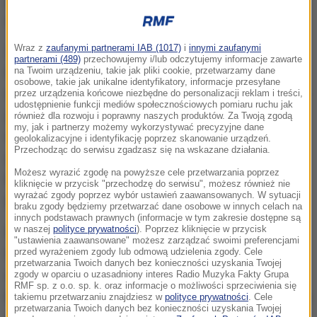
Wraz z
zaufanymi partnerami IAB (1017)
i
innymi zaufanymi
Z pierwszej informacji, jaka dotarła do policjantów z
partnerami (489)
przechowujemy i/lub odczytujemy informacje zawarte
CBŚP z Zarządu w Gorzowie Wielkopolskim
na Twoim urządzeniu, takie jak pliki cookie, przetwarzamy dane
osobowe, takie jak unikalne identyfikatory, informacje przesyłane
wynikało, że na terenie woj. lubuskiego produkowany
przez urządzenia końcowe niezbędne do personalizacji reklam i treści,
udostępnienie funkcji mediów społecznościowych pomiaru ruchu jak
jest olej konopny zawierający THC. Wszystko
również dla rozwoju i poprawny naszych produktów. Za Twoją zgodą
my, jak i partnerzy możemy wykorzystywać precyzyjne dane
wskazywało na to, że w wynajmowanym obiekcie w
geolokalizacyjne i identyfikację poprzez skanowanie urządzeń.
Przechodząc do serwisu zgadzasz się na wskazane działania.
gminie Krzeszyce dochodzi do produkcji oleju
Możesz wyrazić zgodę na powyższe cele przetwarzania poprzez
konopnego, który następnie jest rozprowadzany
kliknięcie w przycisk "przechodzę do serwisu", możesz również nie
wyrażać zgody poprzez wybór ustawień zaawansowanych. W sytuacji
poprzez strony internetowe.
braku zgody będziemy przetwarzać dane osobowe w innych celach na
innych podstawach prawnych (informacje w tym zakresie dostępne są
w naszej
polityce prywatności
). Poprzez kliknięcie w przycisk
Dzięki akcji policjantów udało się zlikwidować
"ustawienia zaawansowane" możesz zarządzać swoimi preferencjami
laboratorium i zatrzymać trzy osoby. W hali,
przed wyrażeniem zgody lub odmową udzielenia zgody. Cele
przetwarzania Twoich danych bez konieczności uzyskania Twojej
znajdującej się na posesji, funkcjonariusze odkryli
zgody w oparciu o uzasadniony interes Radio Muzyka Fakty Grupa
RMF sp. z o.o. sp. k. oraz informacje o możliwości sprzeciwienia się
kompletną linię produkcyjną służącą do wytwarzania
takiemu przetwarzaniu znajdziesz w
polityce prywatności
. Cele
przetwarzania Twoich danych bez konieczności uzyskania Twojej