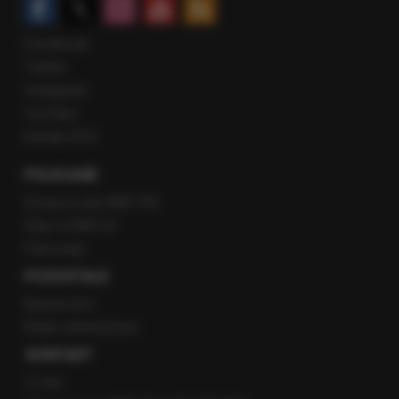
Facebook
Twitter
Instagram
YouTube
Kanały RSS
POLECANE
Gorąca Linia RMF FM
Staż w RMF24
Patronaty
POZOSTAŁE
Newsroom
Radio internetowe
KONTAKT
O nas