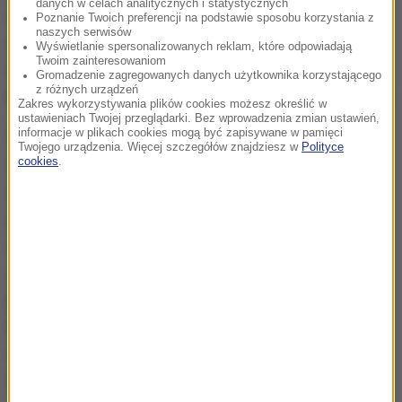
danych w celach analitycznych i statystycznych
wykorzystywane przy produkcji środków
Poznanie Twoich preferencji na podstawie sposobu korzystania z
naszych serwisów
odurzających. Z zabezpieczonych preparatów
Wyświetlanie spersonalizowanych reklam, które odpowiadają
Twoim zainteresowaniom
można by było wytworzyć około 200 litrów oleju
Gromadzenie zagregowanych danych użytkownika korzystającego
z różnych urządzeń
konopnego, wartego co najmniej 800 tysięcy złotych.
Zakres wykorzystywania plików cookies możesz określić w
ustawieniach Twojej przeglądarki. Bez wprowadzenia zmian ustawień,
informacje w plikach cookies mogą być zapisywane w pamięci
Śledztwo jest nadzorowane przez Prokuraturę
Twojego urządzenia. Więcej szczegółów znajdziesz w
Polityce
cookies
.
Okręgową w Gorzowie Wielkopolskim. Tam też
zatrzymanym przedstawiono zarzuty dotyczące
udziału w zorganizowanej grupie przestępczej,
wytwarzania oraz wprowadzania do obrotu
znacznych ilości środków odurzających. Na
podstawie zebranego materiału dowodowego Sąd
Rejonowy w Gorzowie Wlkp. zastosował wobec
dwóch mężczyzn środek zapobiegawczy w postaci
tymczasowego aresztowania na okres 3 miesięcy.