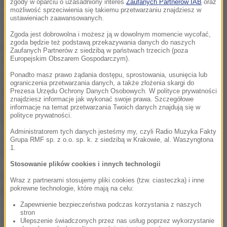
oleju. Tam też było kilkadziesiąt worków
zgody w oparciu o uzasadniony interes
Zaufanych Partnerów IAB
oraz
możliwość sprzeciwienia się takiemu przetwarzaniu znajdziesz w
wypełnionych suszem konopi oraz różnego rodzaju
ustawieniach zaawansowanych.
substancje i chemikalia. W hali zatrzymano
Zgoda jest dobrowolna i możesz ją w dowolnym momencie wycofać,
zgoda będzie też podstawą przekazywania danych do naszych
pierwsze dwie osoby, w tym młodego mężczyznę,
Zaufanych Partnerów z siedzibą w państwach trzecich (poza
Europejskim Obszarem Gospodarczym).
który jak wynika z ustaleń śledczych, był
odpowiedzialny za właściwą produkcję oleju
Ponadto masz prawo żądania dostępu, sprostowania, usunięcia lub
ograniczenia przetwarzania danych, a także złożenia skargi do
konopnego. W domu funkcjonariusze znaleźli
Prezesa Urzędu Ochrony Danych Osobowych. W polityce prywatności
znajdziesz informacje jak wykonać swoje prawa. Szczegółowe
gotowy do sprzedaży produkt oraz mnóstwo
informacje na temat przetwarzania Twoich danych znajdują się w
polityce prywatności.
buteleczek i fiolek z dozownikami, które miały być
Administratorem tych danych jesteśmy my, czyli Radio Muzyka Fakty
wykorzystane do dalszej dystrybucji nielegalnego
Grupa RMF sp. z o.o. sp. k. z siedzibą w Krakowie, al. Waszyngtona
1.
towaru. Tam też została zatrzymana trzecia osoba.
Stosowanie plików cookies i innych technologii
Łącznie policjanci CBŚP zabezpieczyli 430 kg suszu
Wraz z partnerami stosujemy pliki cookies (tzw. ciasteczka) i inne
pokrewne technologie, które mają na celu:
konopi oraz 20 litrów substancji oleistej gotowej do
sprzedaży. Zabezpieczono także 240 litrów
Zapewnienie bezpieczeństwa podczas korzystania z naszych
stron
izopropylu i 60 litrów etanolu - są to substancje
Ulepszenie świadczonych przez nas usług poprzez wykorzystanie