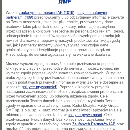
Ustawa zakłada stworzenie Funduszu
Wraz z
zaufanymi partnerami IAB (1019)
i
innymi zaufanymi
Niskoemisyjnego Transportu (FNT) oraz
partnerami (489)
przechowujemy i/lub odczytujemy informacje zawarte
wprowadzenie opłaty emisyjnej, z której finansowane
na Twoim urządzeniu, takie jak pliki cookie, przetwarzamy dane
osobowe, takie jak unikalne identyfikatory, informacje przesyłane
mają być projekty związane m.in. z rozwojem
przez urządzenia końcowe niezbędne do personalizacji reklam i treści,
udostępnienie funkcji mediów społecznościowych pomiaru ruchu jak
elektromobilności w Polsce. Środki z opłaty w 85
również dla rozwoju i poprawny naszych produktów. Za Twoją zgodą
my, jak i partnerzy możemy wykorzystywać precyzyjne dane
proc. mają trafić do Narodowego Funduszu Ochrony
geolokalizacyjne i identyfikację poprzez skanowanie urządzeń.
Przechodząc do serwisu zgadzasz się na wskazane działania.
Środowiska i Gospodarki Wodnej, a w 15 proc. - do
Możesz wyrazić zgodę na powyższe cele przetwarzania poprzez
FNT. Opłata wyniesie 80 zł od każdego 1 tys. litrów
kliknięcie w przycisk "przechodzę do serwisu", możesz również nie
paliwa, który trafi na rynek w naszym kraju. W Ocenie
wyrażać zgody poprzez wybór ustawień zaawansowanych. W sytuacji
braku zgody będziemy przetwarzać dane osobowe w innych celach na
Skutków Regulacji projektu ustawy wskazano, że w
innych podstawach prawnych (informacje w tym zakresie dostępne są
w naszej
polityce prywatności
). Poprzez kliknięcie w przycisk
2019 r. rząd planuje dzięki nowelizacji zebrać 1,7 mld
"ustawienia zaawansowane" możesz zarządzać swoimi preferencjami
przed wyrażeniem zgody lub odmową udzielenia zgody. Cele
zł, z czego do FNT trafi 340 mln zł. Natomiast w ciągu
przetwarzania Twoich danych bez konieczności uzyskania Twojej
zgody w oparciu o uzasadniony interes Radio Muzyka Fakty Grupa
10 lat przychody FNT mają wynieść 6,75 mld zł.
RMF sp. z o.o. sp. k. oraz informacje o możliwości sprzeciwienia się
takiemu przetwarzaniu znajdziesz w
polityce prywatności
. Cele
przetwarzania Twoich danych bez konieczności uzyskania Twojej
Nowe prawo pozwoli też na tworzenie przez
zgody w oparciu o uzasadniony interes
Zaufanych Partnerów IAB
oraz
możliwość sprzeciwienia się takiemu przetwarzaniu znajdziesz w