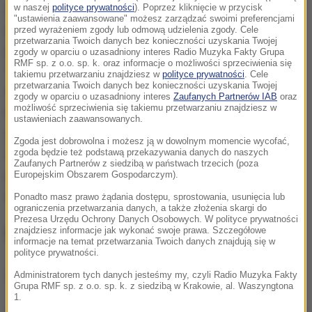
jego uchylenie i o wydanie "postanowienia
w naszej
polityce prywatności
). Poprzez kliknięcie w przycisk
"ustawienia zaawansowane" możesz zarządzać swoimi preferencjami
prawidłowego". Jak mówił wcześniej, jeśli
przed wyrażeniem zgody lub odmową udzielenia zgody. Cele
przetwarzania Twoich danych bez konieczności uzyskania Twojej
przeszukanie przeprowadzono w sprawie
zgody w oparciu o uzasadniony interes Radio Muzyka Fakty Grupa
RMF sp. z o.o. sp. k. oraz informacje o możliwości sprzeciwienia się
"bezprawnego przetrzymywania" teczki informatora
takiemu przetwarzaniu znajdziesz w
polityce prywatności
. Cele
przetwarzania Twoich danych bez konieczności uzyskania Twojej
Informacji Wojskowej z lat stalinowskich o
zgody w oparciu o uzasadniony interes
Zaufanych Partnerów IAB
oraz
możliwość sprzeciwienia się takiemu przetwarzaniu znajdziesz w
kryptonimie "Wolski", to prokurator IPN mógł
ustawieniach zaawansowanych.
zatrzymać tylko dowody związane z tą właśnie
Zgoda jest dobrowolna i możesz ją w dowolnym momencie wycofać,
sprawą.
Tymczasem nic takiego nie znaleziono
-
zgoda będzie też podstawą przekazywania danych do naszych
Zaufanych Partnerów z siedzibą w państwach trzecich (poza
powiedział adwokat, według którego prokurator "nie
Europejskim Obszarem Gospodarczym).
może zabierać tego, co popadnie".
Ponadto masz prawo żądania dostępu, sprostowania, usunięcia lub
ograniczenia przetwarzania danych, a także złożenia skargi do
Prezesa Urzędu Ochrony Danych Osobowych. W polityce prywatności
Prokurator IPN w domu generała
znajdziesz informacje jak wykonać swoje prawa. Szczegółowe
informacje na temat przetwarzania Twoich danych znajdują się w
polityce prywatności.
Dalsza część artykułu pod materiałem video:
Administratorem tych danych jesteśmy my, czyli Radio Muzyka Fakty
Grupa RMF sp. z o.o. sp. k. z siedzibą w Krakowie, al. Waszyngtona
1.