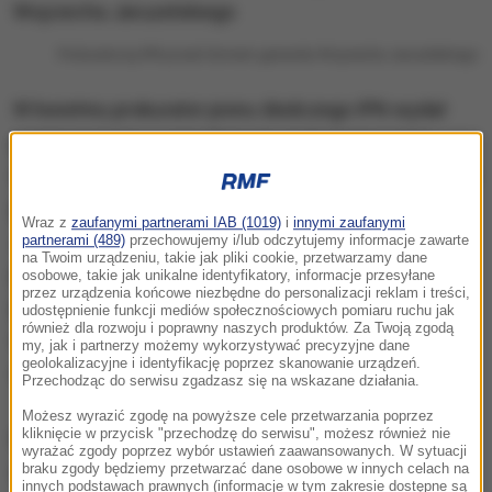
Prokuratorzy IPN przed domem generała Wojciecha Jaruzelskiego
W kwietniu prokurator pionu śledczego IPN wydał
postanowienie w przedmiocie zadysponowania
dowodów rzeczowych, zabezpieczonych w lutym po
przeszukaniu w domu wdowy po generale
Wraz z
zaufanymi partnerami IAB (1019)
i
innymi zaufanymi
Jaruzelskim. Przewidywało ono, że dokumenty
partnerami (489)
przechowujemy i/lub odczytujemy informacje zawarte
na Twoim urządzeniu, takie jak pliki cookie, przetwarzamy dane
podlegające przekazaniu do IPN mają być
osobowe, takie jak unikalne identyfikatory, informacje przesyłane
przez urządzenia końcowe niezbędne do personalizacji reklam i treści,
przekazane prezesowi IPN, co oznaczałoby
udostępnienie funkcji mediów społecznościowych pomiaru ruchu jak
również dla rozwoju i poprawny naszych produktów. Za Twoją zgodą
włączenie ich do zasobu archiwalnego Instytutu
my, jak i partnerzy możemy wykorzystywać precyzyjne dane
geolokalizacyjne i identyfikację poprzez skanowanie urządzeń.
oraz udostępnienie historykom i dziennikarzom.
Przechodząc do serwisu zgadzasz się na wskazane działania.
Możesz wyrazić zgodę na powyższe cele przetwarzania poprzez
kliknięcie w przycisk "przechodzę do serwisu", możesz również nie
Na to postanowienie zażalenie złożył pełnomocnik
wyrażać zgody poprzez wybór ustawień zaawansowanych. W sytuacji
córki Jaruzelskiego mec. Jan Widacki, który wniósł o
braku zgody będziemy przetwarzać dane osobowe w innych celach na
innych podstawach prawnych (informacje w tym zakresie dostępne są