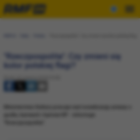
RMF24
Fakty
Polska
​"Rzeczpospolita": Czy zmieni się kolor polskiej flagi?
​"Rzeczpospolita": Czy zmieni się
kolor polskiej flagi?
Środa, 20 czerwca 2018 (10:38)
Ministerstwo Kultury pracuje nad nowelizację ustawy o
godle, barwach i hymnie RP - informuje
"Rzeczpospolita".