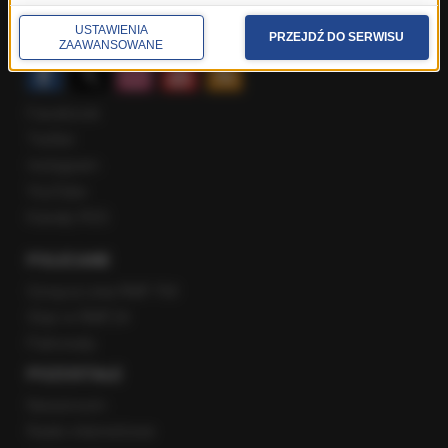
Rozmowy w Radiu RMF24
USTAWIENIA
SPOŁECZNOŚĆ
PRZEJDŹ DO SERWISU
ZAAWANSOWANE
Facebook
Twitter
Instagram
YouTube
Kanały RSS
POLECANE
Gorąca Linia RMF FM
Staż w RMF24
Patronaty
POZOSTAŁE
Newsroom
Radio internetowe