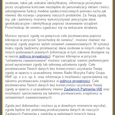
jaka powinna być czerwień w polskiej fladze?
osobowe, takie jak unikalne identyfikatory, informacje przesyłane
przez urządzenia końcowe niezbędne do personalizacji reklam i treści,
udostępnienie funkcji mediów społecznościowych pomiaru ruchu jak
Jak czytamy w "Rzeczpospolitej", załącznik do
również dla rozwoju i poprawny naszych produktów. Za Twoją zgodą
wspomnianej ustawy zawiera współrzędne
my, jak i partnerzy możemy wykorzystywać precyzyjne dane
geolokalizacyjne i identyfikację poprzez skanowanie urządzeń.
przestrzeni barw CIELUV, z których wynika, że biel w
Przechodząc do serwisu zgadzasz się na wskazane działania.
polskiej fladze w rzeczywistości jest jasnoszara, a
Możesz wyrazić zgodę na powyższe cele przetwarzania poprzez
kliknięcie w przycisk "przechodzę do serwisu", możesz również nie
czerwień - buraczkowa.
wyrażać zgody poprzez wybór ustawień zaawansowanych. W sytuacji
braku zgody będziemy przetwarzać dane osobowe w innych celach na
innych podstawach prawnych (informacje w tym zakresie dostępne są
W nowelizacji współrzędne barw narodowych
w naszej
polityce prywatności
). Poprzez kliknięcie w przycisk
"ustawienia zaawansowane" możesz zarządzać swoimi preferencjami
zostaną dostosowane do wymogów współczesnej
przed wyrażeniem zgody lub odmową udzielenia zgody. Cele
przetwarzania Twoich danych bez konieczności uzyskania Twojej
grafiki. Tymczasem w środowisku heraldyków - z
zgody w oparciu o uzasadniony interes Radio Muzyka Fakty Grupa
RMF sp. z o.o. sp. k. oraz informacje o możliwości sprzeciwienia się
którym ministerstwo się konsultuje - trwają
takiemu przetwarzaniu znajdziesz w
polityce prywatności
. Cele
dyskusje, jaki odcień powinna mieć czerwień flagi.
przetwarzania Twoich danych bez konieczności uzyskania Twojej
zgody w oparciu o uzasadniony interes
Zaufanych Partnerów IAB
oraz
możliwość sprzeciwienia się takiemu przetwarzaniu znajdziesz w
Korekty mają również dotknąć godło i herb RP (m.in.
ustawieniach zaawansowanych.
z herbu mają zniknąć półcienie). "Odnośnie Mazurka
Zgoda jest dobrowolna i możesz ją w dowolnym momencie wycofać,
zgoda będzie też podstawą przekazywania danych do naszych
Dąbrowskiego specjaliści domagają się oficjalnej
Zaufanych Partnerów z siedzibą w państwach trzecich (poza