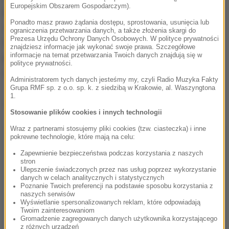
Europejskim Obszarem Gospodarczym).
partytury na orkiestrę, a nawet zmian w kolejności
Ponadto masz prawo żądania dostępu, sprostowania, usunięcia lub
zwrotek. W rękopisie Józefa Wybickiego jest
ograniczenia przetwarzania danych, a także złożenia skargi do
Prezesa Urzędu Ochrony Danych Osobowych. W polityce prywatności
najpierw 'Jak Czarnecki do Poznania', a dopiero
znajdziesz informacje jak wykonać swoje prawa. Szczegółowe
informacje na temat przetwarzania Twoich danych znajdują się w
potem 'Przejdziem Wisłę, przejdziem Wartę'" -
polityce prywatności.
czytamy w "Rz".
Administratorem tych danych jesteśmy my, czyli Radio Muzyka Fakty
Grupa RMF sp. z o.o. sp. k. z siedzibą w Krakowie, al. Waszyngtona
1.
Dalsza część artykułu pod materiałem video:
Stosowanie plików cookies i innych technologii
Wraz z partnerami stosujemy pliki cookies (tzw. ciasteczka) i inne
pokrewne technologie, które mają na celu:
Zapewnienie bezpieczeństwa podczas korzystania z naszych
stron
Ulepszenie świadczonych przez nas usług poprzez wykorzystanie
danych w celach analitycznych i statystycznych
Poznanie Twoich preferencji na podstawie sposobu korzystania z
naszych serwisów
Wyświetlanie spersonalizowanych reklam, które odpowiadają
Twoim zainteresowaniom
Gromadzenie zagregowanych danych użytkownika korzystającego
z różnych urządzeń