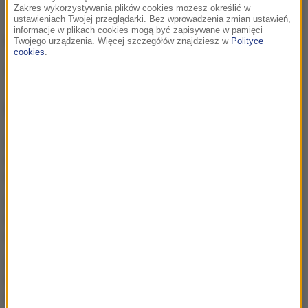
Zakres wykorzystywania plików cookies możesz określić w
ustawieniach Twojej przeglądarki. Bez wprowadzenia zmian ustawień,
informacje w plikach cookies mogą być zapisywane w pamięci
Więcej w "Rzeczpospolitej"
Twojego urządzenia. Więcej szczegółów znajdziesz w
Polityce
cookies
.
Źródło: INTERIA.PL
NAJWAŻNIEJSZE FAKTY
Grad miał nawet 7 cm
średnicy. Potężne burze
nad Warmią i Mazurami
Tragedia na drodze w
Świętokrzyskiem. Jedna
osoba nie żyje
Znaleziono niewybuch.
Utrudnienia w ścisłym
centrum Warszawy