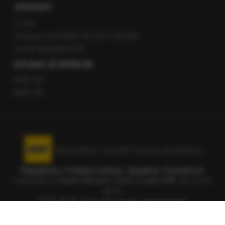
KONTAKT
O nas
Gorąca Linia RMF FM: 600 700 800
email: fakty@rmf.fm
APLIKACJE MOBILNE
RMF FM
RMF ON
Korzystanie z portalu oznacza akceptację
Regulaminu
.
Polityka Cookies
.
SpeakUp
.
Prywatność
.
Copyright by
Radio Muzyka Fakty Grupa RMF sp. z o.o.
sp. k.
2009-2026. Wszystkie prawa zastrzeżone.