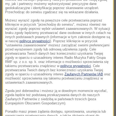
my, jak i partnerzy możemy wykorzystywać precyzyjne dane
geolokalizacyjne i identyfikację poprzez skanowanie urządzeń.
Przechodząc do serwisu zgadzasz się na wskazane działania.
Możesz wyrazić zgodę na powyższe cele przetwarzania poprzez
kliknięcie w przycisk "przechodzę do serwisu", możesz również nie
wyrażać zgody poprzez wybór ustawień zaawansowanych. W sytuacji
braku zgody będziemy przetwarzać dane osobowe w innych celach na
innych podstawach prawnych (informacje w tym zakresie dostępne są
w naszej
polityce prywatności
). Poprzez kliknięcie w przycisk
"ustawienia zaawansowane" możesz zarządzać swoimi preferencjami
przed wyrażeniem zgody lub odmową udzielenia zgody. Cele
przetwarzania Twoich danych bez konieczności uzyskania Twojej
zgody w oparciu o uzasadniony interes Radio Muzyka Fakty Grupa
RMF sp. z o.o. sp. k. oraz informacje o możliwości sprzeciwienia się
takiemu przetwarzaniu znajdziesz w
polityce prywatności
. Cele
przetwarzania Twoich danych bez konieczności uzyskania Twojej
Macie pytania dotyczące 500 złotych na dziecko?
zgody w oparciu o uzasadniony interes
Zaufanych Partnerów IAB
oraz
możliwość sprzeciwienia się takiemu przetwarzaniu znajdziesz w
Zobaczcie rozmowę z ekspertką!
ustawieniach zaawansowanych.
Zgoda jest dobrowolna i możesz ją w dowolnym momencie wycofać,
(MN)
zgoda będzie też podstawą przekazywania danych do naszych
Zaufanych Partnerów z siedzibą w państwach trzecich (poza
Europejskim Obszarem Gospodarczym).
Źródło: RMF FM/PAP
Ponadto masz prawo żądania dostępu, sprostowania, usunięcia lub
ograniczenia przetwarzania danych, a także złożenia skargi do