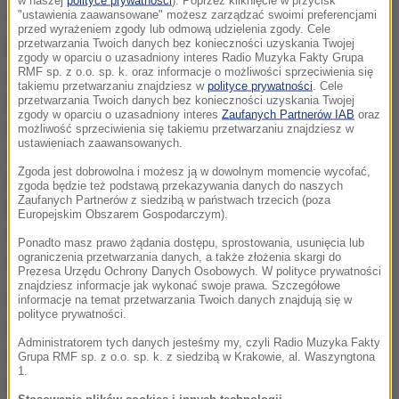
w naszej
polityce prywatności
). Poprzez kliknięcie w przycisk
"ustawienia zaawansowane" możesz zarządzać swoimi preferencjami
Tłumaczy, że dziecko urodziło się w terminie, a
przed wyrażeniem zgody lub odmową udzielenia zgody. Cele
przetwarzania Twoich danych bez konieczności uzyskania Twojej
poród odbył bez komplikacji.
Nie było żadnego
zgody w oparciu o uzasadniony interes Radio Muzyka Fakty Grupa
zagrożenia życia i zdrowia naszego dziecka. W dwie i
RMF sp. z o.o. sp. k. oraz informacje o możliwości sprzeciwienia się
takiemu przetwarzaniu znajdziesz w
polityce prywatności
. Cele
pół godziny po porodzie lekarz poinformował, że
przetwarzania Twoich danych bez konieczności uzyskania Twojej
zgody w oparciu o uzasadniony interes
Zaufanych Partnerów IAB
oraz
zgłasza nas do sądu rodzinnego, a ja jako tata
możliwość sprzeciwienia się takiemu przetwarzaniu znajdziesz w
ustawieniach zaawansowanych.
dziecka zagrażam jego zdrowiu i życiu
- mówi
Zgoda jest dobrowolna i możesz ją w dowolnym momencie wycofać,
mężczyzna. Jak wyjaśnia, powodem tych działań
zgoda będzie też podstawą przekazywania danych do naszych
Zaufanych Partnerów z siedzibą w państwach trzecich (poza
była odmowa zaszczepienia dziecka w pierwszej
Europejskim Obszarem Gospodarczym).
dobie życia oraz odmowa podania zastrzyku z
Ponadto masz prawo żądania dostępu, sprostowania, usunięcia lub
ograniczenia przetwarzania danych, a także złożenia skargi do
witaminą K.
Prezesa Urzędu Ochrony Danych Osobowych. W polityce prywatności
znajdziesz informacje jak wykonać swoje prawa. Szczegółowe
Kierowała nami troska o dobro i bezpieczeństwo
informacje na temat przetwarzania Twoich danych znajdują się w
polityce prywatności.
naszego dziecka. Za naszą dociekliwość i troskę
Administratorem tych danych jesteśmy my, czyli Radio Muzyka Fakty
zostaliśmy ukarani odebraniem praw do dziecka,
Grupa RMF sp. z o.o. sp. k. z siedzibą w Krakowie, al. Waszyngtona
1.
zmuszeni do ucieczki i ukrywania si
ę - mówi