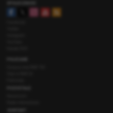
SPOŁECZNOŚĆ
Facebook
Twitter
Instagram
YouTube
Kanały RSS
POLECANE
Gorąca Linia RMF FM
Staż w RMF24
Patronaty
POZOSTAŁE
Newsroom
Radio internetowe
KONTAKT