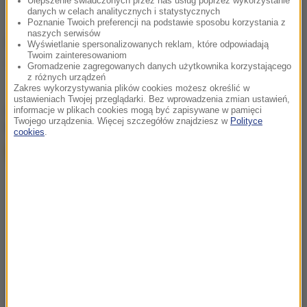
Ulepszenie świadczonych przez nas usług poprzez wykorzystanie
danych w celach analitycznych i statystycznych
Poznanie Twoich preferencji na podstawie sposobu korzystania z
naszych serwisów
Źródło: RMF FM
Wyświetlanie spersonalizowanych reklam, które odpowiadają
Twoim zainteresowaniom
zatrzymanie
Tagi:
Gromadzenie zagregowanych danych użytkownika korzystającego
z różnych urządzeń
Zakres wykorzystywania plików cookies możesz określić w
ustawieniach Twojej przeglądarki. Bez wprowadzenia zmian ustawień,
chcesz widzieć więcej artykułów od RMF24?
dodaj w
informacje w plikach cookies mogą być zapisywane w pamięci
Twojego urządzenia. Więcej szczegółów znajdziesz w
Polityce
Google
cookies
.