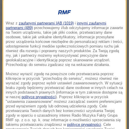
przemysłowy, a sprzedawali go jako znacznie
droższy spożywczy. Fałszowali dokumenty wielu
firm, które miały potwierdzać przerobienie cukru na
Wraz z
zaufanymi partnerami IAB (1019)
i
innymi zaufanymi
partnerami (489)
przechowujemy i/lub odczytujemy informacje zawarte
spirytus czy syrop.
na Twoim urządzeniu, takie jak pliki cookie, przetwarzamy dane
osobowe, takie jak unikalne identyfikatory, informacje przesyłane
przez urządzenia końcowe niezbędne do personalizacji reklam i treści,
udostępnienie funkcji mediów społecznościowych pomiaru ruchu jak
Policjanci ze szczecińskiego CBŚP przeszukali
również dla rozwoju i poprawny naszych produktów. Za Twoją zgodą
my, jak i partnerzy możemy wykorzystywać precyzyjne dane
prawie 50 obiektów - siedzib firm czy mieszkań.
geolokalizacyjne i identyfikację poprzez skanowanie urządzeń.
Przechodząc do serwisu zgadzasz się na wskazane działania.
Możesz wyrazić zgodę na powyższe cele przetwarzania poprzez
Przestępcy działali na Pomorzu Zachodnim, w woj.
kliknięcie w przycisk "przechodzę do serwisu", możesz również nie
pomorskim czy kujawsko-pomorskim, a także na
wyrażać zgody poprzez wybór ustawień zaawansowanych. W sytuacji
braku zgody będziemy przetwarzać dane osobowe w innych celach na
Mazowszu.
innych podstawach prawnych (informacje w tym zakresie dostępne są
w naszej
polityce prywatności
). Poprzez kliknięcie w przycisk
"ustawienia zaawansowane" możesz zarządzać swoimi preferencjami
przed wyrażeniem zgody lub odmową udzielenia zgody. Cele
Zatrzymanym przedstawiono zarzuty udziału w
przetwarzania Twoich danych bez konieczności uzyskania Twojej
zgody w oparciu o uzasadniony interes Radio Muzyka Fakty Grupa
zorganizowanej grupie przestępczej, w tym 3 -
RMF sp. z o.o. sp. k. oraz informacje o możliwości sprzeciwienia się
takiemu przetwarzaniu znajdziesz w
polityce prywatności
. Cele
kierowania grupą. Dodatkowo 9 z nich usłyszało