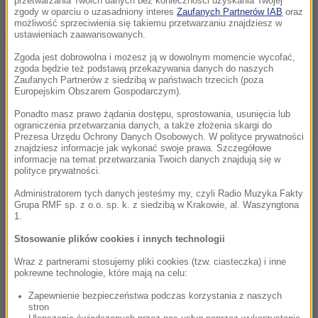
przetwarzania Twoich danych bez konieczności uzyskania Twojej
zgody w oparciu o uzasadniony interes
Zaufanych Partnerów IAB
oraz
zarzuty prania pieniędzy pochodzących z
możliwość sprzeciwienia się takiemu przetwarzaniu znajdziesz w
ustawieniach zaawansowanych.
przestępczej działalności.
Zgoda jest dobrowolna i możesz ją w dowolnym momencie wycofać,
5 osób z 13 zatrzymanych trafiło już do aresztu.
zgoda będzie też podstawą przekazywania danych do naszych
Zaufanych Partnerów z siedzibą w państwach trzecich (poza
Europejskim Obszarem Gospodarczym).
Dalsza część artykułu pod materiałem video:
Ponadto masz prawo żądania dostępu, sprostowania, usunięcia lub
ograniczenia przetwarzania danych, a także złożenia skargi do
Prezesa Urzędu Ochrony Danych Osobowych. W polityce prywatności
znajdziesz informacje jak wykonać swoje prawa. Szczegółowe
informacje na temat przetwarzania Twoich danych znajdują się w
polityce prywatności.
Administratorem tych danych jesteśmy my, czyli Radio Muzyka Fakty
Grupa RMF sp. z o.o. sp. k. z siedzibą w Krakowie, al. Waszyngtona
1.
Stosowanie plików cookies i innych technologii
Wraz z partnerami stosujemy pliki cookies (tzw. ciasteczka) i inne
pokrewne technologie, które mają na celu:
Zapewnienie bezpieczeństwa podczas korzystania z naszych
stron