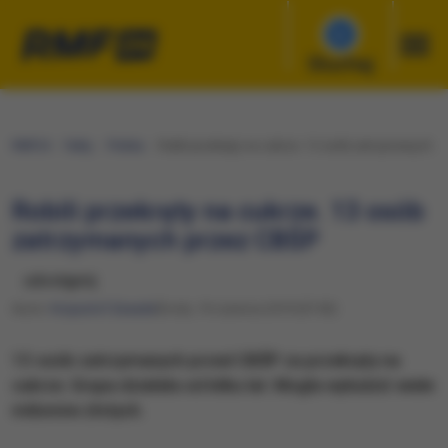
Słuchaj
RMF24
Fakty
Polska
Robili przekręty na cukrze. 13 osób zatrzymanych p
Robili przekręty na cukrze. 13 osób
zatrzymanych przez CBŚP
udostępnij
Autor:
Krzysztof Zasada
Środa, 19 czerwca 2019 (07:00)
13 osób zatrzymanych przed CBŚP za przekręty na
cukrze. Grupa działała od kilku lat. Mogła wyłudzić wiele
milionów złotych.