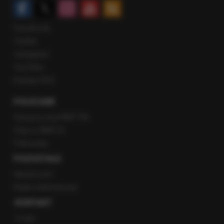
Facebook
Twitter
Instagram
YouTube
Kanały RSS
POLECANE
Gorąca Linia RMF FM
Staż w RMF24
Patronaty
POZOSTAŁE
Newsroom
Radio internetowe
KONTAKT
O nas