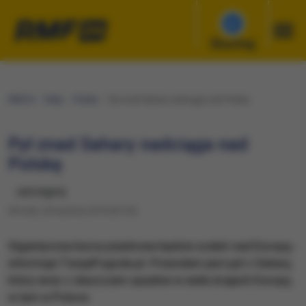
Słuchaj
RMF24
Fakty
Polska
Pył znad Sahary nadciąga nad Polskę
Pył znad Sahary nadciąga nad
Polskę
udostępnij
Wtorek, 23 kwietnia 2019 (07:35)
Gigantyczna burza piaskowa będzie szaleć nad Europą -
informuje TwojaPogoda.pl. Powodem jest pył z Sahary,
który wraz z deszczem spadnie w wielu krajach Europy,
w tym w Polsce.