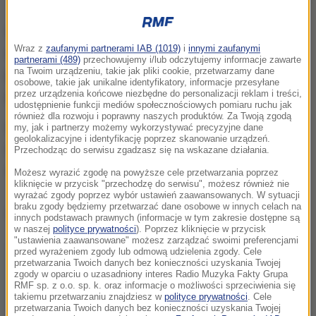
Serwis informuje, że już w tym tygodniu należy
Wraz z
zaufanymi partnerami IAB (1019)
i
innymi zaufanymi
spodziewać się pyłu, który przywędruje znad
partnerami (489)
przechowujemy i/lub odczytujemy informacje zawarte
na Twoim urządzeniu, takie jak pliki cookie, przetwarzamy dane
pustyni. Porywisty wiatr nad Saharą uniesie tony
osobowe, takie jak unikalne identyfikatory, informacje przesyłane
pyłu, który będzie przemieszczał się nad Europę.
przez urządzenia końcowe niezbędne do personalizacji reklam i treści,
udostępnienie funkcji mediów społecznościowych pomiaru ruchu jak
również dla rozwoju i poprawny naszych produktów. Za Twoją zgodą
W najbliższych dniach niebo nad krajami zachodniej
my, jak i partnerzy możemy wykorzystywać precyzyjne dane
geolokalizacyjne i identyfikację poprzez skanowanie urządzeń.
i południowej Europy może pod wpływem pyłu
Przechodząc do serwisu zgadzasz się na wskazane działania.
zmieniać barwę na żółto-pomarańczową.
Możesz wyrazić zgodę na powyższe cele przetwarzania poprzez
kliknięcie w przycisk "przechodzę do serwisu", możesz również nie
wyrażać zgody poprzez wybór ustawień zaawansowanych. W sytuacji
braku zgody będziemy przetwarzać dane osobowe w innych celach na
Dalsza część artykułu pod materiałem video:
innych podstawach prawnych (informacje w tym zakresie dostępne są
w naszej
polityce prywatności
). Poprzez kliknięcie w przycisk
"ustawienia zaawansowane" możesz zarządzać swoimi preferencjami
przed wyrażeniem zgody lub odmową udzielenia zgody. Cele
przetwarzania Twoich danych bez konieczności uzyskania Twojej
zgody w oparciu o uzasadniony interes Radio Muzyka Fakty Grupa
RMF sp. z o.o. sp. k. oraz informacje o możliwości sprzeciwienia się
takiemu przetwarzaniu znajdziesz w
polityce prywatności
. Cele
przetwarzania Twoich danych bez konieczności uzyskania Twojej