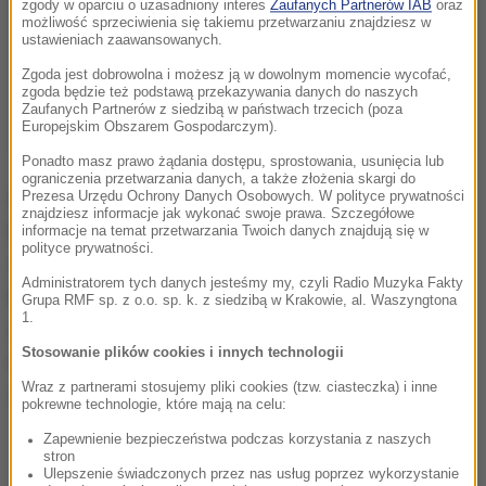
zgody w oparciu o uzasadniony interes
Zaufanych Partnerów IAB
oraz
możliwość sprzeciwienia się takiemu przetwarzaniu znajdziesz w
ustawieniach zaawansowanych.
Zgoda jest dobrowolna i możesz ją w dowolnym momencie wycofać,
zgoda będzie też podstawą przekazywania danych do naszych
Zaufanych Partnerów z siedzibą w państwach trzecich (poza
Europejskim Obszarem Gospodarczym).
Ponadto masz prawo żądania dostępu, sprostowania, usunięcia lub
ograniczenia przetwarzania danych, a także złożenia skargi do
We wtorek chmura pyłu przedostanie się już do
Prezesa Urzędu Ochrony Danych Osobowych. W polityce prywatności
znajdziesz informacje jak wykonać swoje prawa. Szczegółowe
Polski - podaje TwojaPogoda.pl. Początkowo pojawi
informacje na temat przetwarzania Twoich danych znajdują się w
polityce prywatności.
się na południu, a już kolejnego dnia obejmie cały
Administratorem tych danych jesteśmy my, czyli Radio Muzyka Fakty
kraj. Pył będzie uciążliwy, ponieważ spadając razem
Grupa RMF sp. z o.o. sp. k. z siedzibą w Krakowie, al. Waszyngtona
1.
z deszczem utworzy tzw. brudne deszcze, czego
Stosowanie plików cookies i innych technologii
efekty będą widoczne na karoseriach samochodów,
Wraz z partnerami stosujemy pliki cookies (tzw. ciasteczka) i inne
szybach, czy praniu.
pokrewne technologie, które mają na celu:
Zapewnienie bezpieczeństwa podczas korzystania z naszych
stron
Ulepszenie świadczonych przez nas usług poprzez wykorzystanie