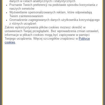
danych w celach analitycznych i statystycznych
Poznanie Twoich preferencji na podstawie sposobu korzystania z
Źródło: INTERIA.PL
naszych serwisów
Wyświetlanie spersonalizowanych reklam, które odpowiadają
Twoim zainteresowaniom
Gromadzenie zagregowanych danych użytkownika korzystającego
z różnych urządzeń
chcesz widzieć więcej artykułów od RMF24?
dodaj w
Zakres wykorzystywania plików cookies możesz określić w
Google
ustawieniach Twojej przeglądarki. Bez wprowadzenia zmian ustawień,
informacje w plikach cookies mogą być zapisywane w pamięci
Twojego urządzenia. Więcej szczegółów znajdziesz w
Polityce
cookies
.