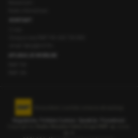
Newsroom
Radio internetowe
KONTAKT
O nas
Gorąca Linia RMF FM: 600 700 800
email: fakty@rmf.fm
APLIKACJE MOBILNE
RMF FM
RMF ON
Korzystanie z portalu oznacza akceptację
Regulaminu
.
Polityka Cookies
.
SpeakUp
.
Prywatność
.
Copyright by
Radio Muzyka Fakty Grupa RMF sp. z o.o.
sp. k.