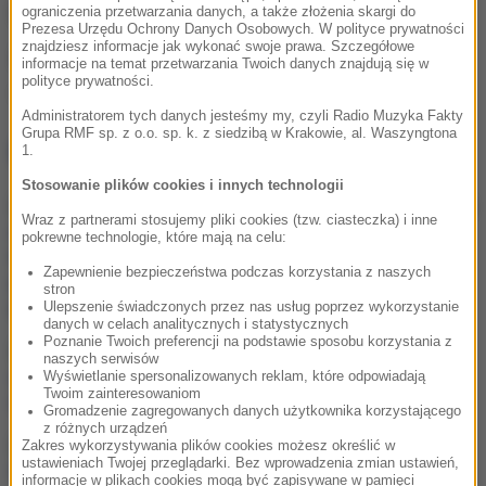
(ph)
ograniczenia przetwarzania danych, a także złożenia skargi do
Prezesa Urzędu Ochrony Danych Osobowych. W polityce prywatności
znajdziesz informacje jak wykonać swoje prawa. Szczegółowe
Źródło: RMF FM
informacje na temat przetwarzania Twoich danych znajdują się w
polityce prywatności.
Warszawa
narkotyki
Lotnisko Chopina
przemyt
Tagi:
Administratorem tych danych jesteśmy my, czyli Radio Muzyka Fakty
Grupa RMF sp. z o.o. sp. k. z siedzibą w Krakowie, al. Waszyngtona
NAJWAŻNIEJSZE FAKTY
1.
Stosowanie plików cookies i innych technologii
„TOP 5 najgorszych decyzji
Wraz z partnerami stosujemy pliki cookies (tzw. ciasteczka) i inne
Karola Nawrockiego”.
pokrewne technologie, które mają na celu:
Premier podsumował rok
Zapewnienie bezpieczeństwa podczas korzystania z naszych
prezydentury
stron
Ulepszenie świadczonych przez nas usług poprzez wykorzystanie
danych w celach analitycznych i statystycznych
Poznanie Twoich preferencji na podstawie sposobu korzystania z
Grad miał nawet 7 cm
naszych serwisów
średnicy. Potężne burze
Wyświetlanie spersonalizowanych reklam, które odpowiadają
Twoim zainteresowaniom
nad Warmią i Mazurami
Gromadzenie zagregowanych danych użytkownika korzystającego
z różnych urządzeń
Tragedia na drodze w
Zakres wykorzystywania plików cookies możesz określić w
ustawieniach Twojej przeglądarki. Bez wprowadzenia zmian ustawień,
Świętokrzyskiem. Jedna
informacje w plikach cookies mogą być zapisywane w pamięci