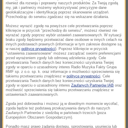
również dla rozwoju i poprawny naszych produktów. Za Twoją zgodą
my, jak i partnerzy możemy wykorzystywać precyzyjne dane
geolokalizacyjne i identyfikację poprzez skanowanie urządzeń.
Przechodząc do serwisu zgadzasz się na wskazane działania.
Możesz wyrazić zgodę na powyższe cele przetwarzania poprzez
kliknięcie w przycisk "przechodzę do serwisu", możesz również nie
wyrażać zgody poprzez wybór ustawień zaawansowanych. W sytuacji
braku zgody będziemy przetwarzać dane osobowe w innych celach na
innych podstawach prawnych (informacje w tym zakresie dostępne są
w naszej
polityce prywatności
). Poprzez kliknięcie w przycisk
Narkotyki próbował przemycić 23-letni obywatel
"ustawienia zaawansowane" możesz zarządzać swoimi preferencjami
przed wyrażeniem zgody lub odmową udzielenia zgody. Cele
Łotwy, który wracał z Mozambiku.
przetwarzania Twoich danych bez konieczności uzyskania Twojej
zgody w oparciu o uzasadniony interes Radio Muzyka Fakty Grupa
RMF sp. z o.o. sp. k. oraz informacje o możliwości sprzeciwienia się
Podejrzenia funkcjonariuszy wzbudził jeden
takiemu przetwarzaniu znajdziesz w
polityce prywatności
. Cele
przetwarzania Twoich danych bez konieczności uzyskania Twojej
szczegół - nienaturalne wzmocnienia bocznych
zgody w oparciu o uzasadniony interes
Zaufanych Partnerów IAB
oraz
możliwość sprzeciwienia się takiemu przetwarzaniu znajdziesz w
ścian jego walizki i plecaka.
ustawieniach zaawansowanych.
Zgoda jest dobrowolna i możesz ją w dowolnym momencie wycofać,
zgoda będzie też podstawą przekazywania danych do naszych
Wartość rynkowa narkotyków szacowana jest na
Zaufanych Partnerów z siedzibą w państwach trzecich (poza
ponad 700 tysięcy złotych.
Europejskim Obszarem Gospodarczym).
Ponadto masz prawo żądania dostępu, sprostowania, usunięcia lub