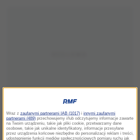
Wraz z
zaufanymi partnerami IAB (1017)
i
innymi zaufanymi
partnerami (489)
przechowujemy i/lub odczytujemy informacje zawarte
na Twoim urządzeniu, takie jak pliki cookie, przetwarzamy dane
osobowe, takie jak unikalne identyfikatory, informacje przesyłane
przez urządzenia końcowe niezbędne do personalizacji reklam i treści,
udostępnienie funkcji mediów społecznościowych pomiaru ruchu jak