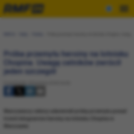
RMF24
Fakty
Polska
Próba przemytu heroiny na lotnisku Chopina. Uwagę 
Próba przemytu heroiny na lotnisku
Chopina. Uwagę celników zwrócił
jeden szczegół
Poniedziałek, 30 kwietnia 2018 (16:34)
​Warszawscy celnicy udaremnili próbę przemytu ponad
trzech kilogramów heroiny na lotnisku Chopina w
Warszawie.