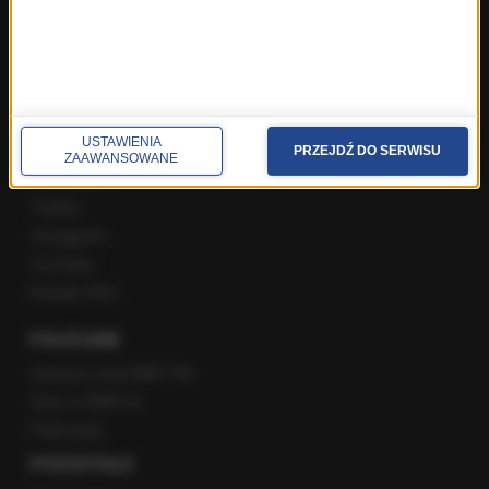
Popołudniowa rozmowa w RMF FM
Gość Krzysztofa Ziemca w RMF FM
Rozmowy w Radiu RMF24
SPOŁECZNOŚĆ
USTAWIENIA
PRZEJDŹ DO SERWISU
ZAAWANSOWANE
Facebook
Twitter
Instagram
YouTube
Kanały RSS
POLECANE
Gorąca Linia RMF FM
Staż w RMF24
Patronaty
POZOSTAŁE