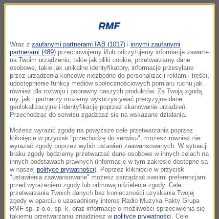
Pożar wybuch w środę wieczorem. Jak powiedzieli
nam strażacy,
mieszkańcy zdążyli opuścić swoje
Wraz z
zaufanymi partnerami IAB (1017)
i
innymi zaufanymi
partnerami (489)
przechowujemy i/lub odczytujemy informacje zawarte
domy jeszcze przed przyjazdem służb
. Z ogniem
na Twoim urządzeniu, takie jak pliki cookie, przetwarzamy dane
przez wiele godzin walczyło 12 zastępów straży
osobowe, takie jak unikalne identyfikatory, informacje przesyłane
przez urządzenia końcowe niezbędne do personalizacji reklam i treści,
pożarnej.
udostępnienie funkcji mediów społecznościowych pomiaru ruchu jak
również dla rozwoju i poprawny naszych produktów. Za Twoją zgodą
my, jak i partnerzy możemy wykorzystywać precyzyjne dane
Reporter RMF FM Marek Wiosło, który jest na miejscu
geolokalizacyjne i identyfikację poprzez skanowanie urządzeń.
Przechodząc do serwisu zgadzasz się na wskazane działania.
pożaru, relacjonował, że wciąż tli się pogorzelisko, a
Możesz wyrazić zgodę na powyższe cele przetwarzania poprzez
nad częścią miejscowości unosi się dym.
kliknięcie w przycisk "przechodzę do serwisu", możesz również nie
wyrażać zgody poprzez wybór ustawień zaawansowanych. W sytuacji
braku zgody będziemy przetwarzać dane osobowe w innych celach na
innych podstawach prawnych (informacje w tym zakresie dostępne są
Dalsza część artykułu pod materiałem video:
w naszej
polityce prywatności
). Poprzez kliknięcie w przycisk
"ustawienia zaawansowane" możesz zarządzać swoimi preferencjami
przed wyrażeniem zgody lub odmową udzielenia zgody. Cele
przetwarzania Twoich danych bez konieczności uzyskania Twojej
zgody w oparciu o uzasadniony interes Radio Muzyka Fakty Grupa
RMF sp. z o.o. sp. k. oraz informacje o możliwości sprzeciwienia się
takiemu przetwarzaniu znajdziesz w
polityce prywatności
. Cele