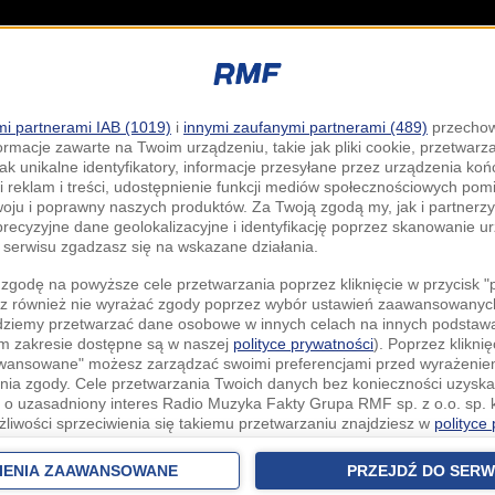
i partnerami IAB (1019)
i
innymi zaufanymi partnerami (489)
przechow
ormacje zawarte na Twoim urządzeniu, takie jak pliki cookie, przetwar
jak unikalne identyfikatory, informacje przesyłane przez urządzenia k
i reklam i treści, udostępnienie funkcji mediów społecznościowych pom
woju i poprawny naszych produktów. Za Twoją zgodą my, jak i partner
recyzyjne dane geolokalizacyjne i identyfikację poprzez skanowanie u
serwisu zgadzasz się na wskazane działania.
zgodę na powyższe cele przetwarzania poprzez kliknięcie w przycisk 
z również nie wyrażać zgody poprzez wybór ustawień zaawansowanych
dziemy przetwarzać dane osobowe w innych celach na innych podsta
ym zakresie dostępne są w naszej
polityce prywatności
). Poprzez kliknię
awansowane" możesz zarządzać swoimi preferencjami przed wyrażenie
ia zgody. Cele przetwarzania Twoich danych bez konieczności uzyska
 o uzasadniony interes Radio Muzyka Fakty Grupa RMF sp. z o.o. sp. k
żliwości sprzeciwienia się takiemu przetwarzaniu znajdziesz w
polityce
nia Twoich danych bez konieczności uzyskania Twojej zgody w oparci
ch Partnerów IAB
oraz możliwość sprzeciwienia się takiemu przetwarza
IENIA ZAAWANSOWANE
PRZEJDŹ DO SERW
aawansowanych.