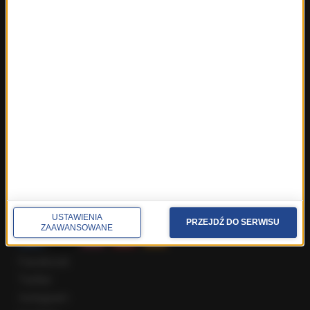
Fakty z Trójmiasta
Fakty z Warszawy
Fakty z Wrocławia
Fakty z Zakopanego
ROZMOWY W RMF FM
Najnowsze rozmowy w RMF FM
Rozmowa o 7:00 w RMF FM i Radiu RMF24
Poranna rozmowa w RMF FM
Popołudniowa rozmowa w RMF FM
Gość Krzysztofa Ziemca w RMF FM
Rozmowy w Radiu RMF24
SPOŁECZNOŚĆ
USTAWIENIA
PRZEJDŹ DO SERWISU
ZAAWANSOWANE
Facebook
Twitter
Instagram