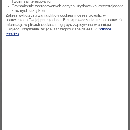
Twoim zainteresowaniom
Gromadzenie zagregowanych danych użytkownika korzystającego
z różnych urządzeń
Zakres wykorzystywania plików cookies możesz określić w
ustawieniach Twojej przeglądarki. Bez wprowadzenia zmian ustawień,
informacje w plikach cookies mogą być zapisywane w pamięci
NAJWAŻNIEJSZE FAKTY
Twojego urządzenia. Więcej szczegółów znajdziesz w
Polityce
cookies
.
Atak na nastolatka w
Kamiennej Górze. Nowe
informacje
Alarm w Niemczech.
Niezidentyfikowane drony
przeleciały nad „stocznią
Patriotów”
Rosja dokona kolejnej
aneksji? Państwa NATO
widzą znaki