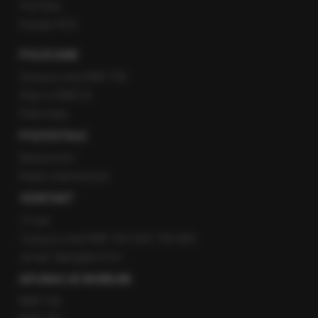
YouTube
Kanały RSS
POLECANE
Gorąca Linia RMF FM
Staż w RMF24
Patronaty
POZOSTAŁE
Newsroom
Radio internetowe
KONTAKT
O nas
Gorąca Linia RMF FM: 600 700 800
email: fakty@rmf.fm
APLIKACJE MOBILNE
RMF FM