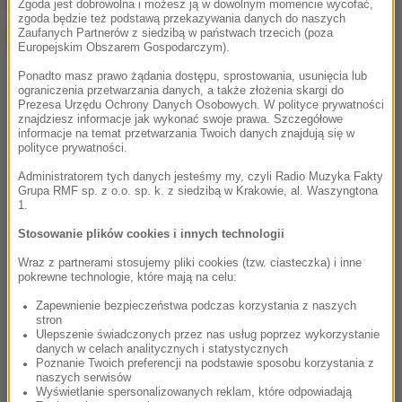
Google
Zgoda jest dobrowolna i możesz ją w dowolnym momencie wycofać,
zgoda będzie też podstawą przekazywania danych do naszych
Zaufanych Partnerów z siedzibą w państwach trzecich (poza
Europejskim Obszarem Gospodarczym).
Ponadto masz prawo żądania dostępu, sprostowania, usunięcia lub
ograniczenia przetwarzania danych, a także złożenia skargi do
Prezesa Urzędu Ochrony Danych Osobowych. W polityce prywatności
znajdziesz informacje jak wykonać swoje prawa. Szczegółowe
informacje na temat przetwarzania Twoich danych znajdują się w
polityce prywatności.
Administratorem tych danych jesteśmy my, czyli Radio Muzyka Fakty
Grupa RMF sp. z o.o. sp. k. z siedzibą w Krakowie, al. Waszyngtona
1.
Stosowanie plików cookies i innych technologii
Wraz z partnerami stosujemy pliki cookies (tzw. ciasteczka) i inne
pokrewne technologie, które mają na celu:
Zapewnienie bezpieczeństwa podczas korzystania z naszych
stron
Ulepszenie świadczonych przez nas usług poprzez wykorzystanie
danych w celach analitycznych i statystycznych
Poznanie Twoich preferencji na podstawie sposobu korzystania z
naszych serwisów
Wyświetlanie spersonalizowanych reklam, które odpowiadają