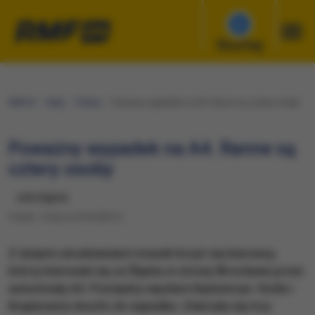
Słuchaj
RMF24
Fakty
Polska
Poważny wypadek na A4. Ranne są cztery osoby
Poważny wypadek na A4. Ranne są
cztery osoby
udostępnij
Piątek, 13 lipca 2018 (08:01)
Z dużymi utrudnieniami musieli liczyć się kierowcy,
którzy kierowali się ze Śląska w stronę Wrocławia przez
autostradę A4. Pomiędzy węzłami Kędzierzyn- Koźle i
Krapkowice doszło do wypadku. Zderzyły się trzy