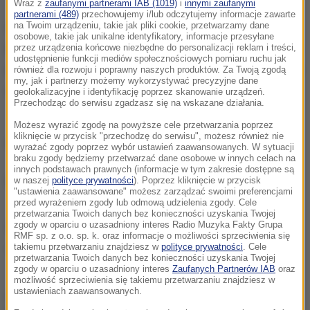
Wraz z
zaufanymi partnerami IAB (1019)
i
innymi zaufanymi
partnerami (489)
przechowujemy i/lub odczytujemy informacje zawarte
na Twoim urządzeniu, takie jak pliki cookie, przetwarzamy dane
W wyniku zderzenia aut cztery osoby zostały ranne.
osobowe, takie jak unikalne identyfikatory, informacje przesyłane
Dwie osoby są ciężko ranne, a dwie kolejne lekko. Na
przez urządzenia końcowe niezbędne do personalizacji reklam i treści,
udostępnienie funkcji mediów społecznościowych pomiaru ruchu jak
miejscu pracują ratownicy. Poszkodowani z ciężkimi
również dla rozwoju i poprawny naszych produktów. Za Twoją zgodą
my, jak i partnerzy możemy wykorzystywać precyzyjne dane
obrażeniami zostali przewiezieni do szpitali.
geolokalizacyjne i identyfikację poprzez skanowanie urządzeń.
Przechodząc do serwisu zgadzasz się na wskazane działania.
Trasa do Wrocławia była przez godzinę
Możesz wyrazić zgodę na powyższe cele przetwarzania poprzez
kliknięcie w przycisk "przechodzę do serwisu", możesz również nie
nieprzejezdna.
wyrażać zgody poprzez wybór ustawień zaawansowanych. W sytuacji
braku zgody będziemy przetwarzać dane osobowe w innych celach na
innych podstawach prawnych (informacje w tym zakresie dostępne są
(nm)
w naszej
polityce prywatności
). Poprzez kliknięcie w przycisk
"ustawienia zaawansowane" możesz zarządzać swoimi preferencjami
przed wyrażeniem zgody lub odmową udzielenia zgody. Cele
przetwarzania Twoich danych bez konieczności uzyskania Twojej
zgody w oparciu o uzasadniony interes Radio Muzyka Fakty Grupa
Źródło: RMF FM/PAP
RMF sp. z o.o. sp. k. oraz informacje o możliwości sprzeciwienia się
takiemu przetwarzaniu znajdziesz w
polityce prywatności
. Cele
wypadek
A4
autostrada
Tagi:
przetwarzania Twoich danych bez konieczności uzyskania Twojej
zgody w oparciu o uzasadniony interes
Zaufanych Partnerów IAB
oraz
możliwość sprzeciwienia się takiemu przetwarzaniu znajdziesz w
ustawieniach zaawansowanych.
chcesz widzieć więcej artykułów od RMF24?
dodaj w