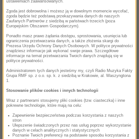
Ostatecznie udało się znaleźć 32-latkę i porwaną
ustawieniach zaawansowanych.
dziewczynkę w małej miejscowości pod Kielcami.
Zgoda jest dobrowolna i możesz ją w dowolnym momencie wycofać,
zgoda będzie też podstawą przekazywania danych do naszych
Zaufanych Partnerów z siedzibą w państwach trzecich (poza
Porywaczce grozą teraz 3 lata więzienia.
Europejskim Obszarem Gospodarczym).
Ponadto masz prawo żądania dostępu, sprostowania, usunięcia lub
ograniczenia przetwarzania danych, a także złożenia skargi do
(az)
Prezesa Urzędu Ochrony Danych Osobowych. W polityce prywatności
znajdziesz informacje jak wykonać swoje prawa. Szczegółowe
informacje na temat przetwarzania Twoich danych znajdują się w
Źródło: RMF FM
polityce prywatności.
Administratorem tych danych jesteśmy my, czyli Radio Muzyka Fakty
porwanie
Tagi:
Grupa RMF sp. z o.o. sp. k. z siedzibą w Krakowie, al. Waszyngtona
1.
Stosowanie plików cookies i innych technologii
chcesz widzieć więcej artykułów od RMF24?
dodaj w
Google
Wraz z partnerami stosujemy pliki cookies (tzw. ciasteczka) i inne
pokrewne technologie, które mają na celu:
Zapewnienie bezpieczeństwa podczas korzystania z naszych
stron
Ulepszenie świadczonych przez nas usług poprzez wykorzystanie
danych w celach analitycznych i statystycznych
Poznanie Twoich preferencji na podstawie sposobu korzystania z