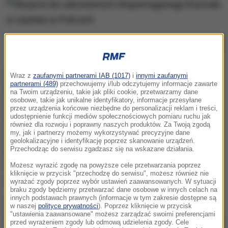
Wejście do Laboratorium Wspomaganego Rozrodu w szpitalu w
Policach
Chodzi o precedensową sytuację, gdy wskutek
Wraz z
zaufanymi partnerami IAB (1017)
i
innymi zaufanymi
partnerami (489)
przechowujemy i/lub odczytujemy informacje zawarte
błędu przy zabiegu zapłodnienia in vitro w klinice
na Twoim urządzeniu, takie jak pliki cookie, przetwarzamy dane
osobowe, takie jak unikalne identyfikatory, informacje przesyłane
ginekologii Pomorskiego Uniwersytetu Medycznego
przez urządzenia końcowe niezbędne do personalizacji reklam i treści,
udostępnienie funkcji mediów społecznościowych pomiaru ruchu jak
pacjentka urodziła nie swoje dziecko. Nasienie
również dla rozwoju i poprawny naszych produktów. Za Twoją zgodą
my, jak i partnerzy możemy wykorzystywać precyzyjne dane
męża, zamiast z komórką jajową żony, miało zostać
geolokalizacyjne i identyfikację poprzez skanowanie urządzeń.
połączone z komórką innej kobiety. Dziecko urodziło
Przechodząc do serwisu zgadzasz się na wskazane działania.
się z wadami genetycznymi; przebywa teraz w
Możesz wyrazić zgodę na powyższe cele przetwarzania poprzez
kliknięcie w przycisk "przechodzę do serwisu", możesz również nie
szpitalu.
wyrażać zgody poprzez wybór ustawień zaawansowanych. W sytuacji
braku zgody będziemy przetwarzać dane osobowe w innych celach na
innych podstawach prawnych (informacje w tym zakresie dostępne są
Według szczecińskich mediów rodzice zawiadomili
w naszej
polityce prywatności
). Poprzez kliknięcie w przycisk
"ustawienia zaawansowane" możesz zarządzać swoimi preferencjami
Prokuraturę Okręgową w Szczecinie o przestępstwie
przed wyrażeniem zgody lub odmową udzielenia zgody. Cele