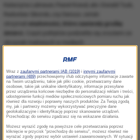
Katarzyna Lubnauer, Paweł Kowal, ale i Donald Tusk,
Radosław Sikorski, czy Dariusz Joński
otrzymali
wiadomości, które zawierały groźbę
śmierci.
Część polityków podzieliła się zrzutami ze
skrzynek mailowych w mediach
społecznościowych.
Sprawę zgłosiłam już w Sejmie. Uważam, że
Wraz z
zaufanymi partnerami IAB (1019)
i
innymi zaufanymi
powinno zostać złożone zbiorowe zawiadomienie
-
partnerami (489)
przechowujemy i/lub odczytujemy informacje zawarte
na Twoim urządzeniu, takie jak pliki cookie, przetwarzamy dane
przekazała w rozmowie z Interią Katarzyna
osobowe, takie jak unikalne identyfikatory, informacje przesyłane
przez urządzenia końcowe niezbędne do personalizacji reklam i treści,
Lubnauer. Dariusz Joński z kolei poinformował, że w
udostępnienie funkcji mediów społecznościowych pomiaru ruchu jak
również dla rozwoju i poprawny naszych produktów. Za Twoją zgodą
związku z groźbami zawiadomił prokuraturę, a
my, jak i partnerzy możemy wykorzystywać precyzyjne dane
geolokalizacyjne i identyfikację poprzez skanowanie urządzeń.
Paweł Kowal zgłosił sprawę na policję.
Przechodząc do serwisu zgadzasz się na wskazane działania.
O otrzymaniu wiadomości z pogróżkami o podobnej
Możesz wyrazić zgodę na powyższe cele przetwarzania poprzez
kliknięcie w przycisk "przechodzę do serwisu", możesz również nie
treści w ostatnich dniach poinformowali również
wyrażać zgody poprzez wybór ustawień zaawansowanych. W sytuacji