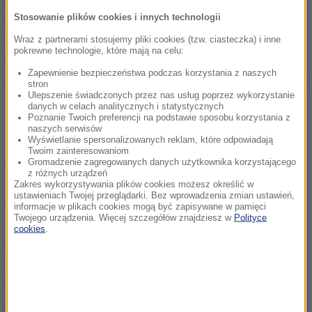
wybuchowych i wykorzystane do ataków
Stosowanie plików cookies i innych technologii
terrorystycznych.
Wraz z partnerami stosujemy pliki cookies (tzw. ciasteczka) i inne
pokrewne technologie, które mają na celu:
Dane lub informacje zgromadzone w ogólnopolskim
Zapewnienie bezpieczeństwa podczas korzystania z naszych
systemie zgłaszania będą udostępniane - na pisemny
stron
Ulepszenie świadczonych przez nas usług poprzez wykorzystanie
wniosek zawierający uzasadnienie - wskazanym
danych w celach analitycznych i statystycznych
Poznanie Twoich preferencji na podstawie sposobu korzystania z
służbom, o ile są im niezbędne do realizacji
naszych serwisów
Wyświetlanie spersonalizowanych reklam, które odpowiadają
ustawowych zadań. Wskazane podmioty to: Agencja
Twoim zainteresowaniom
Bezpieczeństwa Wewnętrznego, Agencja Wywiadu,
Gromadzenie zagregowanych danych użytkownika korzystającego
z różnych urządzeń
Inspekcja Handlowa, Policja, Służba Celna, Służba
Zakres wykorzystywania plików cookies możesz określić w
ustawieniach Twojej przeglądarki. Bez wprowadzenia zmian ustawień,
Kontrwywiadu Wojskowego, Służba Wywiadu
informacje w plikach cookies mogą być zapisywane w pamięci
Twojego urządzenia. Więcej szczegółów znajdziesz w
Polityce
Wojskowego, Straż Graniczna, Żandarmeria
cookies
.
Wojskowa.
W ustawie zawarto sankcje za naruszanie przepisów
rozporządzenia unijnego. Za wprowadzanie,