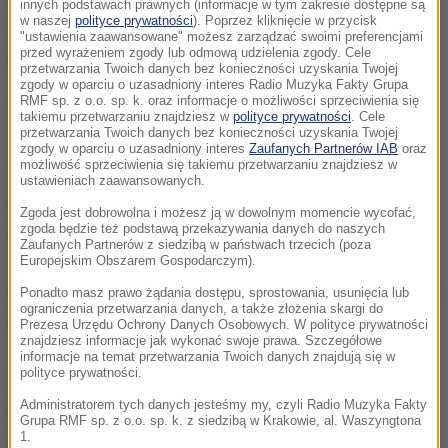
innych podstawach prawnych (informacje w tym zakresie dostępne są
do momentu rozpatrzenia zażalenia podejrzani
w naszej
polityce prywatności
). Poprzez kliknięcie w przycisk
"ustawienia zaawansowane" możesz zarządzać swoimi preferencjami
pozostali w areszcie
- powiedziała prok. Bylicka.
przed wyrażeniem zgody lub odmową udzielenia zgody. Cele
przetwarzania Twoich danych bez konieczności uzyskania Twojej
zgody w oparciu o uzasadniony interes Radio Muzyka Fakty Grupa
RMF sp. z o.o. sp. k. oraz informacje o możliwości sprzeciwienia się
Orzeczenie sądu apelacyjnego ws. aresztu
takiemu przetwarzaniu znajdziesz w
polityce prywatności
. Cele
przetwarzania Twoich danych bez konieczności uzyskania Twojej
kaucyjnego dla trojga podejrzanych w śledztwie dot.
zgody w oparciu o uzasadniony interes
Zaufanych Partnerów IAB
oraz
możliwość sprzeciwienia się takiemu przetwarzaniu znajdziesz w
warszawskich reprywatyzacji zapadło w
ustawieniach zaawansowanych.
poniedziałek. Sąd przedłużył areszt na kolejne trzy
Zgoda jest dobrowolna i możesz ją w dowolnym momencie wycofać,
zgoda będzie też podstawą przekazywania danych do naszych
miesiące dla byłej urzędniczki Marzeny K.,
Zaufanych Partnerów z siedzibą w państwach trzecich (poza
biznesmena Janusz P. i b. dziekana Okręgowej Rady
Europejskim Obszarem Gospodarczym).
Adwokackiej Grzegorza M., ale zastrzegł, że będą oni
Ponadto masz prawo żądania dostępu, sprostowania, usunięcia lub
ograniczenia przetwarzania danych, a także złożenia skargi do
mogli opuścić areszt, jeśli wpłacą kaucję.
Prezesa Urzędu Ochrony Danych Osobowych. W polityce prywatności
znajdziesz informacje jak wykonać swoje prawa. Szczegółowe
informacje na temat przetwarzania Twoich danych znajdują się w
polityce prywatności.
Wysokość kaucji dla Marzeny K. i Janusza P. wynosi
Administratorem tych danych jesteśmy my, czyli Radio Muzyka Fakty
milion złotych, a dla Grzegorza M. dwa miliony
Grupa RMF sp. z o.o. sp. k. z siedzibą w Krakowie, al. Waszyngtona
1.
złotych.