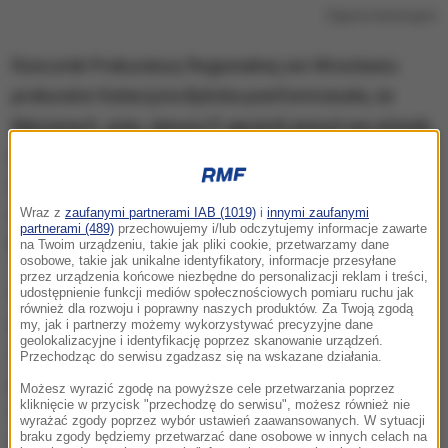
Zdjęcie ilustracyjne
Rzecznik Prokuratury Regionalnej we Wrocławiu
prokurator Katarzyna Bylicka poinformowała, że
Marzena K. oraz Janusz P. opuścili areszt we wtorek,
gdy zapłacili po jednym milionie kaucji. Grzegorz M.
również wpłacił ustaloną kwotę kaucji dwóch
milionów złotych i jest w trakcie postępowania
Wraz z
zaufanymi partnerami IAB (1019)
i
innymi zaufanymi
partnerami (489)
przechowujemy i/lub odczytujemy informacje zawarte
kaucyjnego.
na Twoim urządzeniu, takie jak pliki cookie, przetwarzamy dane
osobowe, takie jak unikalne identyfikatory, informacje przesyłane
przez urządzenia końcowe niezbędne do personalizacji reklam i treści,
Prawdopodobnie wkrótce opuści areszt. Gdy przed
udostępnienie funkcji mediów społecznościowych pomiaru ruchu jak
również dla rozwoju i poprawny naszych produktów. Za Twoją zgodą
godziną dzwoniłam do sądu jeszcze to nie nastąpiło.
my, jak i partnerzy możemy wykorzystywać precyzyjne dane
geolokalizacyjne i identyfikację poprzez skanowanie urządzeń.
Prokuratura złożyła zażalenie na decyzję sądu, że
Przechodząc do serwisu zgadzasz się na wskazane działania.
podejrzani mogą opuścić areszt po wpłaceniu kaucji,
Możesz wyrazić zgodę na powyższe cele przetwarzania poprzez
kliknięcie w przycisk "przechodzę do serwisu", możesz również nie
ale jeszcze nie ustalono terminu rozpatrzenia
wyrażać zgody poprzez wybór ustawień zaawansowanych. W sytuacji
braku zgody będziemy przetwarzać dane osobowe w innych celach na
naszego zażalenia. Oddalony też został wniosek, by